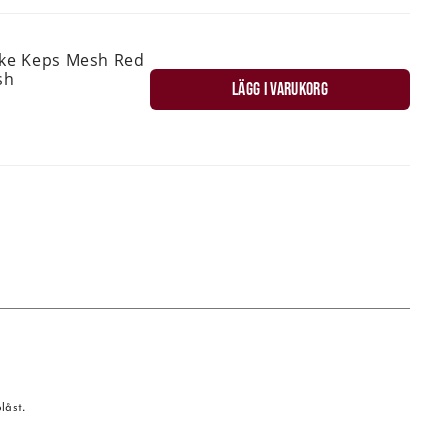
ske Keps Mesh Red
sh
LÄGG I VARUKORG
låst.