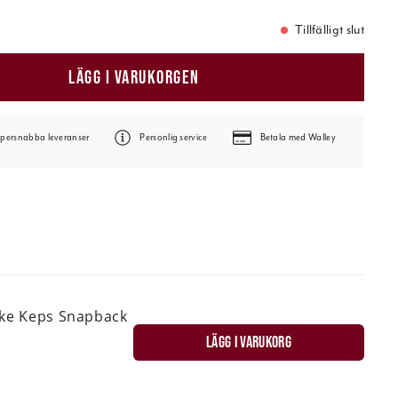
Tillfälligt slut
LÄGG I VARUKORGEN
persnabba leveranser
Personlig service
Betala med Walley
ske Keps Snapback
LÄGG I VARUKORG