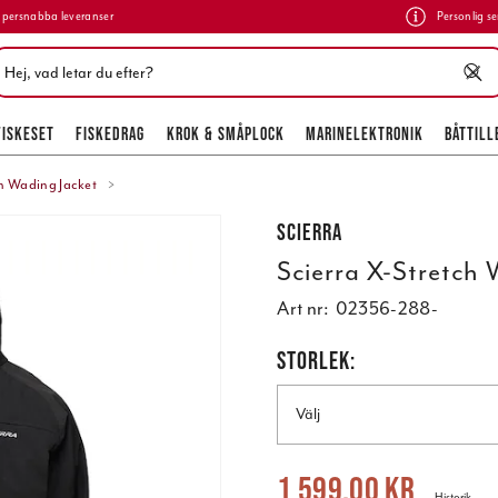
persnabba leveranser
Personlig se
FISKESET
FISKEDRAG
KROK & SMÅPLOCK
MARINELEKTRONIK
BÅTTILL
ch Wading Jacket
Scierra
Scierra X-Stretch
Art nr:
02356-288-
STORLEK:
Välj
Nuvarande pris
:
1 599,00 kr
Tidigare
1 599,00 kr
Historik