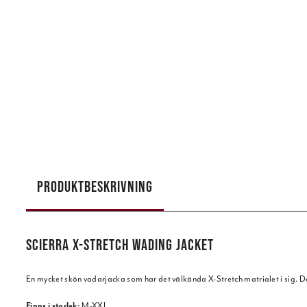
PRODUKTBESKRIVNING
SCIERRA X-STRETCH WADING JACKET
En mycket skön vadarjacka som har det välkända X-Stretch matrialet i sig. Det
Finns i storlek:
M-XXL