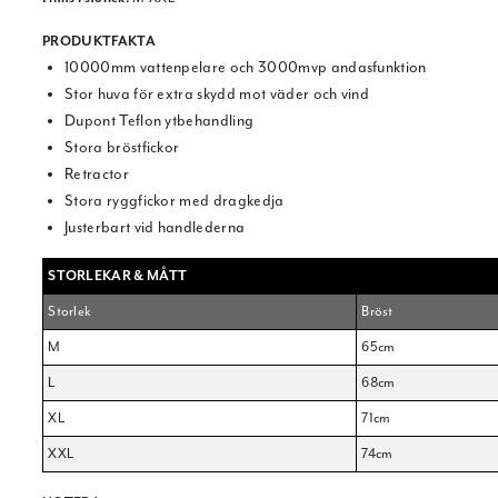
PRODUKTFAKTA
10000mm vattenpelare och 3000mvp andasfunktion
Stor huva för extra skydd mot väder och vind
Dupont Teflon ytbehandling
Stora bröstfickor
Retractor
Stora ryggfickor med dragkedja
Justerbart vid handlederna
STORLEKAR & MÅTT
Storlek
Bröst
M
65cm
L
68cm
XL
71cm
XXL
74cm