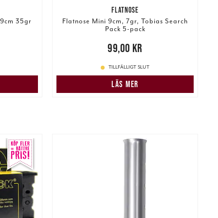
FLATNOSE
 9cm 35gr
Flatnose Mini 9cm, 7gr, Tobias Search
Pack 5-pack
:
N
Pris
:
99,00 kr
99,00 kr
249,00 kr
TILLFÄLLIGT SLUT
LÄS MER