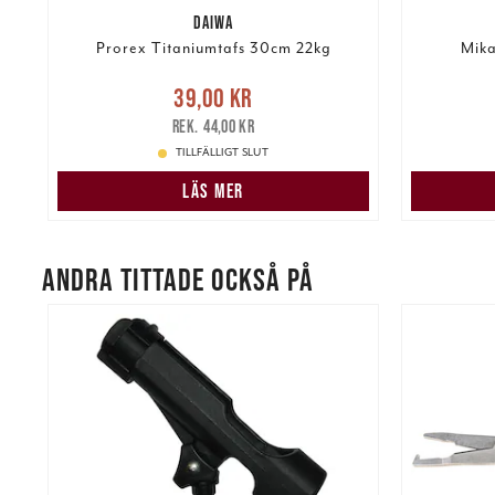
DAIWA
.
Prorex Titaniumtafs 30cm 22kg
Mika
re
Nuvarande pris
:
39,00 kr
Tidigare
Nuvarand
39,00 kr
pris
:
44,00 kr
44,00 kr
TILLFÄLLIGT SLUT
LÄS MER
ANDRA TITTADE OCKSÅ PÅ