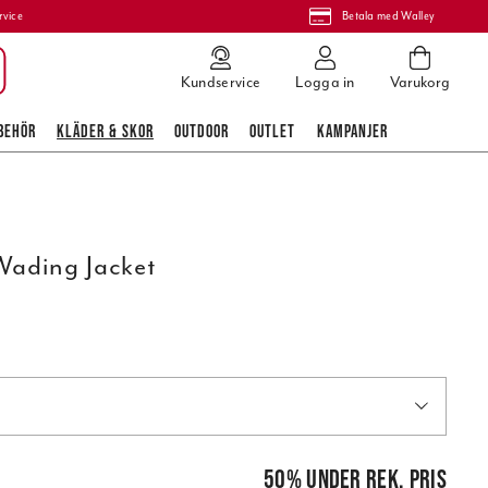
rvice
Betala med Walley
Kundservice
Logga in
Varukorg
BEHÖR
KLÄDER & SKOR
OUTDOOR
OUTLET
KAMPANJER
 Wading Jacket
 pris
:
3 199,00 kr
50
%
under rek. pris