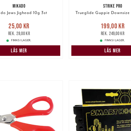
MIKADO
STRIKE PRO
do Jaws Jighead 10g 3st
Trueglide Guppie Downsize
e pris
:
25,00 kr
Tidigare
Nuvarande pris
25,00 kr
199,00 kr
pris
:
28,00 kr
199,00 kr
Tidigare pris
:
28,00 kr
249,00 kr
FINNS I LAGER.
FINNS I LAGER.
LÄS MER
LÄS MER