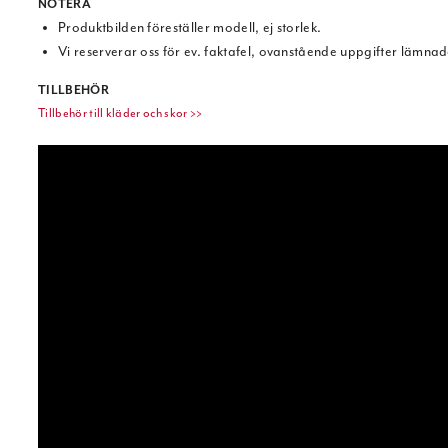
NOTERA
Produktbilden föreställer modell, ej storlek.
Vi reserverar oss för ev. faktafel, ovanstående uppgifter lämnad
TILLBEHÖR
Tillbehör till kläder och skor >>