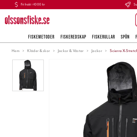
Fri frakt >1000 kr
Su
FISKEMETODER
FISKEREDSKAP
FISKERULLAR
SPÖN
Hem
Kläder & skor
Jackor & Västar
Jackor
Scierra X-Stret