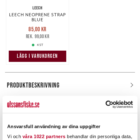
LEECH
LEECH NEOPRENE STRAP
BLUE
Nuvarande pris
:
85,00 kr
85,00 kr
Tidigare pris
:
99,00 kr
99,00 kr
4 ST
LÄGG I VARUKORGEN
PRODUKTBESKRIVNING
POPULÄRT JUST NU
Ansvarsfull användning av dina uppgifter
Kundklubbpris!
Vi och
våra 1022 partners
behandlar din personliga data,