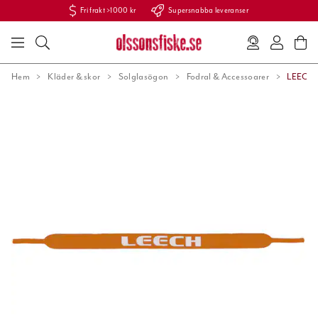
Fri frakt >1000 kr
Supersnabba leveranser
Hem
Kläder & skor
Solglasögon
Fodral & Accessoarer
LEECH