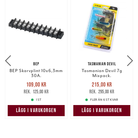
BEP
TASMANIAN DEVIL
BEP Skarvplint 10x6,3mm
Tasmanian Devil 7g
30A.
Mixpack.
Nuvarande pris
:
Nuvarande pris
:
109,00 kr
215,00 kr
109,00 kr
Tidigare pris
:
215,00 kr
Tidigare pris
:
125,00 kr
295,00 kr
125,00 kr
295,00 kr
1 ST
FLER ÄN 6 ST KVAR
LÄGG I VARUKORGEN
LÄGG I VARUKORGEN