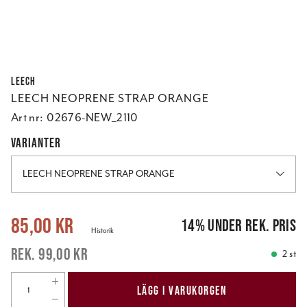
Leech
LEECH NEOPRENE STRAP ORANGE
Art nr:
02676-NEW_2110
VARIANTER
LEECH NEOPRENE STRAP ORANGE
Nuvarande pris
:
85,00 kr
Tidigare pris
:
99,00 kr
85,00 kr
14
%
under rek. pris
Historik
99,00 kr
2 st
LÄGG I VARUKORGEN