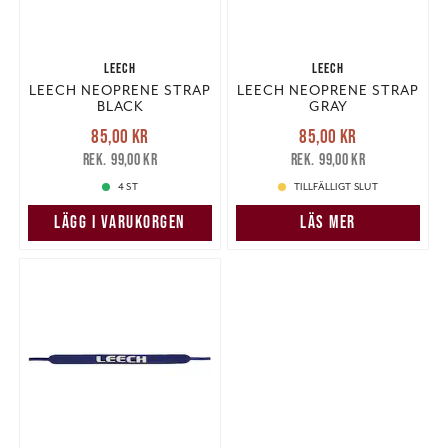
LEECH
LEECH
LEECH NEOPRENE STRAP
LEECH NEOPRENE STRAP
BLACK
GRAY
Nuvarande pris
:
Nuvarande pris
:
85,00 kr
85,00 kr
85,00 kr
Tidigare pris
:
85,00 kr
Tidigare pris
:
99,00 kr
99,00 kr
99,00 kr
99,00 kr
4 ST
TILLFÄLLIGT SLUT
LÄGG I VARUKORGEN
LÄS MER