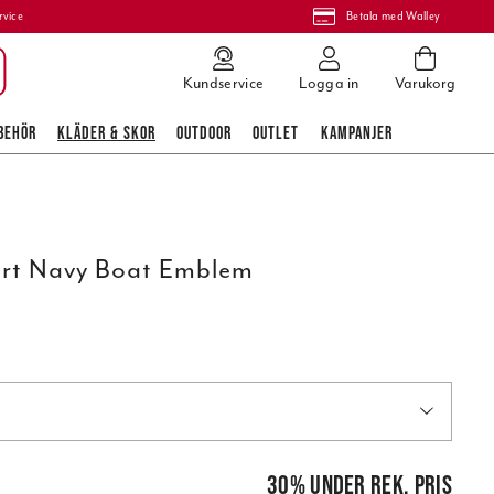
rvice
Betala med Walley
Kundservice
Logga in
Varukorg
BEHÖR
KLÄDER & SKOR
OUTDOOR
OUTLET
KAMPANJER
hirt Navy Boat Emblem
pris
:
249,00 kr
30
%
under rek. pris