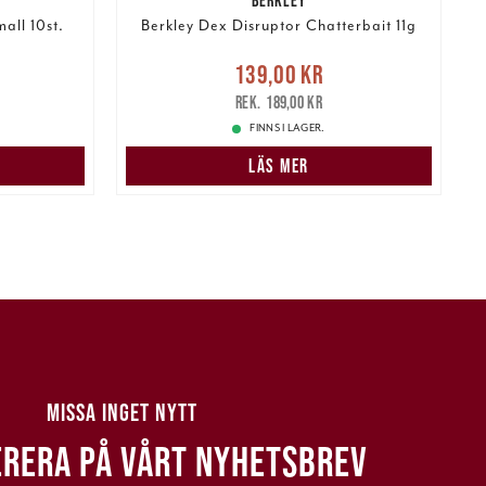
all 10st.
Berkley Dex Disruptor Chatterbait 11g
r
Tidigare
Nuvarande pris
:
N
139,00 kr
139,00 kr
Tidigare pris
:
189,00 kr
189,00 kr
FINNS I LAGER.
N
LÄS MER
MISSA INGET NYTT
RERA PÅ VÅRT NYHETSBREV