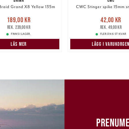
Braid Grand X8 Yellow 135m
CWC Stinger spike 15mm sm
Nuvarande pris
:
Nuvarande pris
:
42,00 k
189,00 kr
42,00 kr
r
Tidigare pris
:
239,00 kr
pris
:
49,00 kr
239,00 kr
49,00 kr
FINNS I LAGER.
FLER ÄN 6 ST KVAR
LÄS MER
LÄGG I VARUKORGE
PRENUME