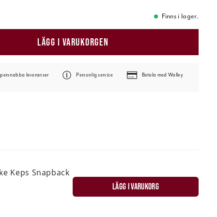
Finns i lager.
LÄGG I VARUKORGEN
persnabba leveranser
Personlig service
Betala med Walley
ske Keps Snapback
LÄGG I VARUKORG