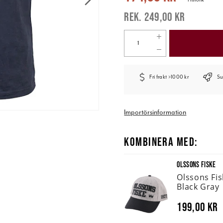
249,00 kr
Fri frakt >1000 kr
Su
Importörsinformation
KOMBINERA MED:
OLSSONS FISKE
Olssons Fi
Black Gray
199,00 kr