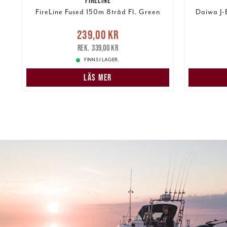
FireLine Fused 150m 8tråd Fl. Green
Daiwa J-
Nuvarande pris
:
239,00 kr
239,00 kr
Tidigare pris
:
339,00 kr
189,00 k
339,00 kr
FINNS I LAGER.
LÄS MER