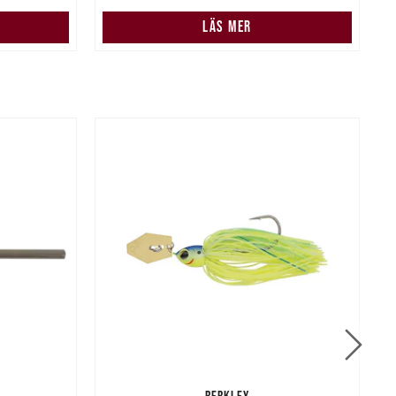
LÄS MER
BERKLEY