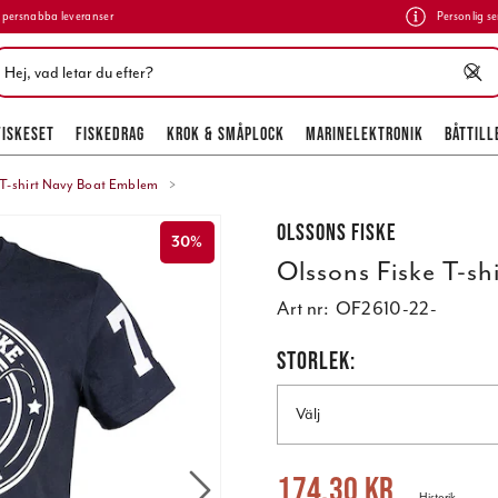
persnabba leveranser
Personlig se
FISKESET
FISKEDRAG
KROK & SMÅPLOCK
MARINELEKTRONIK
BÅTTILL
 T-shirt Navy Boat Emblem
Olssons Fiske
30%
Olssons Fiske T-s
Art nr:
OF2610-22-
STORLEK:
Välj
Nuvarande pris
:
174,30 kr
Tidigare 
174,30 kr
Historik