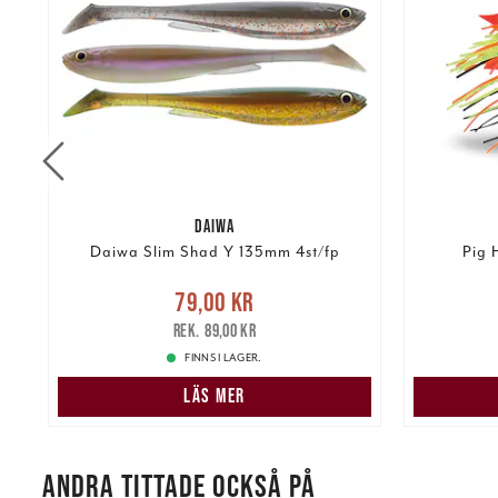
DAIWA
Daiwa Slim Shad Y 135mm 4st/fp
Pig 
re
Nuvarande pris
:
79,00 kr
Tidigare
Nuvarand
79,00 kr
pris
:
89,00 kr
89,00 kr
FINNS I LAGER.
LÄS MER
ANDRA TITTADE OCKSÅ PÅ