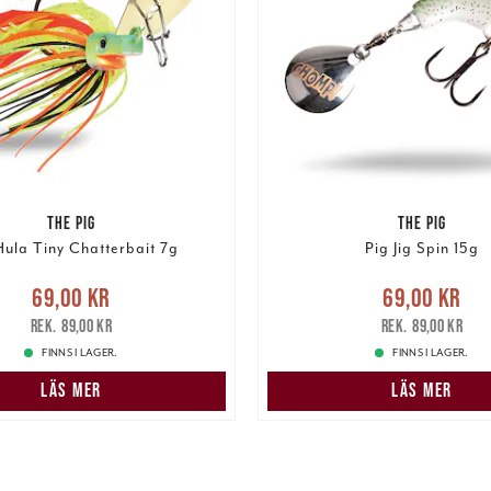
THE PIG
THE PIG
Hula Tiny Chatterbait 7g
Pig Jig Spin 15g
e pris
:
69,00 kr
Tidigare
Nuvarande pris
:
69,00 k
69,00 kr
69,00 kr
pris
:
89,00 kr
pris
:
89,00 kr
89,00 kr
89,00 kr
FINNS I LAGER.
FINNS I LAGER.
LÄS MER
LÄS MER