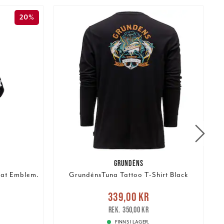
20%
GRUNDÉNS
oat Emblem.
GrundénsTuna Tattoo T-Shirt Black
:
Nuvarande pris
:
339,00 kr
395,00 kr
339,00 kr
Tidigare pris
:
350,00 kr
2
350,00 kr
FINNS I LAGER.