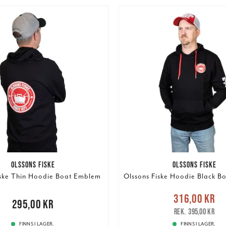
OLSSONS FISKE
OLSSONS FISKE
iske Thin Hoodie Boat Emblem
Olssons Fiske Hoodie Black B
Nuvarande pris
316,00 kr
,00 kr
295,00 kr
316,00 kr
Tidigare pris
:
395,00 kr
FINNS I LAGER.
FINNS I LAGER.