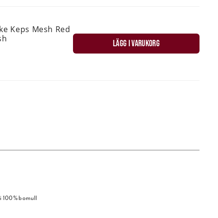
ske Keps Mesh Red
sh
LÄGG I VARUKORG
d i 100% bomull