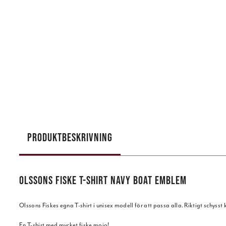
PRODUKTBESKRIVNING
OLSSONS FISKE T-SHIRT NAVY BOAT EMBLEM
Olssons Fiskes egna T-shirt i unisex modell för att passa alla. Riktigt schyss
En T-shirt med mycket fiske mojo!