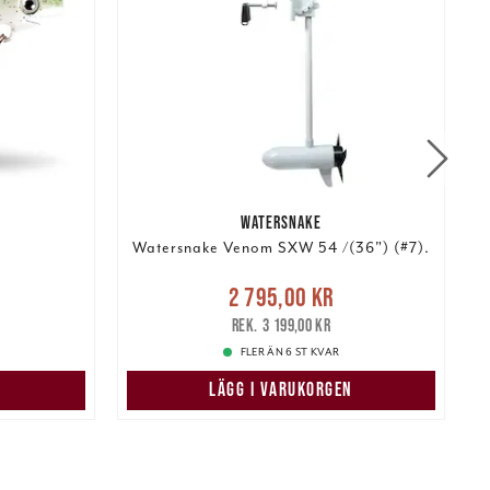
WATERSNAKE
Watersnake Venom SXW 54 /(36") (#7).
Nuvarande pris
:
r
Tidigare
N
2 795,00 kr
2 795,00 kr
Tidigare pris
:
3 199,00 kr
3 199,00 kr
FLER ÄN 6 ST KVAR
LÄGG I VARUKORGEN