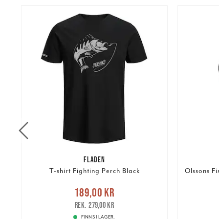
FLADEN
T-shirt Fighting Perch Black
Olssons F
Nuvarande pris
:
189,00 kr
Pris
:
295
kr
189,00 kr
Tidigare pris
:
279,00 kr
279,00 kr
FINNS I LAGER.