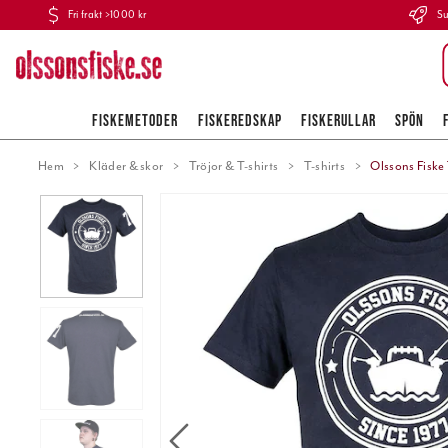
Fri frakt >1000 kr
Su
FISKEMETODER
FISKEREDSKAP
FISKERULLAR
SPÖN
Hem
Kläder & skor
Tröjor & T-shirts
T-shirts
Olssons Fiske