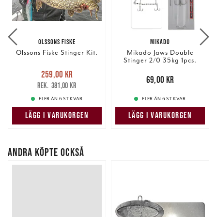
OLSSONS FISKE
MIKADO
Olssons Fiske Stinger Kit.
Mikado Jaws Double
Stinger 2/0 35kg 1pcs.
Nuvarande pris
:
259,00 kr
259,00 kr
Tidigare pris
:
Pris
:
69,00 kr
69,00 kr
381,00 kr
381,00 kr
FLER ÄN 6 ST KVAR
FLER ÄN 6 ST KVAR
LÄGG I VARUKORGEN
LÄGG I VARUKORGEN
ANDRA KÖPTE OCKSÅ