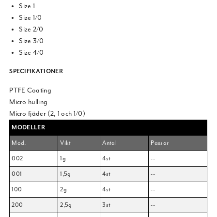
Size 1
Size 1/0
Size 2/0
Size 3/0
Size 4/0
SPECIFIKATIONER
PTFE Coating
Micro hulling
Micro fjäder (2, 1 och 1/0)
MODELLER
Mod.
Vikt
Antal
Passar
002
1g
4st
--
001
1,5g
4st
--
100
2g
4st
--
200
2,5g
3st
--