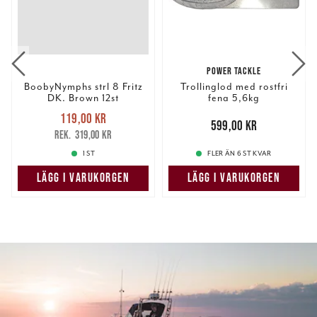
POWER TACKLE
BoobyNymphs strl 8 Fritz
Trollinglod med rostfri
DK. Brown 12st
fena 5,6kg
Nuvarande pris
:
119,00 kr
119,00 kr
Tidigare pris
:
Pris
:
599,00 kr
599,00 kr
319,00 kr
319,00 kr
1 ST
FLER ÄN 6 ST KVAR
LÄGG I VARUKORGEN
LÄGG I VARUKORGEN