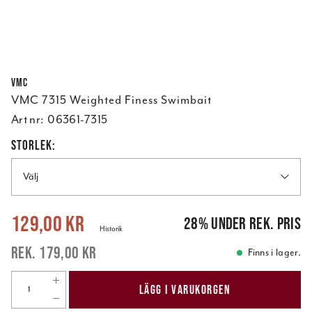
VMC
VMC 7315 Weighted Finess Swimbait
Art nr:
06361-7315
STORLEK:
Välj
Nuvarande pris
:
129,00 kr
Tidigare pris
:
179,00 kr
129,00 kr
28
%
under rek. pris
Historik
179,00 kr
Finns i lager.
LÄGG I VARUKORGEN