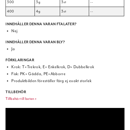
300
3g
3st
--
400
4g
3st
--
INNEHÅLLER DENNA VARAN FTALATER?
Nej
INNEHÅLLER DENNA VARAN BLY?
Ja
FÖRKLARINGAR
Krok: T=Trekrok, E= Enkelkrok, D= Dubbelkrok
Fisk: PK= Gädda, PE=Abborre
Produktbilden föreställer färg ej exakt storlek
TILLBEHÖR
Tillbehör till beten »