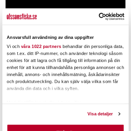
Ansvarsfull användning av dina uppgifter
Vi och
våra 1022 partners
behandlar din personliga data,
som t.ex. ditt IP-nummer, och använder teknologi såsom
cookies för att lagra och få tillgång till information på din
enhet för att kunna tillhandahålla personliga annonser och
innehåll, annons- och innehållsmätning, åskådarinsikter
och produktutveckling. Du kan själv välja vilka som får
POPULÄRT JUST NU
använda din data och i vilka syften.
Med din tillåtelse skulle vi även vilja:
Samla in information om din geografiska plats som
Visa detaljer
kan ha en noggrannhet på upp till flera meter
Identifiera din enhet genom att aktivt skanna den för