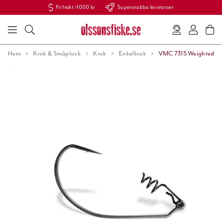
Fri frakt >1000 kr
Supersnabba leveranser
Hem
Krok & Småplock
Krok
Enkelkrok
VMC 7315 Weighted Fi