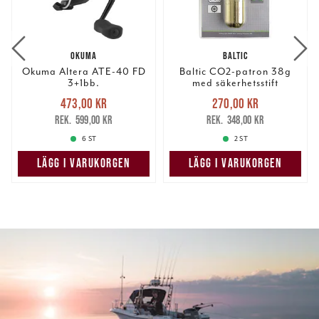
OKUMA
BALTIC
Okuma Altera ATE-40 FD
Baltic CO2-patron 38g
3+1bb.
med säkerhetsstift
Nuvarande pris
:
Nuvarande pris
:
473,00 kr
270,00 kr
473,00 kr
Tidigare pris
:
270,00 kr
Tidigare pris
:
599,00 kr
348,00 kr
599,00 kr
348,00 kr
6 ST
2 ST
LÄGG I VARUKORGEN
LÄGG I VARUKORGEN