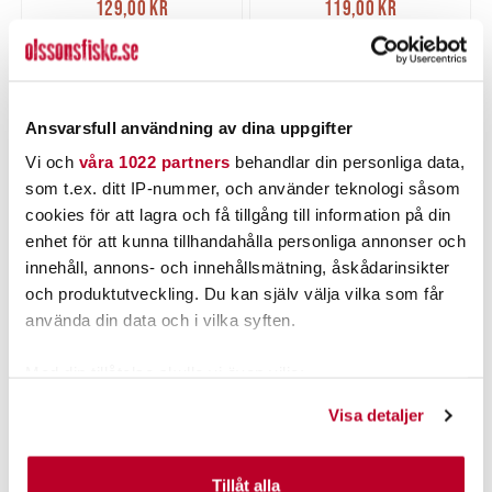
129,00 kr
119,00 kr
129,00 kr
Tidigare pris
:
119,00 kr
Tidigare pris
:
159,00 kr
149,00 kr
159,00 kr
149,00 kr
FLER ÄN 6 ST KVAR
5 ST
LÄGG I VARUKORGEN
LÄGG I VARUKORGEN
Ansvarsfull användning av dina uppgifter
Vi och
våra 1022 partners
behandlar din personliga data,
som t.ex. ditt IP-nummer, och använder teknologi såsom
cookies för att lagra och få tillgång till information på din
enhet för att kunna tillhandahålla personliga annonser och
innehåll, annons- och innehållsmätning, åskådarinsikter
och produktutveckling. Du kan själv välja vilka som får
använda din data och i vilka syften.
Med din tillåtelse skulle vi även vilja:
CWC
Samla in information om din geografiska plats som
CWC Titanium Stinger
Visa detaljer
50lb Junior Single 1/0.
kan ha en noggrannhet på upp till flera meter
Nuvarande pris
:
109,00 kr
Identifiera din enhet genom att aktivt skanna den för
109,00 kr
Tidigare pris
:
139,00 kr
139,00 kr
specifika kännetecken (fingeravtryck)
Tillåt alla