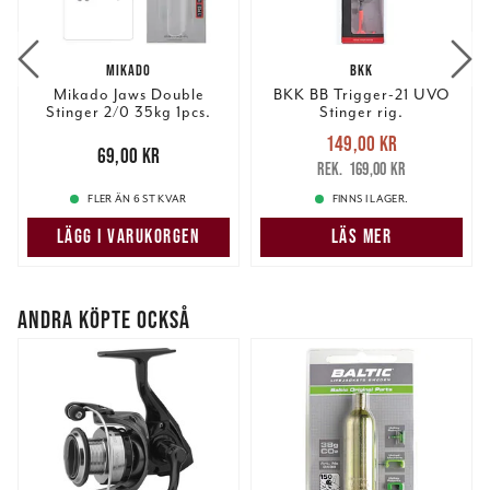
MIKADO
BKK
Mikado Jaws Double
BKK BB Trigger-21 UVO
Stinger 2/0 35kg 1pcs.
Stinger rig.
Nuvarande pris
:
149,00 kr
Pris
:
69,00 kr
69,00 kr
149,00 kr
Tidigare pris
:
169,00 kr
169,00 kr
FLER ÄN 6 ST KVAR
FINNS I LAGER.
LÄGG I VARUKORGEN
LÄS MER
ANDRA KÖPTE OCKSÅ