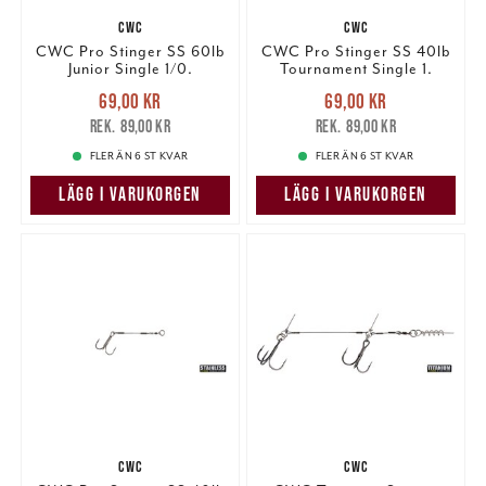
CWC
CWC
CWC Pro Stinger SS 60lb
CWC Pro Stinger SS 40lb
Junior Single 1/0.
Tournament Single 1.
Nuvarande pris
:
Nuvarande pris
:
69,00 kr
69,00 kr
69,00 kr
Tidigare pris
:
69,00 kr
Tidigare pris
:
89,00 kr
89,00 kr
89,00 kr
89,00 kr
FLER ÄN 6 ST KVAR
FLER ÄN 6 ST KVAR
LÄGG I VARUKORGEN
LÄGG I VARUKORGEN
CWC
CWC