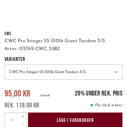
CWC
CWC Pro Stinger SS 100lb Giant Tandem 3/0.
Art nr:
03769-CWC_SSB2
VARIANTER
CWC Pro Stinger SS 100lb Giant Tandem 3/0.
Nuvarande pris
:
95,00 kr
Tidigare pris
:
119,00 kr
95,00 kr
20
%
under rek. pris
Historik
119,00 kr
Fler än 6 st kvar
LÄGG I VARUKORGEN