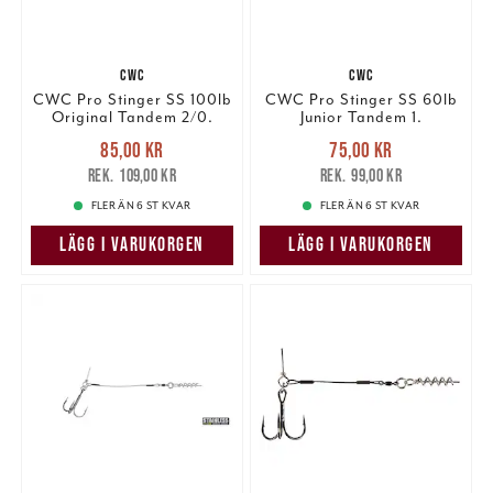
CWC
CWC
CWC Pro Stinger SS 100lb
CWC Pro Stinger SS 60lb
Original Tandem 2/0.
Junior Tandem 1.
Nuvarande pris
:
Nuvarande pris
:
85,00 kr
75,00 kr
85,00 kr
Tidigare pris
:
75,00 kr
Tidigare pris
:
109,00 kr
99,00 kr
109,00 kr
99,00 kr
FLER ÄN 6 ST KVAR
FLER ÄN 6 ST KVAR
LÄGG I VARUKORGEN
LÄGG I VARUKORGEN