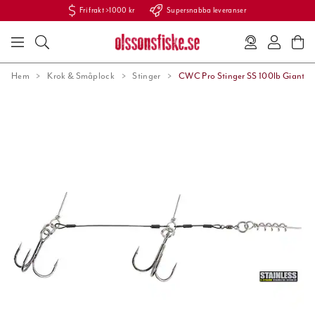
Fri frakt >1000 kr
Supersnabba leveranser
Hem
Krok & Småplock
Stinger
CWC Pro Stinger SS 100lb Giant T