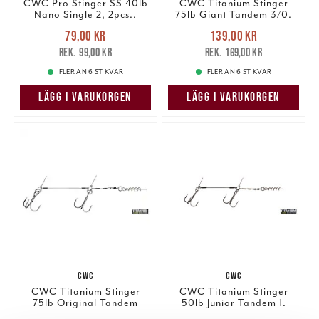
CWC Pro Stinger SS 40lb
CWC Titanium Stinger
Nano Single 2, 2pcs..
75lb Giant Tandem 3/0.
Nuvarande pris
:
Nuvarande pris
:
79,00 kr
139,00 kr
79,00 kr
Tidigare pris
:
139,00 kr
Tidigare pris
:
99,00 kr
169,00 kr
99,00 kr
169,00 kr
FLER ÄN 6 ST KVAR
FLER ÄN 6 ST KVAR
LÄGG I VARUKORGEN
LÄGG I VARUKORGEN
CWC
CWC
CWC Titanium Stinger
CWC Titanium Stinger
75lb Original Tandem
50lb Junior Tandem 1.
2/0..
Nuvarande pris
:
Nuvarande pris
: