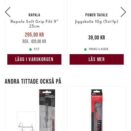
RAPALA
POWER TACKLE
Rapala Soft Grip Filé 9"
Jiggskalle 10g (5st/fp)
23cm
Nuvarande pris
:
295,00 kr
295,00 kr
Tidigare pris
:
Pris
:
39,00 kr
39,00 kr
420,00 kr
420,00 kr
5 ST
FINNS I LAGER.
LÄGG I VARUKORGEN
LÄS MER
ANDRA TITTADE OCKSÅ PÅ