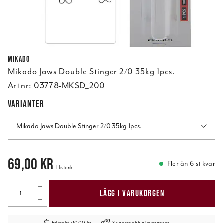
Mikado
Mikado Jaws Double Stinger 2/0 35kg 1pcs.
Art nr:
03778-MKSD_200
VARIANTER
Mikado Jaws Double Stinger 2/0 35kg 1pcs.
Pris
:
69,00 kr
69,00 kr
Fler än 6 st kvar
Historik
LÄGG I VARUKORGEN
Fri frakt >1000 kr
Supersnabba leveranser