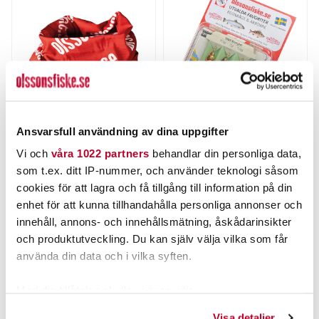
Ansvarsfull användning av dina uppgifter
OLSSONS FISKE
MYRAN
Olssons Fiske Buff
Olssons Fiske Present 3-
Vi och
våra 1022 partners
behandlar din personliga data,
pack Regnbåge & Abborre
som t.ex. ditt IP-nummer, och använder teknologi såsom
Pris
:
49,00 kr
49,00 kr
Pris
:
149,00 kr
149,00 kr
cookies för att lagra och få tillgång till information på din
enhet för att kunna tillhandahålla personliga annonser och
FLER ÄN 6 ST KVAR
FLER ÄN 6 ST KVAR
innehåll, annons- och innehållsmätning, åskådarinsikter
och produktutveckling. Du kan själv välja vilka som får
LÄGG I VARUKORGEN
LÄGG I VARUKORGEN
använda din data och i vilka syften.
Med din tillåtelse skulle vi även vilja:
ANDRA TITTADE OCKSÅ PÅ
Samla in information om din geografiska plats som
Visa detaljer