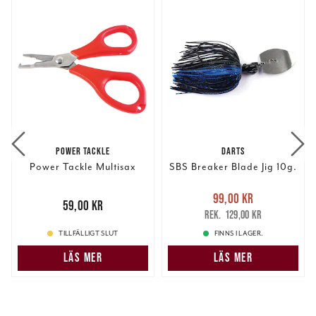
POWER TACKLE
DARTS
Power Tackle Multisax
SBS Breaker Blade Jig 10g.
Nuvarande pris
:
99,00 kr
Pris
:
59,00 kr
59,00 kr
99,00 kr
Tidigare pris
:
129,00 kr
129,00 kr
TILLFÄLLIGT SLUT
FINNS I LAGER.
LÄS MER
LÄS MER