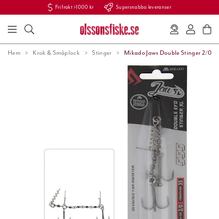
Fri frakt >1000 kr
Supersnabba leveranser
Hem
Krok & Småplock
Stinger
Mikado Jaws Double Stinger 2/0 35