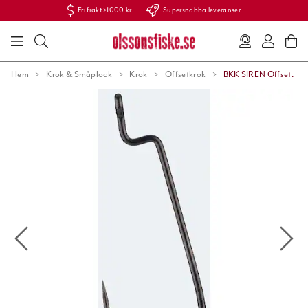
Fri frakt >1000 kr
Supersnabba leveranser
Hem
Krok & Småplock
Krok
Offsetkrok
BKK SIREN Offset.