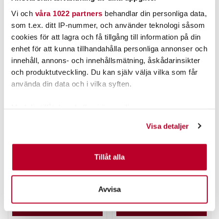
Vi och
våra 1022 partners
behandlar din personliga data,
ANDRA TITTADE OCKSÅ PÅ
som t.ex. ditt IP-nummer, och använder teknologi såsom
cookies för att lagra och få tillgång till information på din
enhet för att kunna tillhandahålla personliga annonser och
innehåll, annons- och innehållsmätning, åskådarinsikter
och produktutveckling. Du kan själv välja vilka som får
använda din data och i vilka syften.
Med din tillåtelse skulle vi även vilja:
Samla in information om din geografiska plats som
Visa detaljer
kan ha en noggrannhet på upp till flera meter
WESTIN
THE PIG
Westin Shadteez Slim 10cm
Piglet Shad 8,5cm / 4g.
Identifiera din enhet genom att aktivt skanna den för
3st
specifika kännetecken (fingeravtryck)
Tillåt alla
Nuvarande pris
:
Nuvarande pris
:
65,00 kr
99,00 kr
Ta reda på mer om hur dina personliga uppgifter
65,00 kr
Tidigare pris
:
99,00 kr
Tidigare pris
:
74,95 kr
139,00 kr
74,95 kr
139,00 kr
behandlas och ställ in dina preferenser i
detaljsektionen
.
Avvisa
FINNS I LAGER.
FINNS I LAGER.
Du kan ändra eller dra tillbaka ditt samtycke när som
helst från cookie-förklaringen.
LÄS MER
LÄS MER