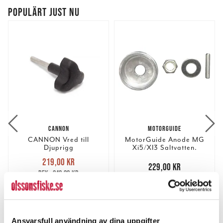
POPULÄRT JUST NU
CANNON
MOTORGUIDE
CANNON Vred till
MotorGuide Anode MG
Djuprigg
Xi5/XI3 Saltvatten.
Nuvarande pris
:
219,00 kr
219,00 kr
Tidigare pris
:
Pris
:
229,00 kr
229,00 kr
240,00 kr
240,00 kr
2 ST
1 ST
LÄGG I VARUKORGEN
LÄGG I VARUKORGEN
Ansvarsfull användning av dina uppgifter