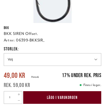
BKK
BKK SIREN Offset.
Art nr:
06399-BKKSIR_
STORLEK:
Välj
Nuvarande pris
:
49,00 kr
Tidigare pris
:
59,00 kr
49,00 kr
17
%
under rek. pris
Historik
59,00 kr
Finns i lager.
LÄGG I VARUKORGEN