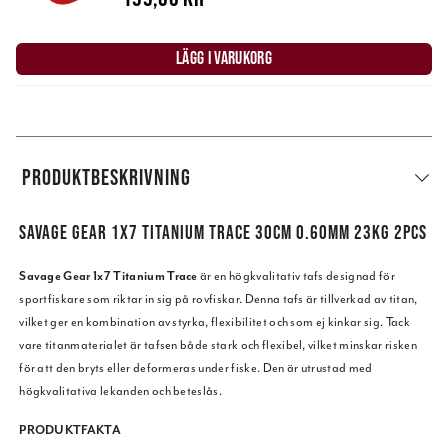
LÄGG I VARUKORG
PRODUKTBESKRIVNING
SAVAGE GEAR 1X7 TITANIUM TRACE 30CM 0.60MM 23KG 2PCS
Savage Gear 1x7 Titanium Trace
är en högkvalitativ tafs designad för
sportfiskare som riktar in sig på rovfiskar. Denna tafs är tillverkad av titan,
vilket ger en kombination av styrka, flexibilitet och som ej kinkar sig. Tack
vare titanmaterialet är tafsen både stark och flexibel, vilket minskar risken
för att den bryts eller deformeras under fiske. Den är utrustad med
högkvalitativa lekanden och beteslås.
PRODUKTFAKTA