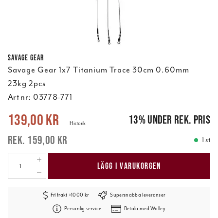
Savage Gear
Savage Gear 1x7 Titanium Trace 30cm 0.60mm
23kg 2pcs
Art nr:
03778-771
Nuvarande pris
:
139,00 kr
Tidigare pris
:
159,00 kr
139,00 kr
13
%
under rek. pris
Historik
159,00 kr
1 st
LÄGG I VARUKORGEN
Fri frakt >1000 kr
Supersnabba leveranser
Personlig service
Betala med Walley