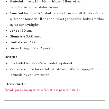
Material:
Titan, känt för sin höga hållbarhet och
motståndskraft mot deformation.
Konstruktion:
1x7-trådstruktur, vilket innebär att den består av
sju trådar tvinnade till en enda, vilket ger optimal balans mellan
styrka och smidighet.
Längd:
30 cm.
Diameter:
0,60 mm.
Brottstyrka:
23 kg.
Förpackning:
Säljs i 2-pack.
NOTERA
Produktbilden föreställer modell, ej storlek.
Vi reserverar oss för ev. faktafel då ovanstående uppgifter är
lämnade av vår leverantör.
LAGERSTATUS
Förtydligande om lagerstatus för set- och paketartiklar >>