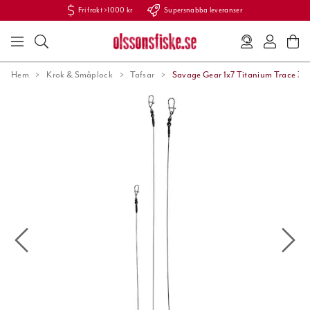
Fri frakt >1000 kr
Supersnabba leveranser
Hem
Krok & Småplock
Tafsar
Savage Gear 1x7 Titanium Trace 3