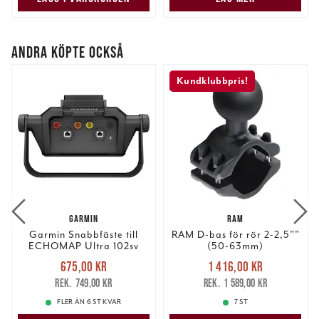
ANDRA KÖPTE OCKSÅ
Kundklubbpris!
GARMIN
RAM
Garmin Snabbfäste till
RAM D-bas för rör 2-2,5""
ECHOMAP Ultra 102sv
(50-63mm)
Nuvarande pris
:
Nuvarande pris
:
675,00 kr
1 416,00 kr
675,00 kr
Tidigare pris
:
1 416,00 kr
Tidigare pris
:
749,00 kr
1 589,00 kr
749,00 kr
1 589,00 kr
FLER ÄN 6 ST KVAR
7 ST