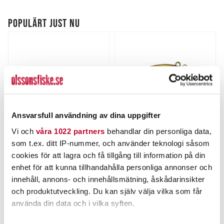
POPULÄRT JUST NU
Ansvarsfull användning av dina uppgifter
Vi och
våra 1022 partners
behandlar din personliga data,
STRIKE PRO
STRIKE PRO
som t.ex. ditt IP-nummer, och använder teknologi såsom
Perch Pop 7cm
Strike Pro Flap Jack 6,5cm
cookies för att lagra och få tillgång till information på din
14g
enhet för att kunna tillhandahålla personliga annonser och
Nuvarande pris
:
Nuvarande pris
:
105,00 kr
99,00 kr
105,00 kr
Tidigare pris
:
99,00 kr
Tidigare pris
:
innehåll, annons- och innehållsmätning, åskådarinsikter
135,00 kr
119,00 kr
135,00 kr
119,00 kr
och produktutveckling. Du kan själv välja vilka som får
FINNS I LAGER.
FINNS I LAGER.
använda din data och i vilka syften.
LÄS MER
LÄS MER