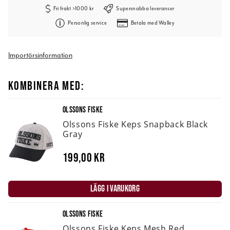
Fri frakt >1000 kr
Supersnabba leveranser
Personlig service
Betala med Walley
Importörsinformation
KOMBINERA MED:
OLSSONS FISKE
Olssons Fiske Keps Snapback Black
Gray
199,00 kr
LÄGG I VARUKORG
OLSSONS FISKE
Olssons Fiske Keps Mesh Red