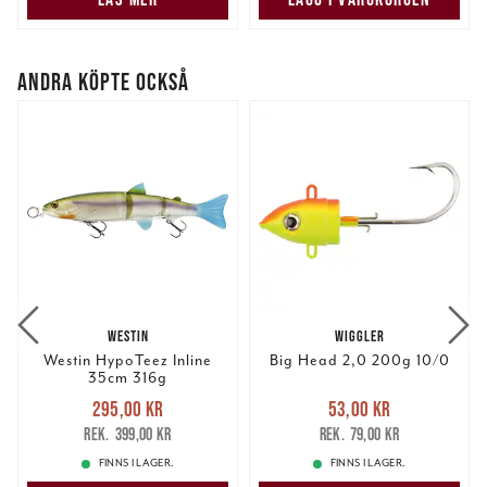
ANDRA KÖPTE OCKSÅ
WESTIN
WIGGLER
Westin HypoTeez Inline
Big Head 2,0 200g 10/0
35cm 316g
Nuvarande pris
:
Nuvarande pris
:
295,00 kr
53,00 kr
295,00 kr
Tidigare pris
:
53,00 kr
Tidigare pris
:
399,00 kr
79,00 kr
399,00 kr
79,00 kr
FINNS I LAGER.
FINNS I LAGER.