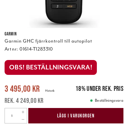
Garmin
Garmin GHC fjärrkontroll till autopilot
Art nr:
01614-T1283310
OBS! BESTÄLLNINGSVARA!
Nuvarande pris
:
3 495,00 kr
Tidigare pris
:
4 249,00 kr
3 495,00 kr
18
%
under rek. pris
Historik
4 249,00 kr
Beställningsvara
LÄGG I VARUKORGEN