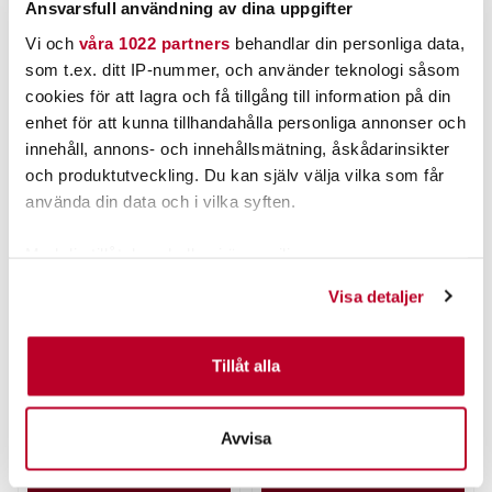
Ansvarsfull användning av dina uppgifter
Vi och
våra 1022 partners
behandlar din personliga data,
POPULÄRT JUST NU
som t.ex. ditt IP-nummer, och använder teknologi såsom
cookies för att lagra och få tillgång till information på din
enhet för att kunna tillhandahålla personliga annonser och
innehåll, annons- och innehållsmätning, åskådarinsikter
och produktutveckling. Du kan själv välja vilka som får
använda din data och i vilka syften.
Med din tillåtelse skulle vi även vilja:
Samla in information om din geografiska plats som
Visa detaljer
kan ha en noggrannhet på upp till flera meter
ABU GARCIA
BALTIC
ABU Diplomat V2 Combo
Baltic Winner Auto Svart
Identifiera din enhet genom att aktivt skanna den för
7' 4-del 5-21g
Olssons Fiske Edt
specifika kännetecken (fingeravtryck)
Tillåt alla
Nuvarande pris
:
Nuvarande pris
:
949,00 kr
949,00 kr
949,00 kr
Tidigare pris
:
949,00 kr
Tidigare pris
:
Ta reda på mer om hur dina personliga uppgifter
1 199,00 kr
1 198,00 kr
1 199,00 kr
1 198,00 kr
behandlas och ställ in dina preferenser i
detaljsektionen
.
Avvisa
TILLFÄLLIGT SLUT
FLER ÄN 6 ST KVAR
Du kan ändra eller dra tillbaka ditt samtycke när som
helst från cookie-förklaringen.
LÄS MER
LÄGG I VARUKORGEN