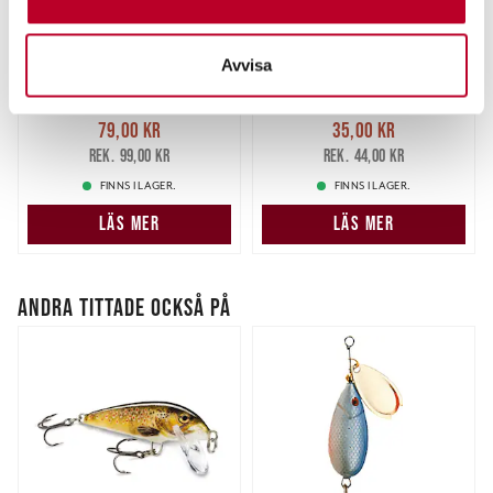
Ta reda på mer om hur dina personliga uppgifter
behandlas och ställ in dina preferenser i
detaljsektionen
.
LUHR JENSEN
DAIWA
Avvisa
Du kan ändra eller dra tillbaka ditt samtycke när som
Luhr Jensen Whole Bait
Daiwa Prorex Treble Hook
Head Medium
T30 (6-10st/fp)
helst från cookie-förklaringen.
Nuvarande pris
:
Nuvarande pris
:
79,00 kr
35,00 kr
79,00 kr
Tidigare pris
:
35,00 kr
Tidigare pris
:
Vi använder enhetsidentifierare för att anpassa innehållet
99,00 kr
44,00 kr
99,00 kr
44,00 kr
och annonserna till användarna, tillhandahålla funktioner
FINNS I LAGER.
FINNS I LAGER.
för sociala medier och analysera vår trafik. Vi
LÄS MER
LÄS MER
vidarebefordrar även sådana identifierare och annan
information från din enhet till de sociala medier och
annons- och analysföretag som vi samarbetar med.
ANDRA TITTADE OCKSÅ PÅ
Dessa kan i sin tur kombinera informationen med annan
information som du har tillhandahållit eller som de har
samlat in när du har använt deras tjänster.