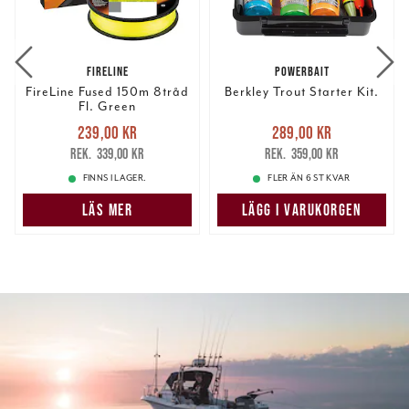
FIRELINE
POWERBAIT
FireLine Fused 150m 8tråd
Berkley Trout Starter Kit.
Fl. Green
Nuvarande pris
:
Nuvarande pris
:
239,00 kr
289,00 kr
239,00 kr
Tidigare pris
:
289,00 kr
Tidigare pris
:
339,00 kr
359,00 kr
339,00 kr
359,00 kr
FINNS I LAGER.
FLER ÄN 6 ST KVAR
LÄS MER
LÄGG I VARUKORGEN