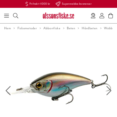
Fri frakt >1000 kr
Supersnabba leveranser
Hem
Fiskemetoder
Abborrfiske
Beten
Hårdbeten
Wobbler