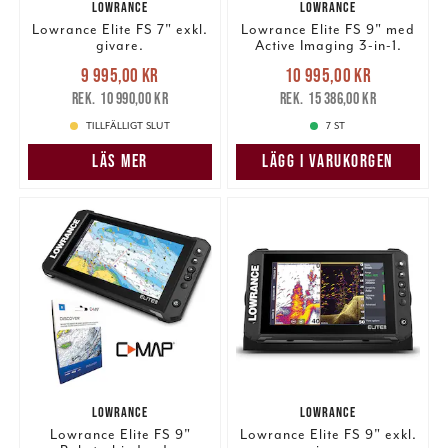
LOWRANCE
LOWRANCE
Lowrance Elite FS 7" exkl.
Lowrance Elite FS 9" med
givare.
Active Imaging 3-in-1.
Nuvarande pris
:
Nuvarande pris
:
9 995,00 kr
10 995,00 kr
9 995,00 kr
Tidigare pris
:
10 995,00 kr
Tidigare pris
:
10 990,00 kr
15 386,00 kr
10 990,00 kr
15 386,00 kr
TILLFÄLLIGT SLUT
7 ST
LÄS MER
LÄGG I VARUKORGEN
LOWRANCE
LOWRANCE
Lowrance Elite FS 9"
Lowrance Elite FS 9" exkl.