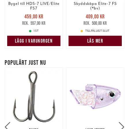
Bygel till HDS-7 LIVE/Elite
Skyddskåpa Elite-7 FS
FS7
(*bv)
Nuvarande pris
:
Nuvarande pris
:
459,00 kr
409,00 kr
459,00 kr
Tidigare pris
:
409,00 kr
Tidigare pris
:
557,00 kr
500,00 kr
557,00 kr
500,00 kr
1 ST
TILLFÄLLIGT SLUT
LÄGG I VARUKORGEN
LÄS MER
POPULÄRT JUST NU