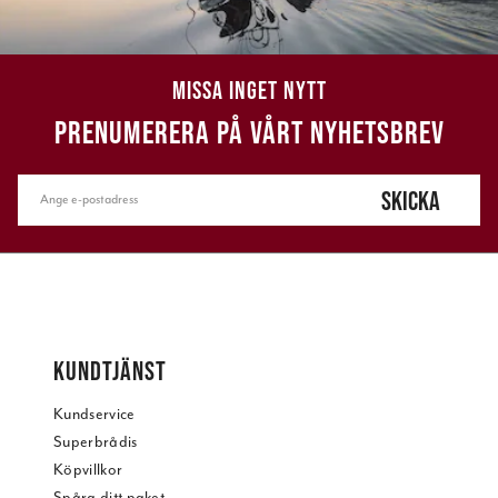
MISSA INGET NYTT
PRENUMERERA PÅ VÅRT NYHETSBREV
SKICKA
KUNDTJÄNST
Kundservice
Superbrådis
Köpvillkor
Spåra ditt paket