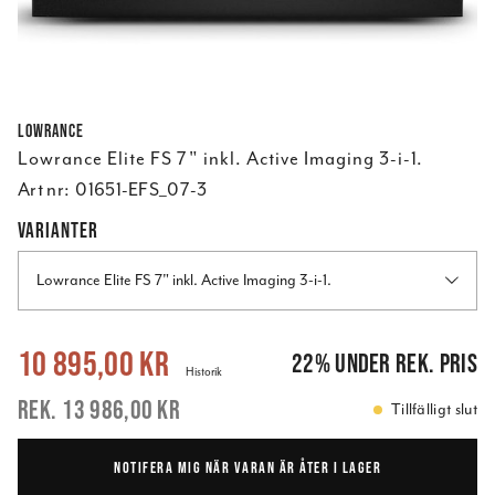
Lowrance
Lowrance Elite FS 7" inkl. Active Imaging 3-i-1.
Art nr:
01651-EFS_07-3
VARIANTER
Lowrance Elite FS 7" inkl. Active Imaging 3-i-1.
Nuvarande pris
:
10 895,00 kr
Tidigare pris
:
13 986,00 kr
10 895,00 kr
22
%
under rek. pris
Historik
13 986,00 kr
Tillfälligt slut
NOTIFERA MIG NÄR VARAN ÄR ÅTER I LAGER