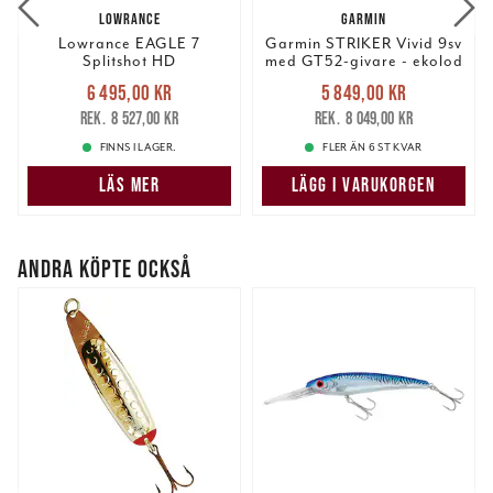
LOWRANCE
GARMIN
Lowrance EAGLE 7
Garmin STRIKER Vivid 9sv
Splitshot HD
med GT52-givare - ekolod
Kampanjpaket
Nuvarande pris
:
Nuvarande pris
:
6 495,00 kr
5 849,00 kr
6 495,00 kr
Tidigare pris
:
5 849,00 kr
Tidigare pris
:
8 527,00 kr
8 049,00 kr
8 527,00 kr
8 049,00 kr
FINNS I LAGER.
FLER ÄN 6 ST KVAR
LÄS MER
LÄGG I VARUKORGEN
ANDRA KÖPTE OCKSÅ