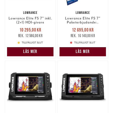
LOWRANCE
LOWRANCE
Lowrance Elite FS 7" inkl.
Lowrance Elite FS 7"
(2+1) HDI-givare
Paketerbjudande:.
Nuvarande pris
:
Nuvarande pris
:
10 295,00 kr
12 695,00 kr
10 295,00 kr
Tidigare pris
:
12 695,00 kr
Tidigare pris
:
12 586,00 kr
16 140,00 kr
12 586,00 kr
16 140,00 kr
TILLFÄLLIGT SLUT
TILLFÄLLIGT SLUT
LÄS MER
LÄS MER