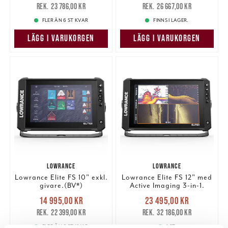
23 786,00 kr
26 667,00 kr
23 786,00 kr
26 667,00 kr
FLER ÄN 6 ST KVAR
FINNS I LAGER.
LÄGG I VARUKORGEN
LÄGG I VARUKORGEN
LOWRANCE
LOWRANCE
Lowrance Elite FS 10" exkl.
Lowrance Elite FS 12" med
givare.(BV*)
Active Imaging 3-in-1.
Nuvarande pris
:
Nuvarande pris
:
14 995,00 kr
23 495,00 kr
14 995,00 kr
Tidigare pris
:
23 495,00 kr
Tidigare pris
:
22 399,00 kr
32 186,00 kr
22 399,00 kr
32 186,00 kr
FLER ÄN 6 ST KVAR
1 ST