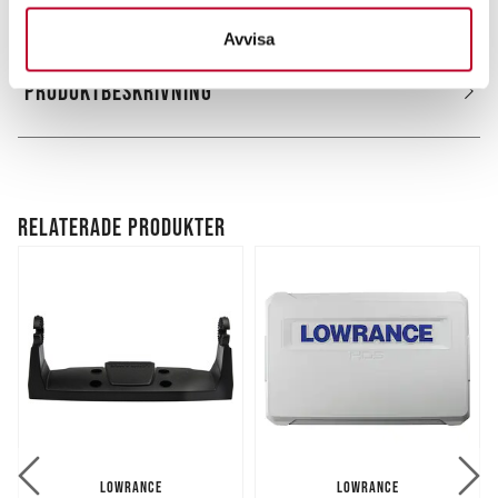
behandlas och ställ in dina preferenser i
detaljsektionen
.
Avvisa
Du kan ändra eller dra tillbaka ditt samtycke när som
helst från cookie-förklaringen.
PRODUKTBESKRIVNING
Vi använder enhetsidentifierare för att anpassa innehållet
och annonserna till användarna, tillhandahålla funktioner
för sociala medier och analysera vår trafik. Vi
vidarebefordrar även sådana identifierare och annan
RELATERADE PRODUKTER
information från din enhet till de sociala medier och
annons- och analysföretag som vi samarbetar med.
Dessa kan i sin tur kombinera informationen med annan
information som du har tillhandahållit eller som de har
samlat in när du har använt deras tjänster.
LOWRANCE
LOWRANCE