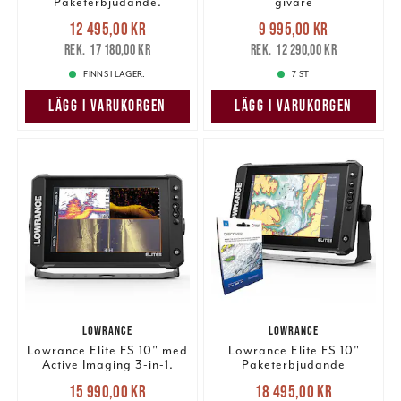
Paketerbjudande.
givare
Nuvarande pris
:
Nuvarande pris
:
12 495,00 kr
9 995,00 kr
12 495,00 kr
Tidigare pris
:
9 995,00 kr
Tidigare pris
:
17 180,00 kr
12 290,00 kr
17 180,00 kr
12 290,00 kr
FINNS I LAGER.
7 ST
LÄGG I VARUKORGEN
LÄGG I VARUKORGEN
LOWRANCE
LOWRANCE
Lowrance Elite FS 10" med
Lowrance Elite FS 10"
Active Imaging 3-in-1.
Paketerbjudande
Nuvarande pris
:
Nuvarande pris
:
15 990,00 kr
18 495,00 kr
15 990,00 kr
Tidigare pris
:
18 495,00 kr
Tidigare pris
: