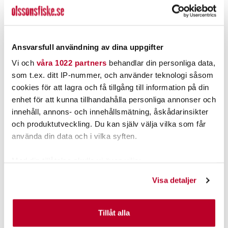
LÄGG I VARUKORGEN
LÄGG I VARUKORGEN
Ansvarsfull användning av dina uppgifter
Vi och
våra 1022 partners
behandlar din personliga data,
som t.ex. ditt IP-nummer, och använder teknologi såsom
cookies för att lagra och få tillgång till information på din
enhet för att kunna tillhandahålla personliga annonser och
innehåll, annons- och innehållsmätning, åskådarinsikter
och produktutveckling. Du kan själv välja vilka som får
använda din data och i vilka syften.
LOWRANCE
LOWRANCE
Lowrance Elite FS 12"
Lowrance Elite FS 12" exkl.
Med din tillåtelse skulle vi även vilja:
Paketerbjudande
givare.(BV*).
Nuvarande pris
:
Nuvarande pris
:
Samla in information om din geografiska plats som
24 995,00 kr
21 995,00 kr
Visa detaljer
24 995,00 kr
Tidigare pris
:
21 995,00 kr
Tidigare pris
:
kan ha en noggrannhet på upp till flera meter
26 667,00 kr
31 049,00 kr
26 667,00 kr
31 049,00 kr
Identifiera din enhet genom att aktivt skanna den för
FINNS I LAGER.
BESTÄLLNINGSVARA
specifika kännetecken (fingeravtryck)
Tillåt alla
LÄGG I VARUKORGEN
LÄGG I VARUKORGEN
Ta reda på mer om hur dina personliga uppgifter