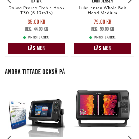
DAIWA
LUHR JENSEN
Daiwa Prorex Treble Hook
Luhr Jensen Whole Bait
T30 (6-10st/fp)
Head Medium
Nuvarande pris
:
Nuvarande pris
:
35,00 kr
79,00 kr
35,00 kr
Tidigare pris
:
79,00 kr
Tidigare pris
:
44,00 kr
99,00 kr
44,00 kr
99,00 kr
FINNS I LAGER.
FINNS I LAGER.
LÄS MER
LÄS MER
ANDRA TITTADE OCKSÅ PÅ