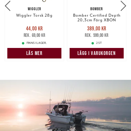
WIGGLER
BOMBER
Wiggler Torsk 28g
Bomber Certified Depth
20,3cm Färg XBON
Nuvarande pris
:
Nuvarande pris
:
44,00 kr
389,00 kr
44,00 kr
Tidigare pris
:
389,00 kr
Tidigare pris
:
69,00 kr
599,00 kr
69,00 kr
599,00 kr
FINNS I LAGER.
2 ST
LÄS MER
LÄGG I VARUKORGEN