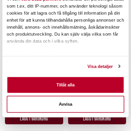
som t.ex. ditt IP-nummer, och använder teknologi såsom
cookies för att lagra och få tillgång till information på din
enhet för att kunna tillhandahålla personliga annonser och
innehåll, annons- och innehållsmätning, åskådarinsikter
och produktutveckling. Du kan själv välja vilka som får
använda din data och i vilka syften.
Med din tillåtelse skulle vi även vilja:
GARMIN
GARMIN
Samla in information om din geografiska plats som
Visa detaljer
GARMIN BLUENET™
GARMIN BLUENET™ MARIN
kan ha en noggrannhet på upp till flera meter
KABELKOPPLING.
NÄTVERKSKABEL 0,3M (HONA-
Identifiera din enhet genom att aktivt skanna den för
HONA).
specifika kännetecken (fingeravtryck)
Tillåt alla
161,00 kr
215,00 kr
Ta reda på mer om hur dina personliga uppgifter
behandlas och ställ in dina preferenser i
detaljsektionen
.
Rek. 179,00 kr
Rek. 229,00 kr
Avvisa
Du kan ändra eller dra tillbaka ditt samtycke när som
3 ST
1 ST
helst från cookie-förklaringen.
LÄGG I VARUKORG
LÄGG I VARUKORG
Vi använder enhetsidentifierare för att anpassa innehållet