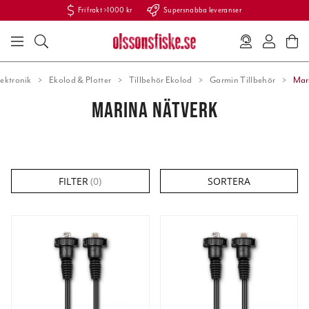
Fri frakt >1000 kr
Supersnabba leveranser
ektronik
Ekolod & Plotter
Tillbehör Ekolod
Garmin Tillbehör
Mar
MARINA NÄTVERK
FILTER
(
0
)
SORTERA