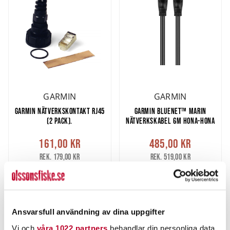
GARMIN
GARMIN
GARMIN NÄTVERKSKONTAKT RJ45
GARMIN BLUENET™ MARIN
(2 PACK).
NÄTVERKSKABEL 6M HONA-HONA
161,00 kr
485,00 kr
Rek. 179,00 kr
Rek. 519,00 kr
5 ST
2 ST
LÄGG I VARUKORG
LÄGG I VARUKORG
Ansvarsfull användning av dina uppgifter
Vi och
våra 1022 partners
behandlar din personliga data,