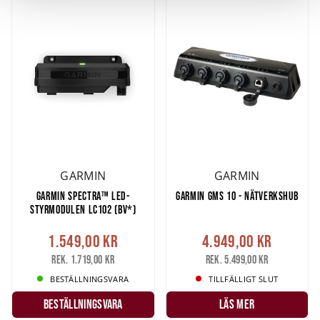
och annonserna till användarna, tillhandahålla funktioner
för sociala medier och analysera vår trafik. Vi
vidarebefordrar även sådana identifierare och annan
information från din enhet till de sociala medier och
annons- och analysföretag som vi samarbetar med.
Dessa kan i sin tur kombinera informationen med annan
information som du har tillhandahållit eller som de har
samlat in när du har använt deras tjänster.
GARMIN
GARMIN
GARMIN SPECTRA™ LED-
GARMIN GMS 10 - NÄTVERKSHUB
STYRMODULEN LC102 (BV*)
1.549,00 kr
4.949,00 kr
Rek. 1.719,00 kr
Rek. 5.499,00 kr
BESTÄLLNINGSVARA
TILLFÄLLIGT SLUT
Beställningsvara
LÄS MER