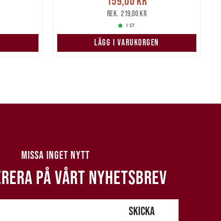
159,00 kr
159,00 kr
Tidigare pris
:
219,00 kr
2
219,00 kr
1 ST
N
LÄGG I VARUKORGEN
MISSA INGET NYTT
RERA PÅ VÅRT NYHETSBREV
SKICKA