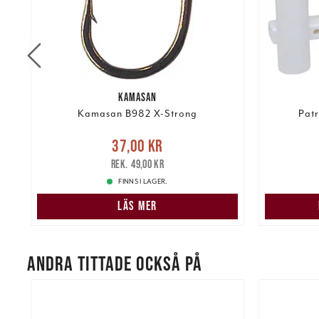
KAMASAN
Kamasan B982 X-Strong
Patr
Nuvarande pris
:
37,00 kr
Tidigare
37,00 kr
kr
pris
:
49,00 kr
135,00 k
49,00 kr
FINNS I LAGER.
LÄS MER
ANDRA TITTADE OCKSÅ PÅ