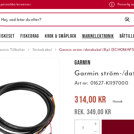
persnabba leveranser
Personlig se
FISKESET
FISKEDRAG
KROK & SMÅPLOCK
MARINELEKTRONIK
BÅTTILL
armin Tillbehör
Strömkabel
Garmin ström-/datakabel (8p) (ECHOMAP 5
Garmin
Garmin ström-/da
Art nr:
01627-K1197000
Nuvarande pris
:
314,00 kr
Tidigare 
314,00 kr
Historik
349,00 kr