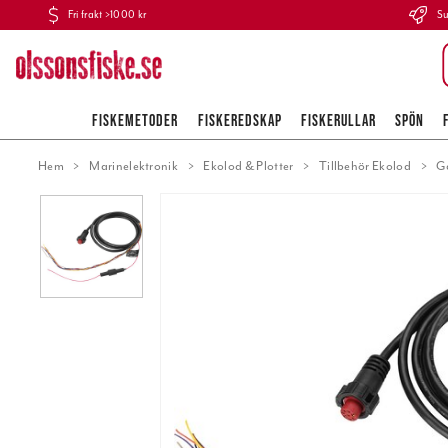
Fri frakt >1000 kr
Su
FISKEMETODER
FISKEREDSKAP
FISKERULLAR
SPÖN
Hem
Marinelektronik
Ekolod & Plotter
Tillbehör Ekolod
G