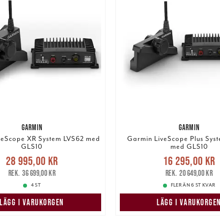
GARMIN
GARMIN
veScope XR System LVS62 med
Garmin LiveScope Plus Sys
GLS10
med GLS10
Nuvarande pris
:
Nuvarande pris
28 995,00 kr
16 295,00 kr
5,00 kr
Tidigare pris
:
16 295,00 kr
Tidigar
36 699,00 kr
20 649,00 kr
36 699,00 kr
20 649,00 kr
4 ST
FLER ÄN 6 ST KVAR
LÄGG I VARUKORGEN
LÄGG I VARUKORGE