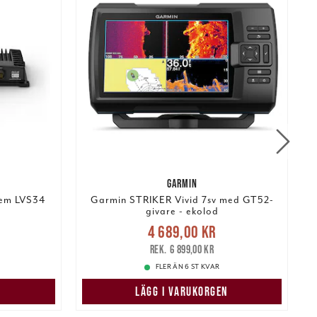
GARMIN
tem LVS34
Garmin STRIKER Vivid 7sv med GT52-
W
givare - ekolod
:
Nuvarande pris
:
4 689,00 kr
e pris
:
4 689,00 kr
Tidigare pris
:
6 899,00 kr
6 899,00 kr
FLER ÄN 6 ST KVAR
N
LÄGG I VARUKORGEN