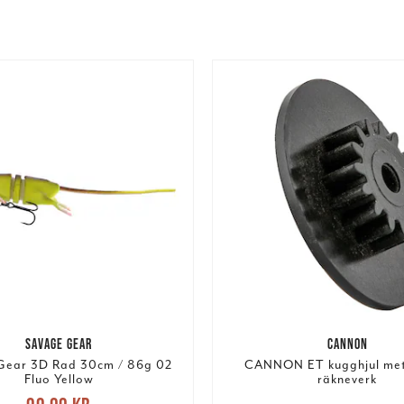
SAVAGE GEAR
CANNON
Gear 3D Rad 30cm / 86g 02
CANNON ET kugghjul mete
Fluo Yellow
räkneverk
e pris
:
99,00 kr
Tidigare