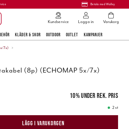
rvice
Betala med Walley
Kundservice
Logga in
Varukorg
BEHÖR
KLÄDER & SKOR
OUTDOOR
OUTLET
KAMPANJER
x/7x)
takabel (8p) (ECHOMAP 5x/7x)
pris
:
349,00 kr
10
%
under rek. pris
2 st
LÄGG I VARUKORGEN