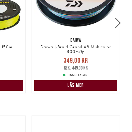
DAIWA
w 150m.
Daiwa J-Braid Grand X8 Multicolor
300m/fp
:
Nuvarande pris
:
N
349,00 kr
219,00 kr
349,00 kr
Tidigare pris
:
449,00 kr
449,00 kr
FINNS I LAGER.
LÄS MER