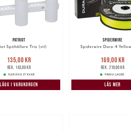
PATRIOT
SPIDERWIRE
iot Spöhållare Trio (vit)
Spiderwire Dura-4 Yello
Nuvarande pris
:
Nuvarande pris
135,00 kr
169,00 kr
r
Tidigare pris
:
143,00 kr
169,00 kr
Tidigare pris
:
143,00 kr
219,00 kr
FLER ÄN 6 ST KVAR
FINNS I LAGER.
LÄGG I VARUKORGEN
LÄS MER