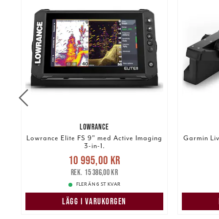
LOWRANCE
Lowrance Elite FS 9" med Active Imaging
Garmin Li
3-in-1.
Nuvarande pris
:
10 995,00 kr
10 995,00 kr
Tidigare pris
:
28 99
15 386,00 kr
15 386,00 kr
FLER ÄN 6 ST KVAR
LÄGG I VARUKORGEN