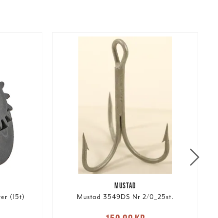
MUSTAD
r (15t)
Mustad 3549DS Nr 2/0_25st.
Nuvarande pris
: