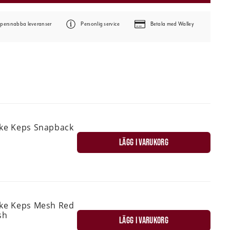
persnabba leveranser
Personlig service
Betala med Walley
ske Keps Snapback
LÄGG I VARUKORG
ske Keps Mesh Red
sh
LÄGG I VARUKORG