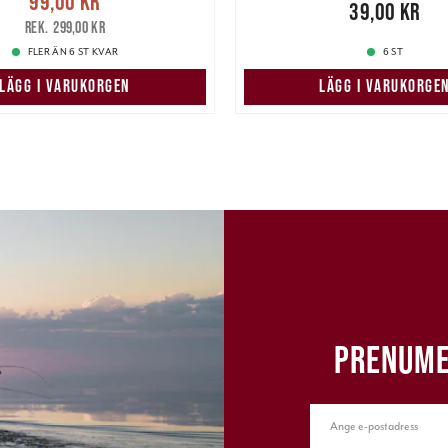
99,00 kr
Pris
:
39,00 kr
39,00 kr
pris
:
299,00 kr
299,00 kr
FLER ÄN 6 ST KVAR
6 ST
LÄGG I VARUKORGEN
LÄGG I VARUKORGE
PRENUME