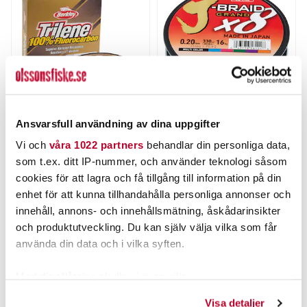
BERKLEY
DAIWA
Ansvarsfull användning av dina uppgifter
Berkley Trilene
Daiwa J-Braid Grand X8
Vi och
våra 1022 partners
behandlar din personliga data,
Fluorocarbon 150m
Multicolor 300m/fp
Nuvarande pris
:
Nuvarande pris
:
som t.ex. ditt IP-nummer, och använder teknologi såsom
189,00 kr
349,00 kr
189,00 kr
Tidigare pris
:
349,00 kr
Tidigare pris
:
cookies för att lagra och få tillgång till information på din
269,00 kr
449,00 kr
269,00 kr
449,00 kr
enhet för att kunna tillhandahålla personliga annonser och
FINNS I LAGER.
FINNS I LAGER.
innehåll, annons- och innehållsmätning, åskådarinsikter
LÄS MER
LÄS MER
och produktutveckling. Du kan själv välja vilka som får
använda din data och i vilka syften.
ANDRA TITTADE OCKSÅ PÅ
Med din tillåtelse skulle vi även vilja:
Samla in information om din geografiska plats som
Visa detaljer