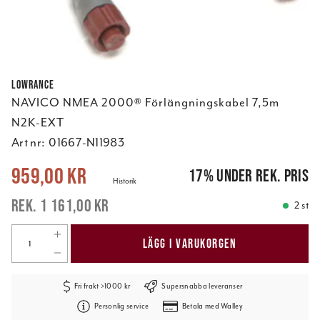
Lowrance
NAVICO NMEA 2000® Förlängningskabel 7,5m
N2K-EXT
Art nr:
01667-N11983
Nuvarande pris
:
959,00 kr
Tidigare pris
:
1 161,00 kr
959,00 kr
17
%
under rek. pris
Historik
1 161,00 kr
2 st
LÄGG I VARUKORGEN
Fri frakt >1000 kr
Supersnabba leveranser
Personlig service
Betala med Walley