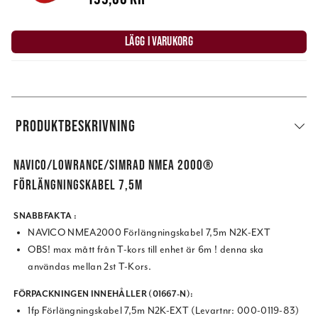
LÄGG I VARUKORG
PRODUKTBESKRIVNING
NAVICO/LOWRANCE/SIMRAD NMEA 2000®
FÖRLÄNGNINGSKABEL 7,5M
SNABBFAKTA :
NAVICO NMEA2000 Förlängningskabel 7,5m N2K-EXT
OBS! max mått från T-kors till enhet är 6m ! denna ska
användas mellan 2st T-Kors.
FÖRPACKNINGEN INNEHÅLLER (01667-N):
1fp Förlängningskabel 7,5m N2K-EXT (Levartnr: 000-0119-83)