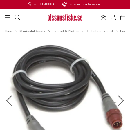
Fri frakt >1000 kr
Supersnabba leveranser
Hem
Marinelektronik
Ekolod & Plotter
Tillbehör Ekolod
Lowra