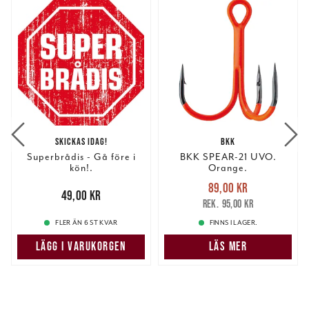
SKICKAS IDAG!
BKK
Superbrådis - Gå före i
BKK SPEAR-21 UVO.
kön!.
Orange.
Nuvarande pris
:
89,00 kr
Pris
:
49,00 kr
49,00 kr
89,00 kr
Tidigare pris
:
95,00 kr
95,00 kr
FLER ÄN 6 ST KVAR
FINNS I LAGER.
LÄGG I VARUKORGEN
LÄS MER