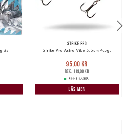
STRIKE PRO
g 3st
Strike Pro Astro Vibe 3,5cm 4,5g.
r
Tidigare
Nuvarande pris
:
95,00 kr
Tidigare
N
95,00 kr
pris
:
119,00 kr
119,00 kr
FINNS I LAGER.
LÄS MER