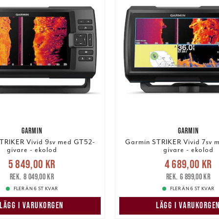
GARMIN
GARMIN
TRIKER Vivid 9sv med GT52-
Garmin STRIKER Vivid 7sv 
givare - ekolod
givare - ekolod
Nuvarande pris
:
Nuvarande pris
5 849,00 kr
4 689,00 kr
9,00 kr
Tidigare pris
:
4 689,00 kr
Tidigare
8 049,00 kr
6 899,00 kr
8 049,00 kr
6 899,00 kr
FLER ÄN 6 ST KVAR
FLER ÄN 6 ST KVAR
LÄGG I VARUKORGEN
LÄGG I VARUKORGE