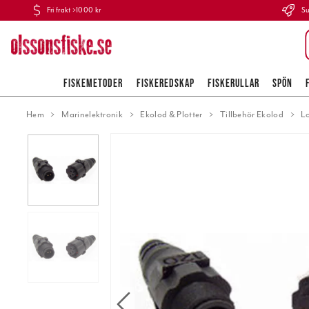
Fri frakt >1000 kr
Su
FISKEMETODER
FISKEREDSKAP
FISKERULLAR
SPÖN
Hem
Marinelektronik
Ekolod & Plotter
Tillbehör Ekolod
L