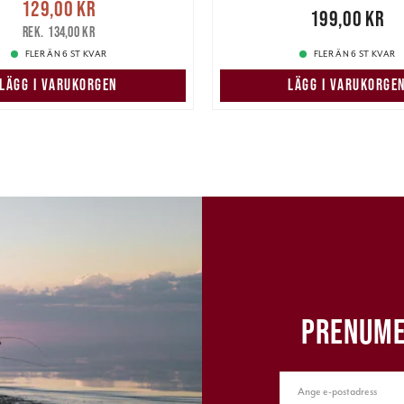
Nuvarande pris
:
129,00 kr
Pris
:
199,00 kr
199,00 kr
r
Tidigare pris
:
134,00 kr
134,00 kr
FLER ÄN 6 ST KVAR
FLER ÄN 6 ST KVAR
LÄGG I VARUKORGEN
LÄGG I VARUKORGE
PRENUME