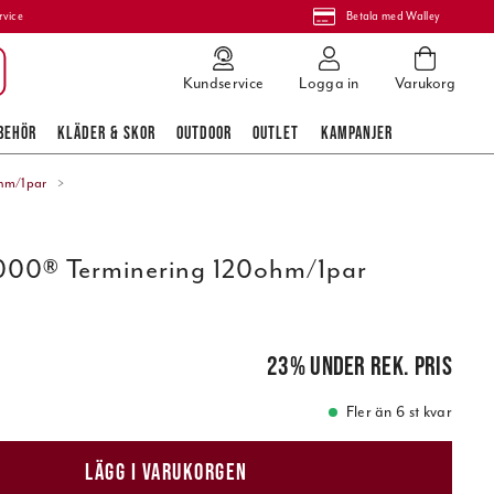
rvice
Betala med Walley
Kundservice
Logga in
Varukorg
BEHÖR
KLÄDER & SKOR
OUTDOOR
OUTLET
KAMPANJER
hm/1par
0® Terminering 120ohm/1par
pris
:
323,00 kr
23
%
under rek. pris
Fler än 6 st kvar
LÄGG I VARUKORGEN