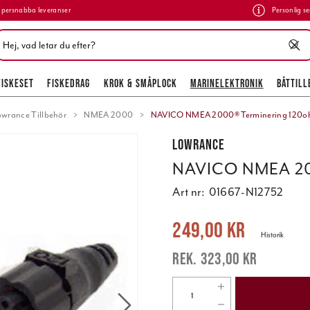
persnabba leveranser
Personlig se
FISKESET
FISKEDRAG
KROK & SMÅPLOCK
MARINELEKTRONIK
BÅTTILL
owrance Tillbehör
NMEA 2000
NAVICO NMEA 2000® Terminering 120o
Lowrance
NAVICO NMEA 200
Art nr:
01667-N12752
Nuvarande pris
:
249,00 kr
Tidigare 
249,00 kr
Historik
323,00 kr