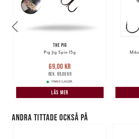
THE PIG
Pig Jig Spin 15g
Mika
re
Nuvarande pris
:
69,00 kr
Tidigare
69,00 kr
Pris
:
25,
pris
:
89,00 kr
89,00 kr
FINNS I LAGER.
LÄS MER
ANDRA TITTADE OCKSÅ PÅ