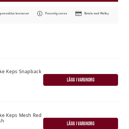
persnabba leveranser
Personlig service
Betala med Walley
ske Keps Snapback
LÄGG I VARUKORG
ske Keps Mesh Red
sh
LÄGG I VARUKORG