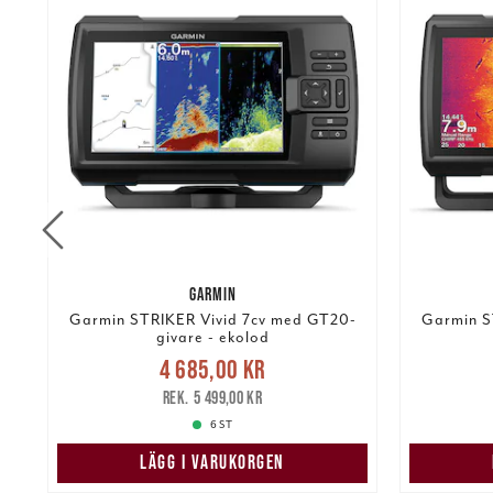
GARMIN
Garmin STRIKER Vivid 7cv med GT20-
Garmin S
givare - ekolod
Nuvarande pris
:
4 685,00 kr
4 685,00 kr
Tidigare pris
:
5 84
5 499,00 kr
5 499,00 kr
6 ST
LÄGG I VARUKORGEN