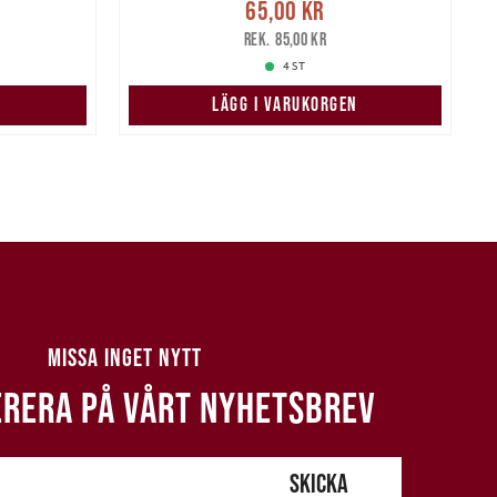
Nuvarande pris
:
65,00 kr
Tidigare
65,00 kr
P
pris
:
85,00 kr
85,00 kr
4 ST
N
LÄGG I VARUKORGEN
MISSA INGET NYTT
RERA PÅ VÅRT NYHETSBREV
SKICKA