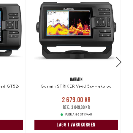
GARMIN
med GT52-
Garmin STRIKER Vivid 5cv - ekolod
:
Nuvarande pris
:
2 679,00 kr
 pris
:
2 679,00 kr
Tidigare pris
:
2
3 049,00 kr
3 049,00 kr
FLER ÄN 6 ST KVAR
N
LÄGG I VARUKORGEN