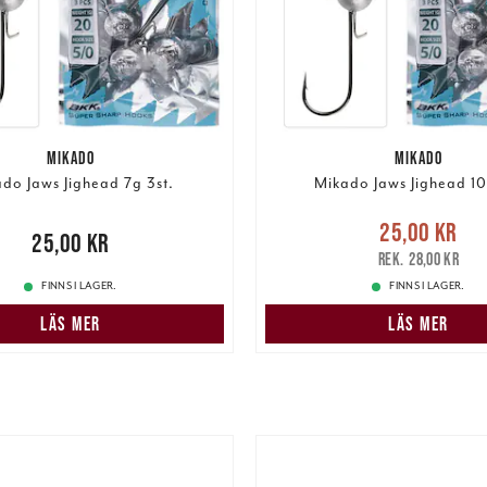
MIKADO
MIKADO
do Jaws Jighead 7g 3st.
Mikado Jaws Jighead 10
Nuvarande pris
:
25,00 k
25,00 kr
00 kr
25,00 kr
pris
:
28,00 kr
28,00 kr
FINNS I LAGER.
FINNS I LAGER.
LÄS MER
LÄS MER