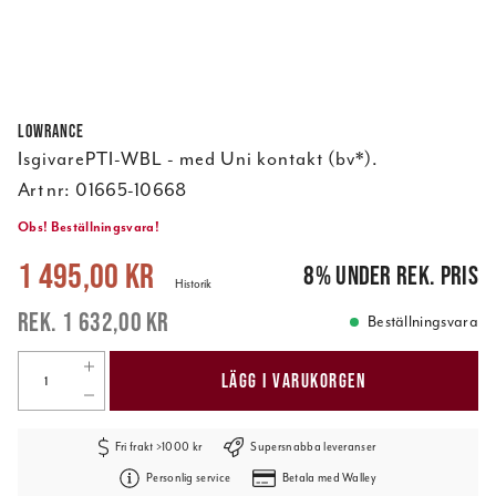
Lowrance
IsgivarePTI-WBL - med Uni kontakt (bv*).
Art nr:
01665-10668
Obs! Beställningsvara!
Nuvarande pris
:
1 495,00 kr
Tidigare pris
:
1 632,00 kr
1 495,00 kr
8
%
under rek. pris
Historik
1 632,00 kr
Beställningsvara
LÄGG I VARUKORGEN
Fri frakt >1000 kr
Supersnabba leveranser
Personlig service
Betala med Walley