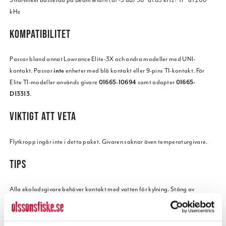
kHz
KOMPATIBILITET
Passar bland annat Lowrance Elite-3X och andra modeller med UNI-
kontakt. Passar
inte
enheter med blå kontakt eller 9-pins TI-kontakt. För
Elite TI-modeller används givare
01665-10694
samt adapter
01665-
D13313
.
VIKTIGT ATT VETA
Flytkropp ingår inte i detta paket. Givaren saknar även temperaturgivare.
TIPS
Alla ekolodsgivare behöver kontakt med vatten för kylning. Stäng av
sändningen när du flyttar dig mellan ishål för att maximera livslängden på
givaren.