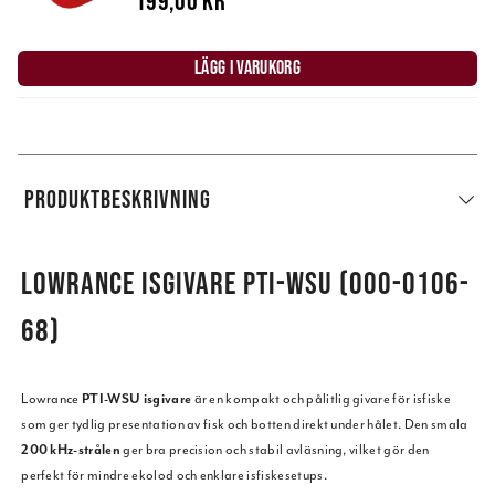
199,00 kr
LÄGG I VARUKORG
PRODUKTBESKRIVNING
LOWRANCE ISGIVARE PTI-WSU (000-0106-
68)
Lowrance
PTI-WSU isgivare
är en kompakt och pålitlig givare för isfiske
som ger tydlig presentation av fisk och botten direkt under hålet. Den smala
200 kHz-strålen
ger bra precision och stabil avläsning, vilket gör den
perfekt för mindre ekolod och enklare isfiskesetups.