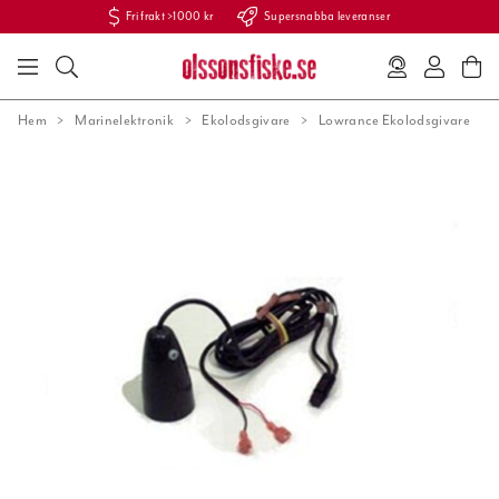
Fri frakt >1000 kr
Supersnabba leveranser
Hem
Marinelektronik
Ekolodsgivare
Lowrance Ekolodsgivare