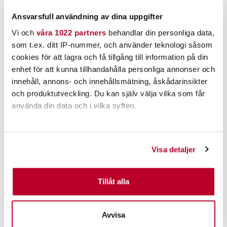
Ansvarsfull användning av dina uppgifter
Vi och
våra 1022 partners
behandlar din personliga data,
som t.ex. ditt IP-nummer, och använder teknologi såsom
POPULÄRT JUST NU
cookies för att lagra och få tillgång till information på din
enhet för att kunna tillhandahålla personliga annonser och
Kundklubbpris!
innehåll, annons- och innehållsmätning, åskådarinsikter
och produktutveckling. Du kan själv välja vilka som får
använda din data och i vilka syften.
Med din tillåtelse skulle vi även vilja:
Samla in information om din geografiska plats som
Visa detaljer
kan ha en noggrannhet på upp till flera meter
Identifiera din enhet genom att aktivt skanna den för
RAM
ABU GARCIA
RAM RAP-354U-TRA1 ''C''
Abu Ambassadeur 7000i
specifika kännetecken (fingeravtryck)
Tillåt alla
Track Ball med T-fäste.
Salmon Special LC (m).
Ta reda på mer om hur dina personliga uppgifter
Nuvarande pris
:
Nuvarande pris
:
293,00 kr
1 595,00 kr
behandlas och ställ in dina preferenser i
detaljsektionen
.
293,00 kr
Tidigare pris
:
1 595,00 kr
Tidigare pris
:
329,00 kr
2 299,00 kr
Avvisa
329,00 kr
2 299,00 kr
Du kan ändra eller dra tillbaka ditt samtycke när som