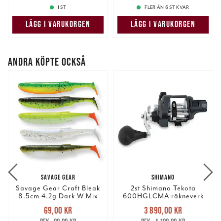
1 ST
FLER ÄN 6 ST KVAR
LÄGG I VARUKORGEN
LÄGG I VARUKORGEN
ANDRA KÖPTE OCKSÅ
SAVAGE GEAR
SHIMANO
Savage Gear Craft Bleak
2st Shimano Tekota
8.5cm 4.2g Dark W Mix
600HGLCMA räkneverk
5pcs
(m)
Nuvarande pris
:
Nuvarande pris
:
69,00 kr
3 890,00 kr
69,00 kr
Tidigare pris
:
3 890,00 kr
Tidigare pris
: