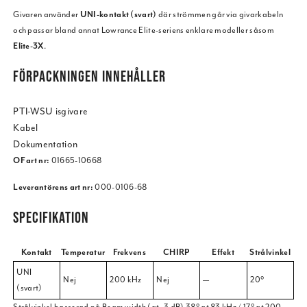
Givaren använder
UNI-kontakt (svart)
där strömmen går via givarkabeln
och passar bland annat Lowrance Elite-seriens enklare modeller såsom
Elite-3X
.
FÖRPACKNINGEN INNEHÅLLER
PTI-WSU isgivare
Kabel
Dokumentation
OF art nr:
01665-10668
Leverantörens art nr:
000-0106-68
SPECIFIKATION
Kontakt
Temperatur
Frekvens
CHIRP
Effekt
Strålvinkel
UNI
Nej
200 kHz
Nej
—
20°
(svart)
Strålvinkel basserad på Beam width (at -3 dB) 38° at 83 kHz / 17° at 200