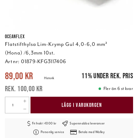
Oceanflex
Flatstifthylsa Lim-Krymp Gul 4,0-6,0 mm²
(Hona) /6,3mm 10st.
Art nr:
01879-KFG3117406
Nuvarande pris
:
89,00 kr
Tidigare pris
:
100,00 kr
89,00 kr
11
%
under rek. pris
Historik
100,00 kr
Fler än 6 st kvar
LÄGG I VARUKORGEN
Fri frakt >1000 kr
Supersnabba leveranser
Personlig service
Betala med Walley