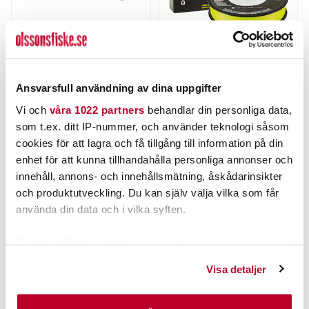
ABU GARCIA
SPIDERWIRE
Abu Konvoj K/Red-
Spiderwire Dura-4 Yellow
S/Green.
150m.
Ansvarsfull användning av dina uppgifter
Nuvarande pris
:
Nuvarande pris
:
89,00 kr
169,00 kr
89,00 kr
Tidigare pris
:
169,00 kr
Tidigare pris
:
Vi och
våra 1022 partners
behandlar din personliga data,
119,00 kr
219,00 kr
119,00 kr
219,00 kr
som t.ex. ditt IP-nummer, och använder teknologi såsom
FLER ÄN 6 ST KVAR
FINNS I LAGER.
cookies för att lagra och få tillgång till information på din
LÄGG I VARUKORGEN
LÄS MER
enhet för att kunna tillhandahålla personliga annonser och
innehåll, annons- och innehållsmätning, åskådarinsikter
och produktutveckling. Du kan själv välja vilka som får
ANDRA TITTADE OCKSÅ PÅ
använda din data och i vilka syften.
Kundklubbpris!
Med din tillåtelse skulle vi även vilja:
Samla in information om din geografiska plats som
Visa detaljer
kan ha en noggrannhet på upp till flera meter
Identifiera din enhet genom att aktivt skanna den för