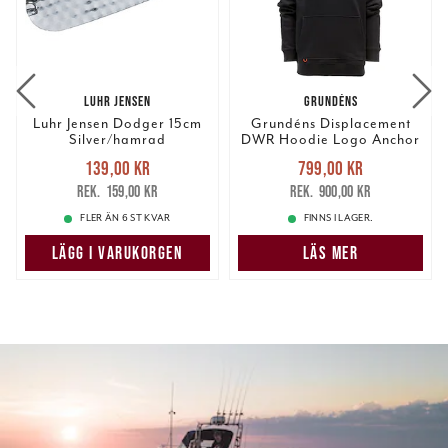
LUHR JENSEN
GRUNDÉNS
Luhr Jensen Dodger 15cm
Grundéns Displacement
Silver/hamrad
DWR Hoodie Logo Anchor
Black
Nuvarande pris
:
Nuvarande pris
:
139,00 kr
799,00 kr
139,00 kr
Tidigare pris
:
799,00 kr
Tidigare pris
:
159,00 kr
900,00 kr
159,00 kr
900,00 kr
FLER ÄN 6 ST KVAR
FINNS I LAGER.
LÄGG I VARUKORGEN
LÄS MER