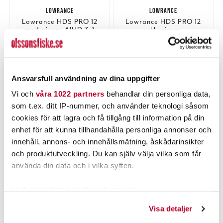
LOWRANCE
LOWRANCE
Lowrance HDS PRO 12
Lowrance HDS PRO 12
med givare AIHD 3-1
exkl. givare.
Nuvarande pris
:
Nuvarande pris
:
29 995,00 kr
28 995,00 kr
29 995,00 kr
Tidigare pris
:
28 995,00 kr
Tidigare pris
:
41 398,00 kr
39 473,00 kr
41 398,00 kr
39 473,00 kr
1 ST
1 ST
Ansvarsfull användning av dina uppgifter
LÄGG I VARUKORGEN
LÄGG I VARUKORGEN
Vi och
våra 1022 partners
behandlar din personliga data,
som t.ex. ditt IP-nummer, och använder teknologi såsom
cookies för att lagra och få tillgång till information på din
enhet för att kunna tillhandahålla personliga annonser och
innehåll, annons- och innehållsmätning, åskådarinsikter
och produktutveckling. Du kan själv välja vilka som får
använda din data och i vilka syften.
Med din tillåtelse skulle vi även vilja:
Samla in information om din geografiska plats som
Visa detaljer
LOWRANCE
kan ha en noggrannhet på upp till flera meter