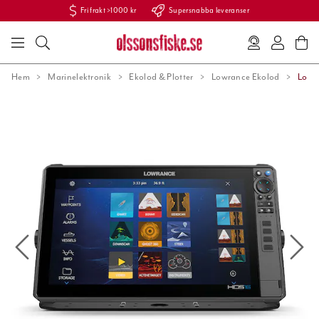
Fri frakt >1000 kr
Supersnabba leveranser
Hem
Marinelektronik
Ekolod & Plotter
Lowrance Ekolod
Lowr