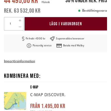
44 495,00 kr
30
%
under rek. pris
Historik
63 532,00 kr
Beställningsvara
LÄGG I VARUKORGEN
Fri frakt >1000 kr
Supersnabba leveranser
Personlig service
Betala med Walley
Importörsinformation
KOMBINERA MED:
C-MAP
C-MAP DISCOVER.
Från
1.495,00 kr