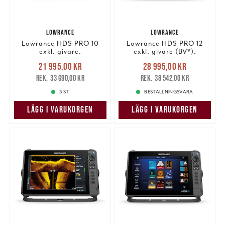
LOWRANCE
LOWRANCE
Lowrance HDS PRO 10
Lowrance HDS PRO 12
exkl. givare.
exkl. givare (BV*).
Nuvarande pris
:
Nuvarande pris
:
21 995,00 kr
28 995,00 kr
21 995,00 kr
Tidigare pris
:
28 995,00 kr
Tidigare pris
:
33 690,00 kr
38 542,00 kr
33 690,00 kr
38 542,00 kr
3 ST
BESTÄLLNINGSVARA
LÄGG I VARUKORGEN
LÄGG I VARUKORGEN