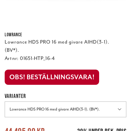
Lowrance
Lowrance HDS PRO 16 med givare AIHD(3-1).
(BV*).
Art nr:
01651-HTP_16-4
OBS! BESTÄLLNINGSVARA!
VARIANTER
Lowrance HDS PRO 16 med givare AIHD(3-1). (BV*).
Nuvarande pris
:
44 495,00 kr
Tidigare pris
:
63 532,00 kr