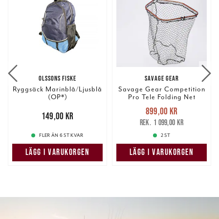
OLSSONS FISKE
SAVAGE GEAR
Ryggsäck Marinblå/Ljusblå
Savage Gear Competition
(OP*)
Pro Tele Folding Net
Rubber L (#1)
Nuvarande pris
:
899,00 kr
Pris
:
149,00 kr
149,00 kr
899,00 kr
Tidigare pris
:
1 099,00 kr
1 099,00 kr
FLER ÄN 6 ST KVAR
2 ST
LÄGG I VARUKORGEN
LÄGG I VARUKORGEN