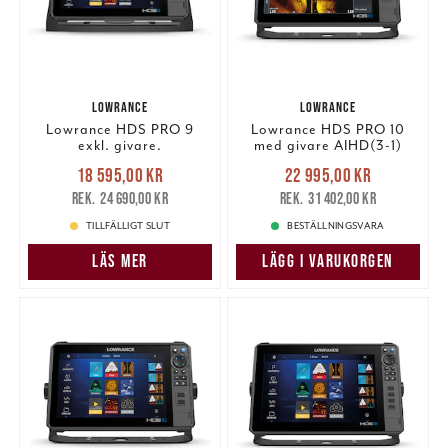
LOWRANCE
LOWRANCE
Lowrance HDS PRO 9
Lowrance HDS PRO 10
exkl. givare.
med givare AIHD(3-1)
Nuvarande pris
:
Nuvarande pris
:
18 595,00 kr
22 995,00 kr
18 595,00 kr
Tidigare pris
:
22 995,00 kr
Tidigare pris
:
24 690,00 kr
31 402,00 kr
24 690,00 kr
31 402,00 kr
TILLFÄLLIGT SLUT
BESTÄLLNINGSVARA
LÄS MER
LÄGG I VARUKORGEN