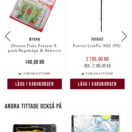
MYRAN
PATRIOT
Olssons Fiske Present 3-
Patriot LiveFix 360 (#9).
pack Regnbåge & Abborre
Nuvarande pris
:
2 195,00 kr
Pris
:
149,00 kr
149,00 kr
2 195,00 kr
Tidigare pris
:
2 383,00 kr
2 383,00 kr
FLER ÄN 6 ST KVAR
FLER ÄN 6 ST KVAR
LÄGG I VARUKORGEN
LÄGG I VARUKORGEN
ANDRA TITTADE OCKSÅ PÅ