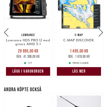
LOWRANCE
C-MAP
Lowrance HDS PRO 12 med
C-MAP DISCOVER.
givare AIHD 3-1
Nuvarande pris
:
Nuvarande pris
:
29 995,00 kr
1 495,00 kr
29 995,00 kr
Tidigare pris
:
1 495,00 kr
Tidigare pris
:
41 398,00 kr
1 819,00 kr
41 398,00 kr
1 819,00 kr
1 ST
FINNS I LAGER.
LÄGG I VARUKORGEN
LÄS MER
ANDRA KÖPTE OCKSÅ