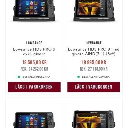
LOWRANCE
LOWRANCE
Lowrance HDS PRO 9
Lowrance HDS PRO 9 med
exkl. givare
givare AIHD(3-1) (Bv*)
Nuvarande pris
:
Nuvarande pris
:
18 595,00 kr
19 995,00 kr
18 595,00 kr
Tidigare pris
:
19 995,00 kr
Tidigare pris
:
24 262,00 kr
27 118,00 kr
24 262,00 kr
27 118,00 kr
BESTÄLLNINGSVARA
BESTÄLLNINGSVARA
LÄGG I VARUKORGEN
LÄGG I VARUKORGEN