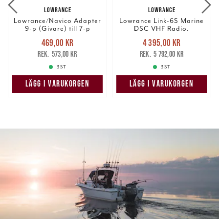
LOWRANCE
LOWRANCE
Lowrance/Navico Adapter
Lowrance Link-6S Marine
9-p (Givare) till 7-p
DSC VHF Radio.
(Ekolod)
Nuvarande pris
:
Nuvarande pris
:
469,00 kr
4 395,00 kr
469,00 kr
Tidigare pris
:
4 395,00 kr
Tidigare pris
:
573,00 kr
5 792,00 kr
573,00 kr
5 792,00 kr
3 ST
3 ST
LÄGG I VARUKORGEN
LÄGG I VARUKORGEN