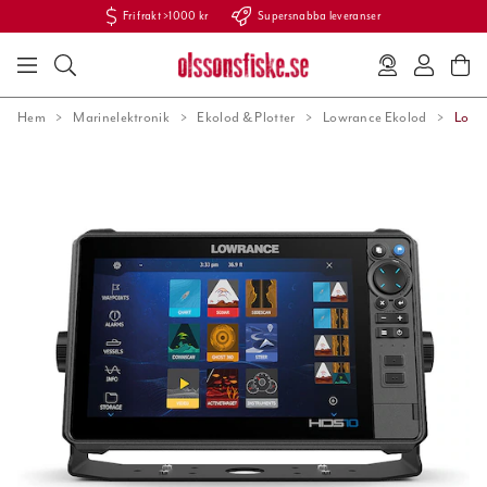
Fri frakt >1000 kr
Supersnabba leveranser
Hem
Marinelektronik
Ekolod & Plotter
Lowrance Ekolod
Lowra