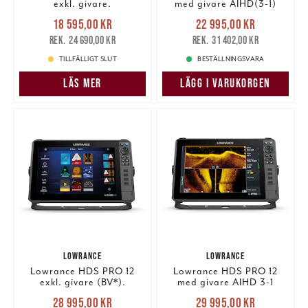
exkl. givare.
med givare AIHD(3-1)
Nuvarande pris
:
Nuvarande pris
:
18 595,00 kr
22 995,00 kr
18 595,00 kr
Tidigare pris
:
22 995,00 kr
Tidigare pris
:
24 690,00 kr
31 402,00 kr
24 690,00 kr
31 402,00 kr
TILLFÄLLIGT SLUT
BESTÄLLNINGSVARA
LÄS MER
LÄGG I VARUKORGEN
LOWRANCE
LOWRANCE
Lowrance HDS PRO 12
Lowrance HDS PRO 12
exkl. givare (BV*).
med givare AIHD 3-1
Nuvarande pris
:
Nuvarande pris
:
28 995,00 kr
29 995,00 kr