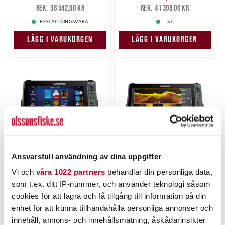
28 995,00 kr
Tidigare pris
:
29 995,00 kr
Tidigare pris
:
38 542,00 kr
41 398,00 kr
38 542,00 kr
41 398,00 kr
BESTÄLLNINGSVARA
1 ST
LÄGG I VARUKORGEN
LÄGG I VARUKORGEN
Ansvarsfull användning av dina uppgifter
LOWRANCE
LOWRANCE
Vi och
våra 1022 partners
behandlar din personliga data,
Lowrance HDS PRO 12
Lowrance HDS PRO 16
som t.ex. ditt IP-nummer, och använder teknologi såsom
exkl. givare.
exkl. givare.
Nuvarande pris
:
Nuvarande pris
:
cookies för att lagra och få tillgång till information på din
28 995,00 kr
45 595,00 kr
28 995,00 kr
Tidigare pris
:
45 595,00 kr
Tidigare pris
:
enhet för att kunna tillhandahålla personliga annonser och
39 473,00 kr
60 676,00 kr
39 473,00 kr
60 676,00 kr
innehåll, annons- och innehållsmätning, åskådarinsikter
1 ST
BESTÄLLNINGSVARA