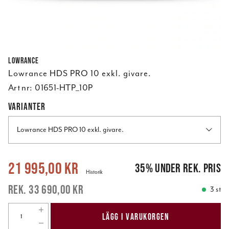
Lowrance
Lowrance HDS PRO 10 exkl. givare.
Art nr:
01651-HTP_10P
VARIANTER
Lowrance HDS PRO 10 exkl. givare.
Nuvarande pris
:
21 995,00 kr
Tidigare pris
:
33 690,00 kr
21 995,00 kr
35
%
under rek. pris
Historik
33 690,00 kr
3 st
LÄGG I VARUKORGEN