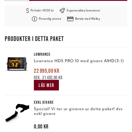
Fri frakt >1000 kr
Supersnabba leveranser
Personlig service
Betala med Walley
PRODUKTER I DETTA PAKET
LOWRANCE
Lowrance HDS PRO 10 med givare AIHD(3-1)
22 995,00 kr
Nuvarande pris
:
22 995,00 kr
Tidigare pris
:
31 402,00 kr
31 402,00 kr
LÄS MER
EXKL GIVARE
Special! Vi tar ur givaren ur detta paket! dvs
exkl givare
Pris
0,00 kr
:
0,00 kr