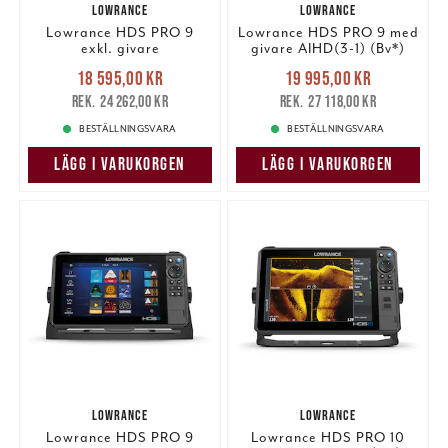
LOWRANCE
LOWRANCE
Lowrance HDS PRO 9
Lowrance HDS PRO 9 med
exkl. givare
givare AIHD(3-1) (Bv*)
Nuvarande pris
:
Nuvarande pris
:
18 595,00 kr
19 995,00 kr
18 595,00 kr
Tidigare pris
:
19 995,00 kr
Tidigare pris
:
24 262,00 kr
27 118,00 kr
24 262,00 kr
27 118,00 kr
BESTÄLLNINGSVARA
BESTÄLLNINGSVARA
LÄGG I VARUKORGEN
LÄGG I VARUKORGEN
LOWRANCE
LOWRANCE
Lowrance HDS PRO 9
Lowrance HDS PRO 10