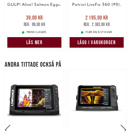
GULP! Alive! Salmon Eggs.
Patriot LiveFix 360 (#9).
Nuvarande pris
:
Nuvarande pris
:
39,00 kr
2 195,00 kr
39,00 kr
Tidigare pris
:
2 195,00 kr
Tidigare pris
:
99,00 kr
2 383,00 kr
99,00 kr
2 383,00 kr
FINNS I LAGER.
FLER ÄN 6 ST KVAR
LÄS MER
LÄGG I VARUKORGEN
ANDRA TITTADE OCKSÅ PÅ