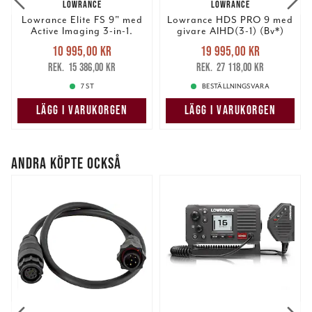
LOWRANCE
LOWRANCE
Lowrance Elite FS 9" med
Lowrance HDS PRO 9 med
Active Imaging 3-in-1.
givare AIHD(3-1) (Bv*)
Nuvarande pris
:
Nuvarande pris
:
10 995,00 kr
19 995,00 kr
10 995,00 kr
Tidigare pris
:
19 995,00 kr
Tidigare pris
:
15 386,00 kr
27 118,00 kr
15 386,00 kr
27 118,00 kr
7 ST
BESTÄLLNINGSVARA
LÄGG I VARUKORGEN
LÄGG I VARUKORGEN
ANDRA KÖPTE OCKSÅ