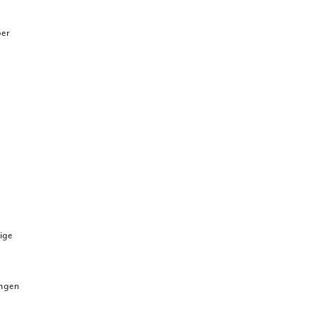
öer
ige
ngen