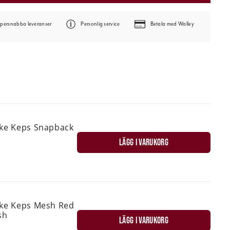
persnabba leveranser
Personlig service
Betala med Walley
ske Keps Snapback
LÄGG I VARUKORG
ske Keps Mesh Red
sh
LÄGG I VARUKORG