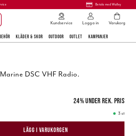
rvice
Betala med Walley
Kundservice
Logga in
Varukorg
BEHÖR
KLÄDER & SKOR
OUTDOOR
OUTLET
KAMPANJER
 Marine DSC VHF Radio.
 pris
:
5 792,00 kr
24
%
under rek. pris
3 st
LÄGG I VARUKORGEN