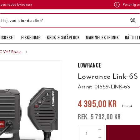
persnabba leveranser
Personlig se
FISKESET
FISKEDRAG
KROK & SMÅPLOCK
MARINELEKTRONIK
BÅTTILL
C VHF Radio.
Lowrance
Lowrance Link-6S
Art nr:
01659-LINK-6S
Nuvarande pris
:
4 395,00 kr
Tidigare
4 395,00 kr
Historik
5 792,00 kr