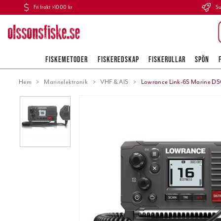
Fri frakt >1000 kr
Su
FISKEMETODER
FISKEREDSKAP
FISKERULLAR
SPÖN
Hem
Marinelektronik
VHF & AIS
Lowrance Link-6S Marine DS