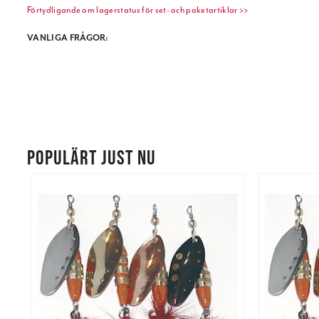
Förtydligande om lagerstatus för set- och paketartiklar >>
VANLIGA FRÅGOR:
POPULÄRT JUST NU