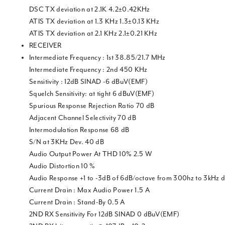
DSC TX deviation at 2.1K 4.2±0.42KHz
ATIS TX deviation at 1.3 KHz 1.3±0.13 KHz
ATIS TX deviation at 2.1 KHz 2.1±0.21 KHz
RECEIVER
Intermediate Frequency : 1st 38.85/21.7 MHz
Intermediate Frequency : 2nd 450 KHz
Sensitivity : 12dB SINAD -6 dBuV(EMF)
Squelch Sensitivity: at tight 6 dBuV(EMF)
Spurious Response Rejection Ratio 70 dB
Adjacent Channel Selectivity 70 dB
Intermodulation Response 68 dB
S/N at 3KHz Dev. 40 dB
Audio Output Power At THD 10% 2.5 W
Audio Distortion 10 %
Audio Response +1 to -3dB of 6dB/octave from 300hz to 3kHz 
Current Drain : Max Audio Power 1.5 A
Current Drain : Stand-By 0.5 A
2ND RX Sensitivity For 12dB SINAD 0 dBuV(EMF)