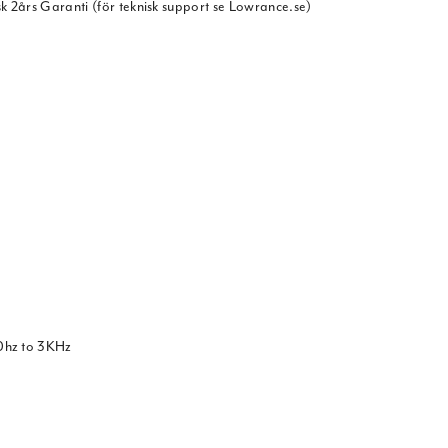
k 2års Garanti (för teknisk support se Lowrance.se)
00hz to 3KHz