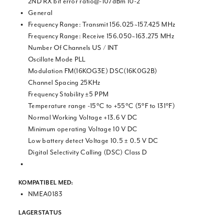
2ND RX bit error ratio@-107dBm 10-2
General
Frequency Range: Transmit 156.025~157.425 MHz
Frequency Range: Receive 156.050~163.275 MHz
Number Of Channels US / INT
Oscillate Mode PLL
Modulation FM(16KOG3E) DSC(16K0G2B)
Channel Spacing 25KHz
Frequency Stability ±5 PPM
Temperature range -15°C to +55°C (5°F to 131°F)
Normal Working Voltage +13.6 V DC
Minimum operating Voltage 10 V DC
Low battery detect Voltage 10.5 ± 0.5 V DC
Digital Selectivity Calling (DSC) Class D
KOMPATIBEL MED:
NMEA0183
LAGERSTATUS