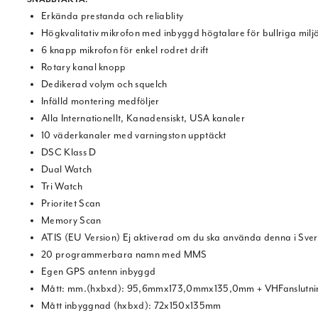
Erkända prestanda och reliablity
Högkvalitativ mikrofon med inbyggd högtalare för bullriga milj
6 knapp mikrofon för enkel rodret drift
Rotary kanal knopp
Dedikerad volym och squelch
Infälld montering medföljer
Alla Internationellt, Kanadensiskt, USA kanaler
10 väderkanaler med varningston upptäckt
DSC Klass D
Dual Watch
Tri Watch
Prioritet Scan
Memory Scan
ATIS (EU Version) Ej aktiverad om du ska använda denna i Sver
20 programmerbara namn med MMS
Egen GPS antenn inbyggd
Mått: mm.(hxbxd): 95,6mmx173,0mmx135,0mm + VHFanslutni
Mått inbyggnad (hxbxd): 72x150x135mm