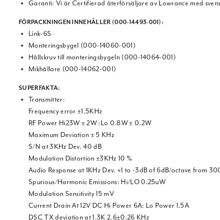
Garanti: Vi är Certifierad återförsäljare av Lowrance med svens
FÖRPACKNINGEN INNEHÅLLER (000-14493-001):
Link-6S
Monteringsbygel (000-14060-001)
Hållskruv till monteringsbygeln (000-14064-001)
Mikhållare (000-14062-001)
SUPERFAKTA
:
Transmitter:
Frequency error ±1.5KHz
RF Power Hi23W ± 2W :Lo 0.8W ± 0.2W
Maximum Deviation ± 5 KHz
S/N at 3KHz Dev. 40 dB
Modulation Distortion ±3KHz 10 %
Audio Response at 1KHz Dev. +1 to -3dB of 6dB/octave from 3
Spurious/Harmonic Emissions: Hi/LO 0.25uW
Modulation Sensitivity 15 mV
Current Drain At 12V DC Hi Power 6A: Lo Power 1.5A
DSC TX deviation at 1.3K 2.6±0.26 KHz