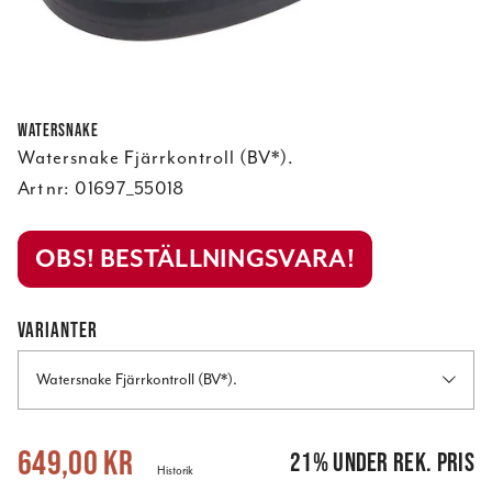
Watersnake
Watersnake Fjärrkontroll (BV*).
Art nr:
01697_55018
OBS! BESTÄLLNINGSVARA!
VARIANTER
Watersnake Fjärrkontroll (BV*).
Nuvarande pris
:
649,00 kr
Tidigare pris
:
819,00 kr
649,00 kr
21
%
under rek. pris
Historik