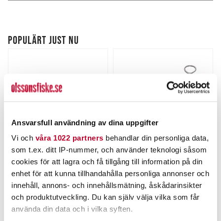
POPULÄRT JUST NU
Ansvarsfull användning av dina uppgifter
Vi och
våra 1022 partners
behandlar din personliga data,
som t.ex. ditt IP-nummer, och använder teknologi såsom
BERKLEY
POWER TACKLE
cookies för att lagra och få tillgång till information på din
Berkley Power Bait Pulse
Peang Böjd 20cm
enhet för att kunna tillhandahålla personliga annonser och
Spintail 14g.
Nuvarande pris
:
Nuvarande pris
:
innehåll, annons- och innehållsmätning, åskådarinsikter
79,00 kr
89,00 kr
79,00 kr
Tidigare pris
:
89,00 kr
Tidigare pris
:
och produktutveckling. Du kan själv välja vilka som får
99,00 kr
100,00 kr
99,00 kr
100,00 kr
använda din data och i vilka syften.
FINNS I LAGER.
FLER ÄN 6 ST KVAR