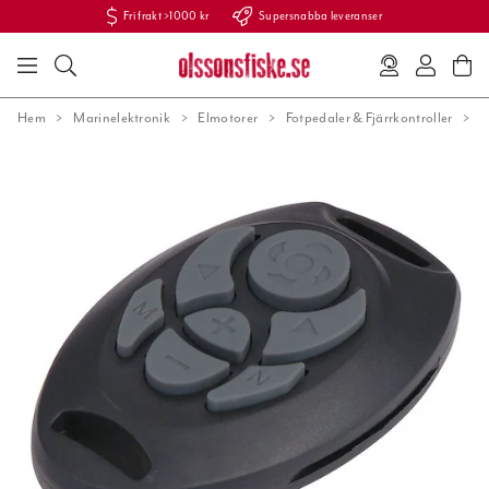
Fri frakt >1000 kr
Supersnabba leveranser
Hem
Marinelektronik
Elmotorer
Fotpedaler & Fjärrkontroller
W