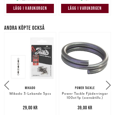
samlat in när du har använt deras tjänster.
LÄGG I VARUKORGEN
LÄGG I VARUKORGEN
ANDRA KÖPTE OCKSÅ
MIKADO
POWER TACKLE
Mikado 3-Lekande 5pcs
Power Tackle Fjäderringar
100st/fp (svensktillv.)
Pris
:
29,00 kr
29,00 kr
Pris
:
39,00 kr
39,00 kr