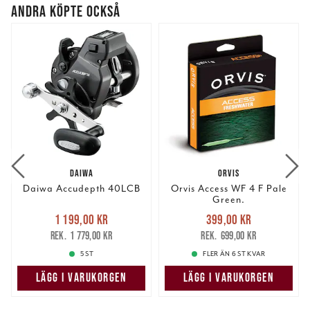
ANDRA KÖPTE OCKSÅ
DAIWA
ORVIS
Daiwa Accudepth 40LCB
Orvis Access WF 4 F Pale
Green.
Nuvarande pris
:
Nuvarande pris
:
1 199,00 kr
399,00 kr
1 199,00 kr
Tidigare pris
:
399,00 kr
Tidigare pris
:
1 779,00 kr
699,00 kr
1 779,00 kr
699,00 kr
5 ST
FLER ÄN 6 ST KVAR
LÄGG I VARUKORGEN
LÄGG I VARUKORGEN