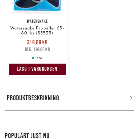
WATERSNAKE
Watersnake Propeller 65-
80 lbs (55535)
Nuvarande pris
:
319,00 kr
319,00 kr
Tidigare pris
:
499,00 kr
499,00 kr
3 ST
LÄGG I VARUKORGEN
PRODUKTBESKRIVNING
POPULÄRT JUST NU