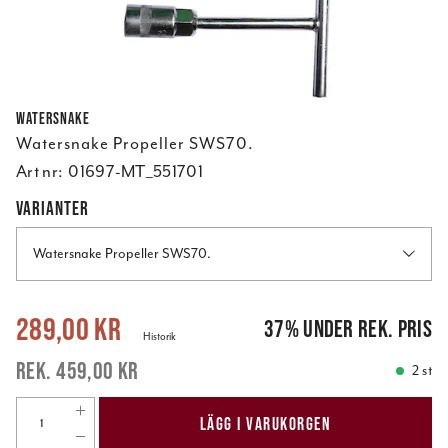
Watersnake
Watersnake Propeller SWS70.
Art nr:
01697-MT_551701
VARIANTER
Watersnake Propeller SWS70.
Nuvarande pris
:
289,00 kr
Tidigare pris
:
459,00 kr
289,00 kr
37
%
under rek. pris
Historik
459,00 kr
2 st
LÄGG I VARUKORGEN