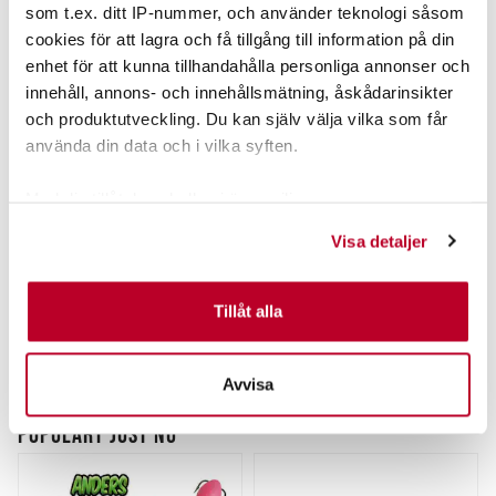
som t.ex. ditt IP-nummer, och använder teknologi såsom
cookies för att lagra och få tillgång till information på din
enhet för att kunna tillhandahålla personliga annonser och
innehåll, annons- och innehållsmätning, åskådarinsikter
och produktutveckling. Du kan själv välja vilka som får
använda din data och i vilka syften.
Med din tillåtelse skulle vi även vilja:
Samla in information om din geografiska plats som
Visa detaljer
kan ha en noggrannhet på upp till flera meter
Identifiera din enhet genom att aktivt skanna den för
specifika kännetecken (fingeravtryck)
Tillåt alla
Ta reda på mer om hur dina personliga uppgifter
behandlas och ställ in dina preferenser i
detaljsektionen
.
Avvisa
Du kan ändra eller dra tillbaka ditt samtycke när som
helst från cookie-förklaringen.
POPULÄRT JUST NU
Vi använder enhetsidentifierare för att anpassa innehållet