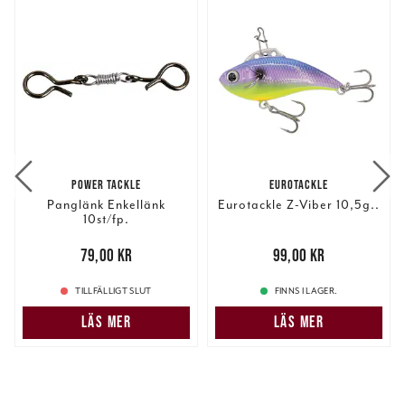
POWER TACKLE
EUROTACKLE
Panglänk Enkellänk
Eurotackle Z-Viber 10,5g..
10st/fp.
Pris
:
79,00 kr
79,00 kr
Pris
:
99,00 kr
99,00 kr
TILLFÄLLIGT SLUT
FINNS I LAGER.
LÄS MER
LÄS MER