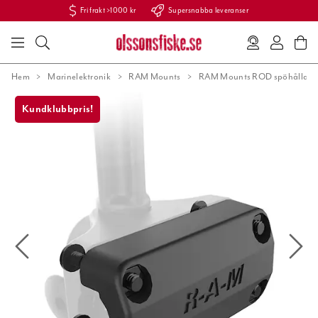
Fri frakt >1000 kr
Supersnabba leveranser
Hem
Marinelektronik
RAM Mounts
RAM Mounts ROD spöhållare
Kundklubbpris!