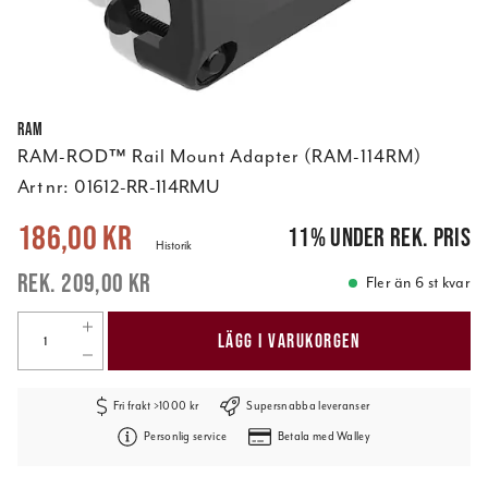
RAM
RAM-ROD™ Rail Mount Adapter (RAM-114RM)
Art nr:
01612-RR-114RMU
Nuvarande pris
:
186,00 kr
Tidigare pris
:
209,00 kr
186,00 kr
11
%
under rek. pris
Historik
209,00 kr
Fler än 6 st kvar
LÄGG I VARUKORGEN
Fri frakt >1000 kr
Supersnabba leveranser
Personlig service
Betala med Walley