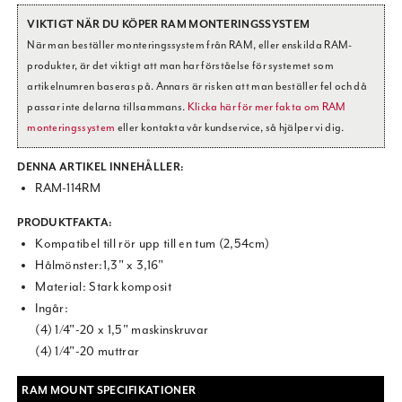
VIKTIGT NÄR DU KÖPER RAM MONTERINGSSYSTEM
När man beställer monteringssystem från RAM, eller enskilda RAM-
produkter, är det viktigt att man har förståelse för systemet som
artikelnumren baseras på. Annars är risken att man beställer fel och då
passar inte delarna tillsammans.
Klicka här för mer fakta om RAM
monteringssystem
eller kontakta vår kundservice, så hjälper vi dig.
DENNA ARTIKEL INNEHÅLLER:
RAM-114RM
PRODUKTFAKTA:
Kompatibel till rör upp till en tum (2,54cm)
Hålmönster:1,3" x 3,16"
Material: Stark komposit
Ingår:
(4) 1/4"-20 x 1,5" maskinskruvar
(4) 1/4"-20 muttrar
RAM MOUNT SPECIFIKATIONER