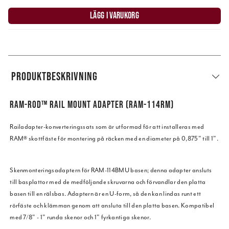
LÄGG I VARUKORG
PRODUKTBESKRIVNING
RAM-ROD™ RAIL MOUNT ADAPTER (RAM-114RM)
Railadapter-konverteringssats som är utformad för att installeras med
RAM® skottfäste för montering på räcken med en diameter på 0,875" till 1".
Skenmonteringsadaptern för
RAM-114BMU
basen; denna adapter ansluts
till basplattor med de medföljande skruvarna och förvandlar den platta
basen till en rälsbas. Adaptern är en U-form, så den kan lindas runt ett
rörfäste och klämman genom att ansluta till den platta basen. Kompatibel
med 7/8" - 1" runda skenor och 1" fyrkantiga skenor.