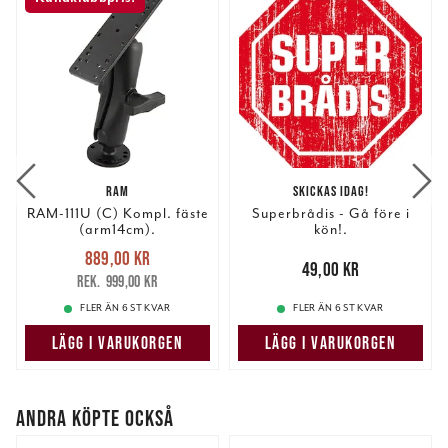
RAM
SKICKAS IDAG!
RAM-111U (C) Kompl. fäste
Superbrådis - Gå före i
(arm14cm).
kön!.
Nuvarande pris
:
889,00 kr
889,00 kr
Tidigare pris
:
Pris
:
49,00 kr
49,00 kr
999,00 kr
999,00 kr
FLER ÄN 6 ST KVAR
FLER ÄN 6 ST KVAR
LÄGG I VARUKORGEN
LÄGG I VARUKORGEN
ANDRA KÖPTE OCKSÅ