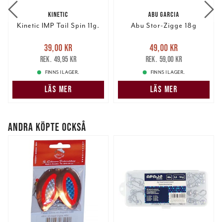
KINETIC
ABU GARCIA
Kinetic IMP Tail Spin 11g.
Abu Stor-Zigge 18g
Nuvarande pris
:
Nuvarande pris
:
39,00 kr
49,00 kr
39,00 kr
Tidigare pris
:
49,00 kr
Tidigare pris
:
49,95 kr
59,00 kr
49,95 kr
59,00 kr
FINNS I LAGER.
FINNS I LAGER.
LÄS MER
LÄS MER
ANDRA KÖPTE OCKSÅ