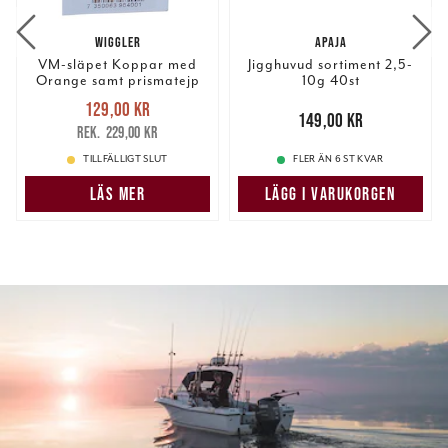
WIGGLER
APAJA
VM-släpet Koppar med
Jigghuvud sortiment 2,5-
Orange samt prismatejp
10g 40st
Nuvarande pris
:
129,00 kr
129,00 kr
Tidigare pris
:
Pris
:
149,00 kr
149,00 kr
229,00 kr
229,00 kr
TILLFÄLLIGT SLUT
FLER ÄN 6 ST KVAR
LÄS MER
LÄGG I VARUKORGEN