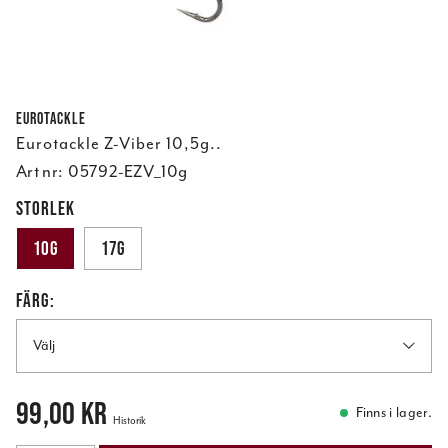
Eurotackle
Eurotackle Z-Viber 10,5g..
Art nr:
05792-EZV_10g
STORLEK
10g
17g
FÄRG:
Välj
Pris
:
99,00 kr
99,00 kr
Finns i lager.
Historik