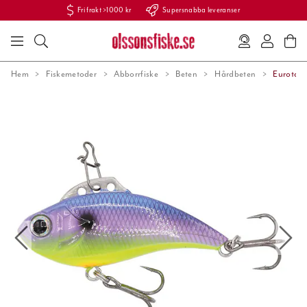
Fri frakt >1000 kr
Supersnabba leveranser
Hem
Fiskemetoder
Abborrfiske
Beten
Hårdbeten
Eurotackl