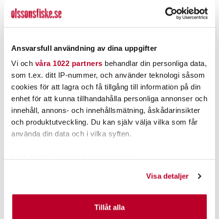
Tillfälligt slut
Ansvarsfull användning av dina uppgifter
PRODUKTBESKRIVNING
Vi och
våra 1022 partners
behandlar din personliga data,
som t.ex. ditt IP-nummer, och använder teknologi såsom
cookies för att lagra och få tillgång till information på din
enhet för att kunna tillhandahålla personliga annonser och
innehåll, annons- och innehållsmätning, åskådarinsikter
POPULÄRT JUST NU
och produktutveckling. Du kan själv välja vilka som får
använda din data och i vilka syften.
Med din tillåtelse skulle vi även vilja:
Samla in information om din geografiska plats som
Visa detaljer
kan ha en noggrannhet på upp till flera meter
Identifiera din enhet genom att aktivt skanna den för
specifika kännetecken (fingeravtryck)
Tillåt alla