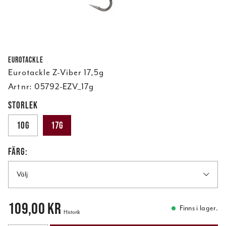
Eurotackle
Eurotackle Z-Viber 17,5g
Art nr:
05792-EZV_17g
STORLEK
10g
17g
FÄRG:
Välj
Pris
:
109,00 kr
109,00 kr
Finns i lager.
Historik