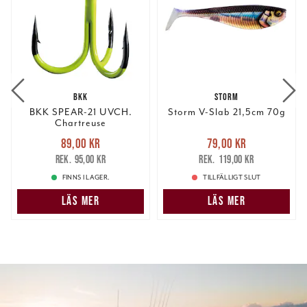
BKK
STORM
BKK SPEAR-21 UVCH.
Storm V-Slab 21,5cm 70g
Chartreuse
Nuvarande pris
:
Nuvarande pris
:
89,00 kr
79,00 kr
89,00 kr
Tidigare pris
:
79,00 kr
Tidigare pris
:
95,00 kr
119,00 kr
95,00 kr
119,00 kr
FINNS I LAGER.
TILLFÄLLIGT SLUT
LÄS MER
LÄS MER