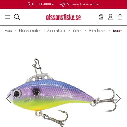
Fri frakt >1000 kr
Supersnabba leveranser
Hem
Fiskemetoder
Abborrfiske
Beten
Hårdbeten
Eurotackl