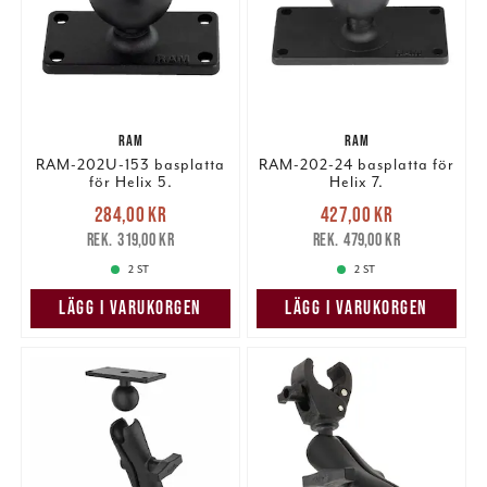
RAM
RAM
RAM-202U-153 basplatta
RAM-202-24 basplatta för
för Helix 5.
Helix 7.
Nuvarande pris
:
Nuvarande pris
:
284,00 kr
427,00 kr
284,00 kr
Tidigare pris
:
427,00 kr
Tidigare pris
:
319,00 kr
479,00 kr
319,00 kr
479,00 kr
2 ST
2 ST
LÄGG I VARUKORGEN
LÄGG I VARUKORGEN