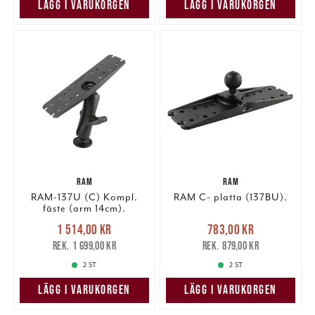
LÄGG I VARUKORGEN
LÄGG I VARUKORGEN
RAM
RAM
RAM-137U (C) Kompl.
RAM C- platta (137BU).
fäste (arm 14cm).
Nuvarande pris
:
Nuvarande pris
:
1 514,00 kr
783,00 kr
1 514,00 kr
Tidigare pris
:
783,00 kr
Tidigare pris
:
1 699,00 kr
879,00 kr
1 699,00 kr
879,00 kr
2 ST
2 ST
LÄGG I VARUKORGEN
LÄGG I VARUKORGEN