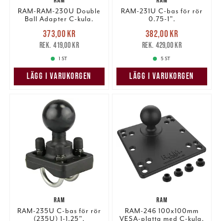
RAM
RAM
information som du har tillhandahållit eller som de har
RAM-RAM-230U Double
RAM-231U C-bas för rör
samlat in när du har använt deras tjänster.
Ball Adapter C-kula.
0.75-1".
Nuvarande pris
:
Nuvarande pris
:
373,00 kr
382,00 kr
373,00 kr
Tidigare pris
:
382,00 kr
Tidigare pris
:
419,00 kr
429,00 kr
419,00 kr
429,00 kr
1 ST
5 ST
LÄGG I VARUKORGEN
LÄGG I VARUKORGEN
RAM
RAM
RAM-235U C-bas för rör
RAM-246 100x100mm
(235U) 1-1,25".
VESA-platta med C-kula.