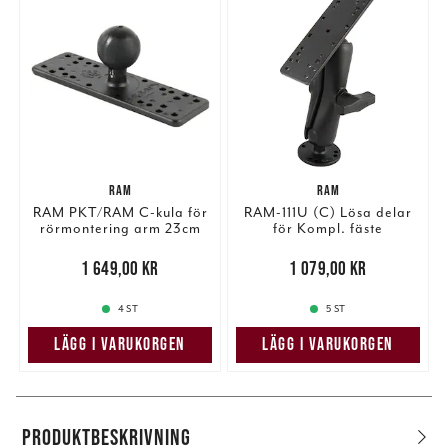
RAM
RAM
RAM PKT/RAM C-kula för
RAM-111U (C) Lösa delar
rörmontering arm 23cm
för Kompl. fäste
(arm14cm)
Pris
:
1 649,00 kr
1 649,00 kr
Pris
:
1 079,00 kr
1 079,00 kr
4 ST
5 ST
LÄGG I VARUKORGEN
LÄGG I VARUKORGEN
PRODUKTBESKRIVNING