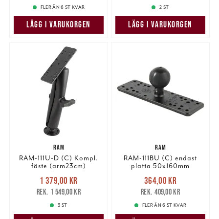
FLER ÄN 6 ST KVAR
2 ST
LÄGG I VARUKORGEN
LÄGG I VARUKORGEN
RAM
RAM
RAM-111U-D (C) Kompl.
RAM-111BU (C) endast
fäste (arm23cm)
platta 50x160mm
Nuvarande pris
:
Nuvarande pris
:
1 379,00 kr
364,00 kr
1 379,00 kr
Tidigare pris
:
364,00 kr
Tidigare pris
:
1 549,00 kr
409,00 kr
1 549,00 kr
409,00 kr
3 ST
FLER ÄN 6 ST KVAR