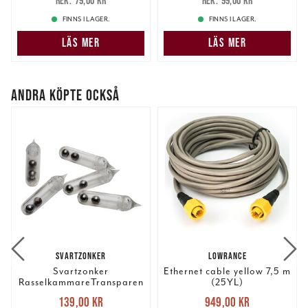
79,00 kr
99,00 kr
79,00 kr
99,00 kr
FINNS I LAGER.
FINNS I LAGER.
LÄS MER
LÄS MER
ANDRA KÖPTE OCKSÅ
SVARTZONKER
LOWRANCE
Svartzonker
Ethernet cable yellow 7,5 m
RasselkammareTransparen
(25YL)
t 25 pack.
Nuvarande pris
:
Nuvarande pris
:
139,00 kr
949,00 kr