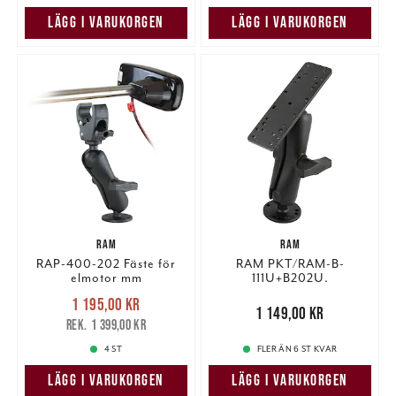
LÄGG I VARUKORGEN
LÄGG I VARUKORGEN
RAM
RAM
RAP-400-202 Fäste för
RAM PKT/RAM-B-
elmotor mm
111U+B202U.
Nuvarande pris
:
1 195,00 kr
1 195,00 kr
Tidigare pris
:
Pris
:
1 149,00 kr
1 149,00 kr
1 399,00 kr
1 399,00 kr
4 ST
FLER ÄN 6 ST KVAR
LÄGG I VARUKORGEN
LÄGG I VARUKORGEN