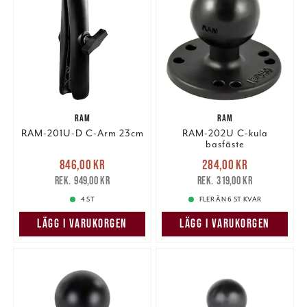
RAM
RAM
RAM-201U-D C-Arm 23cm
RAM-202U C-kula
basfäste
Nuvarande pris
:
Nuvarande pris
:
846,00 kr
284,00 kr
846,00 kr
Tidigare pris
:
284,00 kr
Tidigare pris
:
949,00 kr
319,00 kr
949,00 kr
319,00 kr
4 ST
FLER ÄN 6 ST KVAR
LÄGG I VARUKORGEN
LÄGG I VARUKORGEN