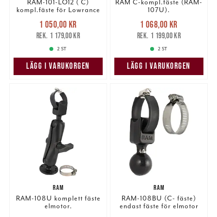
RAM-101-LO12 ( C)
RAM C-kompl.fäste (RAM-
kompl.fäste för Lowrance
107U).
Nuvarande pris
:
Nuvarande pris
:
1 050,00 kr
1 068,00 kr
1 050,00 kr
Tidigare pris
:
1 068,00 kr
Tidigare pris
:
1 179,00 kr
1 199,00 kr
1 179,00 kr
1 199,00 kr
2 ST
2 ST
LÄGG I VARUKORGEN
LÄGG I VARUKORGEN
RAM
RAM
RAM-108U komplett fäste
RAM-108BU (C- fäste)
elmotor.
endast fäste för elmotor
108BU.
Nuvarande pris
:
Nuvarande pris
: