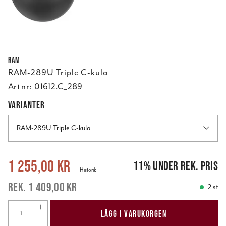
RAM
RAM-289U Triple C-kula
Art nr:
01612.C_289
VARIANTER
RAM-289U Triple C-kula
Nuvarande pris
:
1 255,00 kr
Tidigare pris
:
1 409,00 kr
1 255,00 kr
11
%
under rek. pris
Historik
1 409,00 kr
2 st
LÄGG I VARUKORGEN