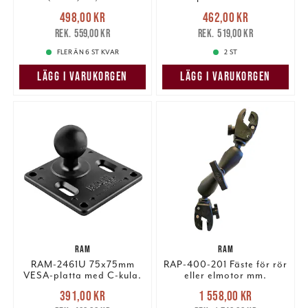
Nuvarande pris
:
Nuvarande pris
:
498,00 kr
462,00 kr
498,00 kr
Tidigare pris
:
462,00 kr
Tidigare pris
:
559,00 kr
519,00 kr
559,00 kr
519,00 kr
FLER ÄN 6 ST KVAR
2 ST
LÄGG I VARUKORGEN
LÄGG I VARUKORGEN
RAM
RAM
RAM-2461U 75x75mm
RAP-400-201 Fäste för rör
VESA-platta med C-kula.
eller elmotor mm.
Nuvarande pris
:
Nuvarande pris
:
391,00 kr
1 558,00 kr
391,00 kr
Tidigare pris
:
1 558,00 kr
Tidigare pris
: