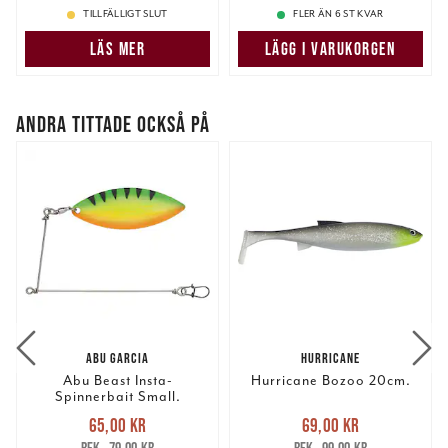
TILLFÄLLIGT SLUT
FLER ÄN 6 ST KVAR
LÄS MER
LÄGG I VARUKORGEN
ANDRA TITTADE OCKSÅ PÅ
ABU GARCIA
HURRICANE
Abu Beast Insta-
Hurricane Bozoo 20cm.
Spinnerbait Small.
Nuvarande pris
:
Nuvarande pris
:
65,00 kr
69,00 kr
65,00 kr
Tidigare pris
:
69,00 kr
Tidigare pris
: