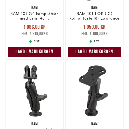
RAM
RAM
RAM-101-G4 kompl.fäste
RAM-101-LO11 ( C)
med arm 14cm.
kompl.fäste för Lowrance
Nuvarande pris
:
Nuvarande pris
:
1 086,00 kr
1 059,00 kr
1 086,00 kr
Tidigare pris
:
1 059,00 kr
Tidigare pris
:
1 219,00 kr
1 189,00 kr
1 219,00 kr
1 189,00 kr
3 ST
1 ST
LÄGG I VARUKORGEN
LÄGG I VARUKORGEN
RAM
RAM