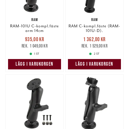
RAM
RAM
RAM-101U C-kompl.fäste
RAM C-kompl.fäste (RAM-
arm 14cm
101U-D).
Nuvarande pris
:
Nuvarande pris
:
935,00 kr
1 362,00 kr
935,00 kr
Tidigare pris
:
1 362,00 kr
Tidigare pris
:
1 049,00 kr
1 529,00 kr
1 049,00 kr
1 529,00 kr
1 ST
2 ST
LÄGG I VARUKORGEN
LÄGG I VARUKORGEN