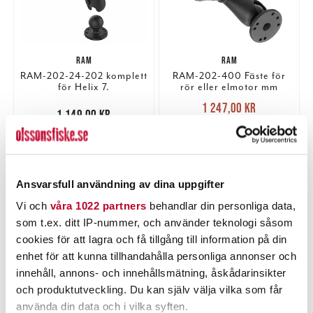
RAM
RAM
RAM-202-24-202 komplett
RAM-202-400 Fäste för
för Helix 7.
rör eller elmotor mm
Nuvarande pris
:
1 247,00 kr
Pris
:
1 149,00 kr
1 149,00 kr
1 247,00 kr
Tidigare pris
:
1 399,00 kr
1 399,00 kr
2 ST
2 ST
LÄGG I VARUKORGEN
LÄGG I VARUKORGEN
Ansvarsfull användning av dina uppgifter
Vi och
våra 1022 partners
behandlar din personliga data,
som t.ex. ditt IP-nummer, och använder teknologi såsom
cookies för att lagra och få tillgång till information på din
enhet för att kunna tillhandahålla personliga annonser och
innehåll, annons- och innehållsmätning, åskådarinsikter
och produktutveckling. Du kan själv välja vilka som får
använda din data och i vilka syften.