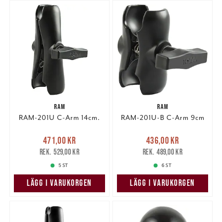
RAM
RAM
RAM-201U C-Arm 14cm.
RAM-201U-B C-Arm 9cm
Nuvarande pris
:
Nuvarande pris
:
471,00 kr
436,00 kr
471,00 kr
Tidigare pris
:
436,00 kr
Tidigare pris
:
529,00 kr
489,00 kr
529,00 kr
489,00 kr
5 ST
6 ST
LÄGG I VARUKORGEN
LÄGG I VARUKORGEN