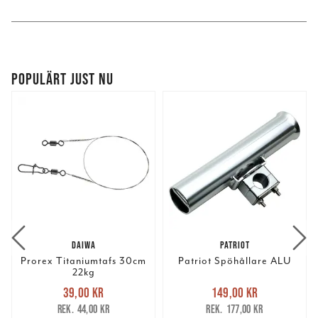
POPULÄRT JUST NU
DAIWA
PATRIOT
Prorex Titaniumtafs 30cm
Patriot Spöhållare ALU
22kg
Nuvarande pris
:
Nuvarande pris
:
39,00 kr
149,00 kr
39,00 kr
Tidigare pris
:
149,00 kr
Tidigare pris
:
44,00 kr
177,00 kr
44,00 kr
177,00 kr