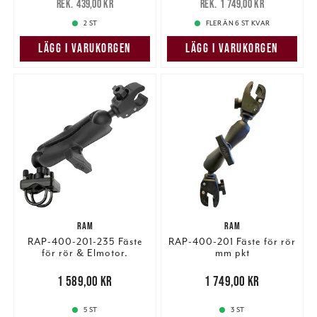
439,00 kr
1 749,00 kr
439,00 kr
1 749,00 kr
2 ST
FLER ÄN 6 ST KVAR
LÄGG I VARUKORGEN
LÄGG I VARUKORGEN
RAM
RAM
RAP-400-201-235 Fäste
RAP-400-201 Fäste för rör
för rör & Elmotor.
mm pkt
Pris
:
1 589,00 kr
1 589,00 kr
Pris
:
1 749,00 kr
1 749,00 kr
5 ST
3 ST