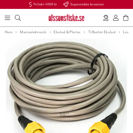
Fri frakt >1000 kr
Supersnabba leveranser
Hem
Marinelektronik
Ekolod & Plotter
Tillbehör Ekolod
Lowra