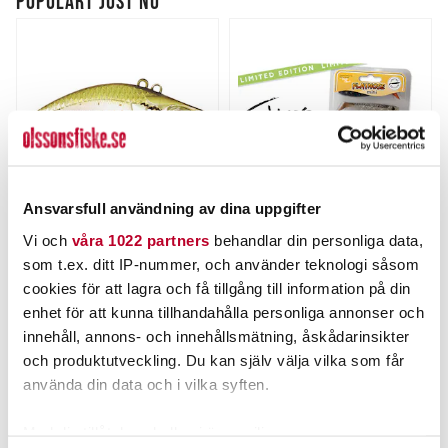
POPULÄRT JUST NU
Ansvarsfull användning av dina uppgifter
STRIKE PRO
FLATNOSE
Vi och
våra 1022 partners
behandlar din personliga data,
Strike Pro Flap Jack 6,5cm
Flatnose Mini 9cm, 7gr,
som t.ex. ditt IP-nummer, och använder teknologi såsom
14g
Tobias Search Pack 5-pack
cookies för att lagra och få tillgång till information på din
Nuvarande pris
:
99,00 kr
99,00 kr
Tidigare pris
:
Pris
:
99,00 kr
99,00 kr
enhet för att kunna tillhandahålla personliga annonser och
119,00 kr
119,00 kr
innehåll, annons- och innehållsmätning, åskådarinsikter
FINNS I LAGER.
TILLFÄLLIGT SLUT
och produktutveckling. Du kan själv välja vilka som får
använda din data och i vilka syften.
LÄS MER
LÄS MER
Med din tillåtelse skulle vi även vilja: