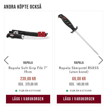
ANDRA KÖPTE OCKSÅ
RAPALA
RAPALA
Rapala Soft Grip Filé 7"
Rapala Skärpstål RS8SS
19cm
(utan band)
Nuvarande pris
:
Nuvarande pris
:
239,00 kr
69,00 kr
239,00 kr
Tidigare pris
:
69,00 kr
Tidigare pris
:
379,00 kr
149,00 kr
379,00 kr
149,00 kr
FLER ÄN 6 ST KVAR
FLER ÄN 6 ST KVAR
LÄGG I VARUKORGEN
LÄGG I VARUKORGEN