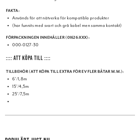
FAKTA:
Används för att nätverka för kompatibla produkter
(har funnits med svart och grå kabel men samma kontakt)
FÖRPACKNINGEN INNEHÅLLER (01626-XXX):
000-0127-30
:::: ATT KÖPA TILL ::::
TILLBEHÖR (ATT KÖPA TILL EXTRA FÖR EV FLER BÅTAR M.M.):
6'/1,8m
15'/4,5m
25'/7,5m