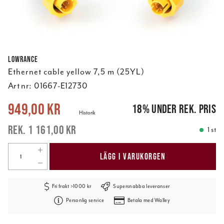
Lowrance
Ethernet cable yellow 7,5 m (25YL)
Art nr:
01667-E12730
Nuvarande pris
:
949,00 kr
Tidigare pris
:
1 161,00 kr
949,00 kr
18
%
under rek. pris
Historik
1 161,00 kr
1 st
LÄGG I VARUKORGEN
Fri frakt >1000 kr
Supersnabba leveranser
Personlig service
Betala med Walley