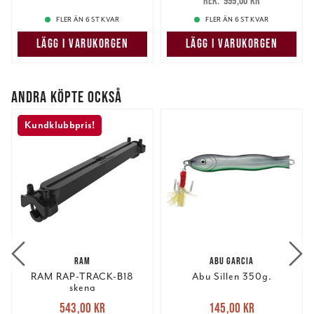
999,00 kr
999,00 kr
FLER ÄN 6 ST KVAR
FLER ÄN 6 ST KVAR
LÄGG I VARUKORGEN
LÄGG I VARUKORGEN
ANDRA KÖPTE OCKSÅ
Kundklubbpris!
RAM
ABU GARCIA
RAM RAP-TRACK-B18
Abu Sillen 350g.
skena
Nuvarande pris
:
Nuvarande pris
:
543,00 kr
145,00 kr