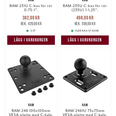
RAM
RAM
information som du har tillhandahållit eller som de har
RAM-231U C-bas för rör
RAM-235U C-bas för rör
samlat in när du har använt deras tjänster.
0.75-1".
(235U) 1-1,25".
Nuvarande pris
:
Nuvarande pris
:
382,00 kr
498,00 kr
382,00 kr
Tidigare pris
:
498,00 kr
Tidigare pris
:
429,00 kr
559,00 kr
429,00 kr
559,00 kr
5 ST
FLER ÄN 6 ST KVAR
LÄGG I VARUKORGEN
LÄGG I VARUKORGEN
RAM
RAM
RAM-246 100x100mm
RAM-2461U 75x75mm
VESA-platta med C-kula.
VESA-platta med C-kula.