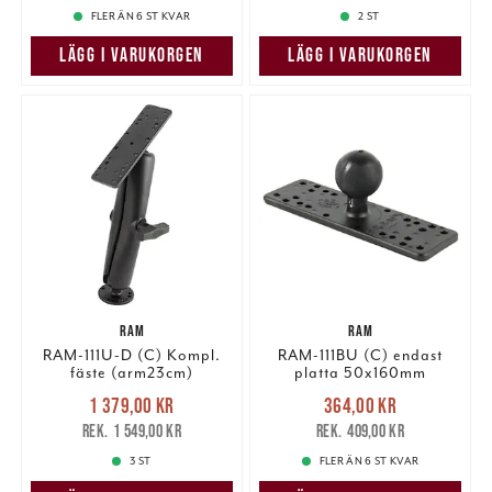
FLER ÄN 6 ST KVAR
2 ST
LÄGG I VARUKORGEN
LÄGG I VARUKORGEN
RAM
RAM
RAM-111U-D (C) Kompl.
RAM-111BU (C) endast
fäste (arm23cm)
platta 50x160mm
Nuvarande pris
:
Nuvarande pris
:
1 379,00 kr
364,00 kr
1 379,00 kr
Tidigare pris
:
364,00 kr
Tidigare pris
:
1 549,00 kr
409,00 kr
1 549,00 kr
409,00 kr
3 ST
FLER ÄN 6 ST KVAR