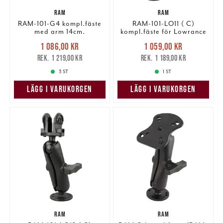
RAM
RAM
RAM-101-G4 kompl.fäste
RAM-101-LO11 ( C)
med arm 14cm.
kompl.fäste för Lowrance
Nuvarande pris
:
Nuvarande pris
:
1 086,00 kr
1 059,00 kr
1 086,00 kr
Tidigare pris
:
1 059,00 kr
Tidigare pris
:
1 219,00 kr
1 189,00 kr
1 219,00 kr
1 189,00 kr
3 ST
1 ST
LÄGG I VARUKORGEN
LÄGG I VARUKORGEN
RAM
RAM