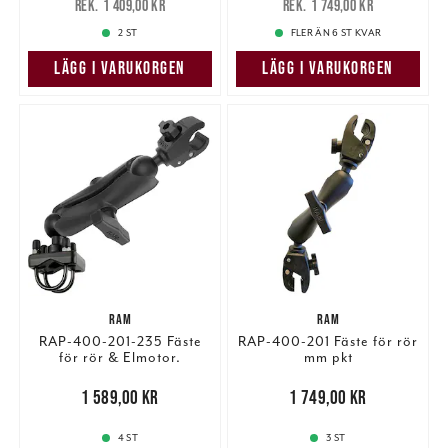
1 409,00 kr
1 749,00 kr
1 409,00 kr
1 749,00 kr
2 ST
FLER ÄN 6 ST KVAR
LÄGG I VARUKORGEN
LÄGG I VARUKORGEN
RAM
RAM
RAP-400-201-235 Fäste
RAP-400-201 Fäste för rör
för rör & Elmotor.
mm pkt
Pris
:
1 589,00 kr
1 589,00 kr
Pris
:
1 749,00 kr
1 749,00 kr
4 ST
3 ST