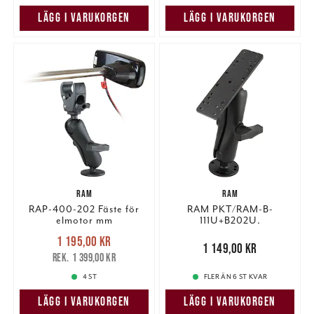
LÄGG I VARUKORGEN
LÄGG I VARUKORGEN
RAM
RAM
RAP-400-202 Fäste för
RAM PKT/RAM-B-
elmotor mm
111U+B202U.
Nuvarande pris
:
1 195,00 kr
1 195,00 kr
Tidigare pris
:
Pris
:
1 149,00 kr
1 149,00 kr
1 399,00 kr
1 399,00 kr
4 ST
FLER ÄN 6 ST KVAR
LÄGG I VARUKORGEN
LÄGG I VARUKORGEN