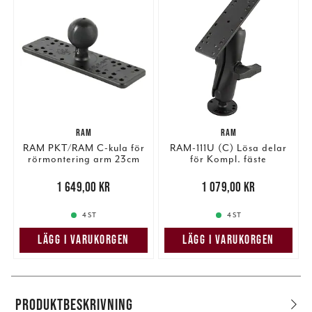
RAM
RAM
RAM PKT/RAM C-kula för
RAM-111U (C) Lösa delar
rörmontering arm 23cm
för Kompl. fäste
(arm14cm)
Pris
:
1 649,00 kr
1 649,00 kr
Pris
:
1 079,00 kr
1 079,00 kr
4 ST
4 ST
LÄGG I VARUKORGEN
LÄGG I VARUKORGEN
PRODUKTBESKRIVNING