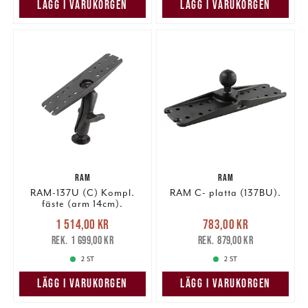
LÄGG I VARUKORGEN
LÄGG I VARUKORGEN
RAM
RAM
RAM-137U (C) Kompl.
RAM C- platta (137BU).
fäste (arm 14cm).
Nuvarande pris
:
Nuvarande pris
:
1 514,00 kr
783,00 kr
1 514,00 kr
Tidigare pris
:
783,00 kr
Tidigare pris
:
1 699,00 kr
879,00 kr
1 699,00 kr
879,00 kr
2 ST
2 ST
LÄGG I VARUKORGEN
LÄGG I VARUKORGEN