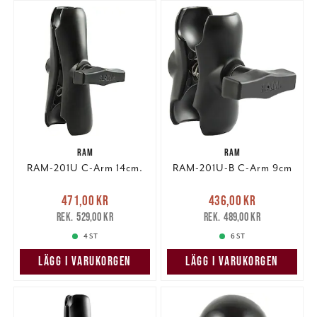
RAM
RAM
RAM-201U C-Arm 14cm.
RAM-201U-B C-Arm 9cm
Nuvarande pris
:
Nuvarande pris
:
471,00 kr
436,00 kr
471,00 kr
Tidigare pris
:
436,00 kr
Tidigare pris
:
529,00 kr
489,00 kr
529,00 kr
489,00 kr
4 ST
6 ST
LÄGG I VARUKORGEN
LÄGG I VARUKORGEN