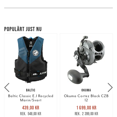
POPULÄRT JUST NU
BALTIC
OKUMA
Baltic Classic E.I Recycled
Okuma Cortez Black CZB
Marin/Svart
12
Nuvarande pris
:
Nuvarande pris
:
439,00 kr
1 699,00 kr
439,00 kr
Tidigare pris
:
1 699,00 kr
Tidigare pris
:
548,00 kr
2 399,00 kr
548,00 kr
2 399,00 kr