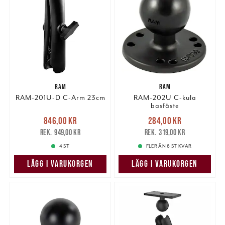
RAM
RAM
RAM-201U-D C-Arm 23cm
RAM-202U C-kula
basfäste
Nuvarande pris
:
Nuvarande pris
:
846,00 kr
284,00 kr
846,00 kr
Tidigare pris
:
284,00 kr
Tidigare pris
:
949,00 kr
319,00 kr
949,00 kr
319,00 kr
4 ST
FLER ÄN 6 ST KVAR
LÄGG I VARUKORGEN
LÄGG I VARUKORGEN