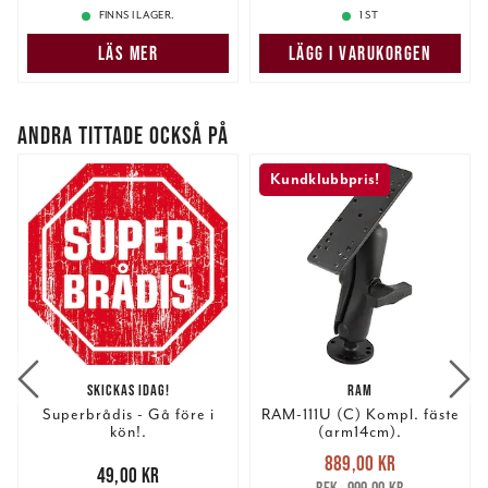
FINNS I LAGER.
1 ST
LÄS MER
LÄGG I VARUKORGEN
ANDRA TITTADE OCKSÅ PÅ
Kundklubbpris!
SKICKAS IDAG!
RAM
Superbrådis - Gå före i
RAM-111U (C) Kompl. fäste
kön!.
(arm14cm).
Nuvarande pris
:
889,00 kr
Pris
:
49,00 kr
49,00 kr
889,00 kr
Tidigare pris
: