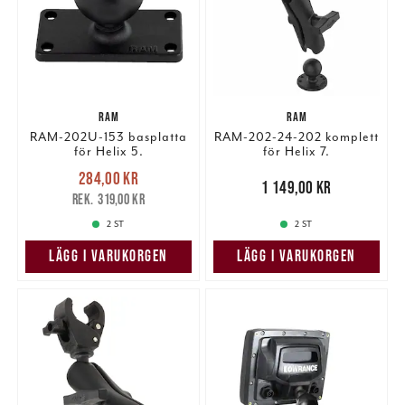
RAM
RAM
RAM-202U-153 basplatta
RAM-202-24-202 komplett
för Helix 5.
för Helix 7.
Nuvarande pris
:
284,00 kr
284,00 kr
Tidigare pris
:
Pris
:
1 149,00 kr
1 149,00 kr
319,00 kr
319,00 kr
2 ST
2 ST
LÄGG I VARUKORGEN
LÄGG I VARUKORGEN