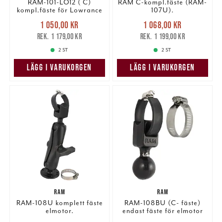
RAM-101-LO12 ( C)
RAM C-kompl.fäste (RAM-
kompl.fäste för Lowrance
107U).
Nuvarande pris
:
Nuvarande pris
:
1 050,00 kr
1 068,00 kr
1 050,00 kr
Tidigare pris
:
1 068,00 kr
Tidigare pris
:
1 179,00 kr
1 199,00 kr
1 179,00 kr
1 199,00 kr
2 ST
2 ST
LÄGG I VARUKORGEN
LÄGG I VARUKORGEN
RAM
RAM
RAM-108U komplett fäste
RAM-108BU (C- fäste)
elmotor.
endast fäste för elmotor
108BU.
Nuvarande pris
:
Nuvarande pris
: