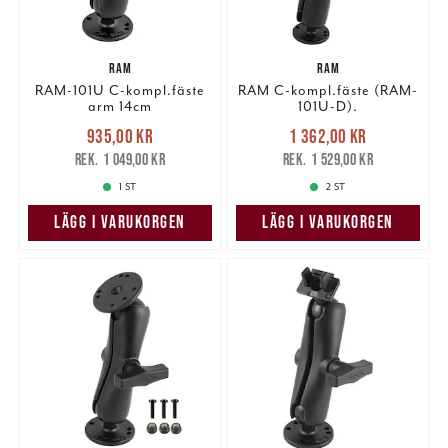
RAM
RAM
RAM-101U C-kompl.fäste
RAM C-kompl.fäste (RAM-
arm 14cm
101U-D).
Nuvarande pris
:
Nuvarande pris
:
935,00 kr
1 362,00 kr
935,00 kr
Tidigare pris
:
1 362,00 kr
Tidigare pris
:
1 049,00 kr
1 529,00 kr
1 049,00 kr
1 529,00 kr
1 ST
2 ST
LÄGG I VARUKORGEN
LÄGG I VARUKORGEN