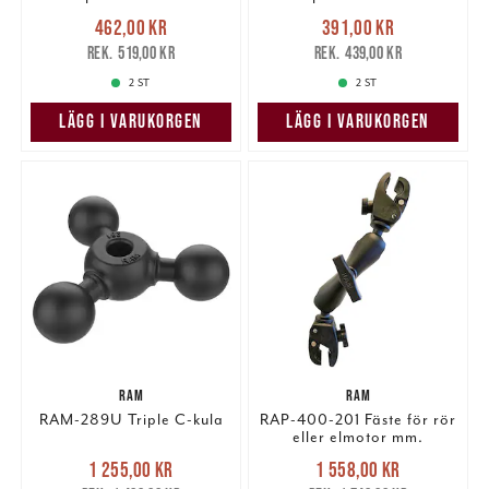
Nuvarande pris
:
Nuvarande pris
:
462,00 kr
391,00 kr
462,00 kr
Tidigare pris
:
391,00 kr
Tidigare pris
:
519,00 kr
439,00 kr
519,00 kr
439,00 kr
2 ST
2 ST
LÄGG I VARUKORGEN
LÄGG I VARUKORGEN
RAM
RAM
RAM-289U Triple C-kula
RAP-400-201 Fäste för rör
eller elmotor mm.
Nuvarande pris
:
Nuvarande pris
:
1 255,00 kr
1 558,00 kr
1 255,00 kr
Tidigare pris
:
1 558,00 kr
Tidigare pris
: