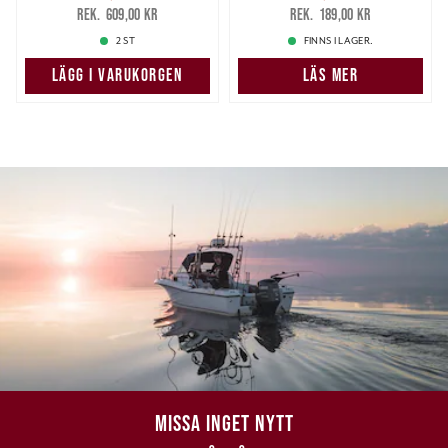
543,00 kr
Tidigare pris
:
145,00 kr
Tidigare pris
:
609,00 kr
189,00 kr
609,00 kr
189,00 kr
2 ST
FINNS I LAGER.
LÄGG I VARUKORGEN
LÄS MER
MISSA INGET NYTT