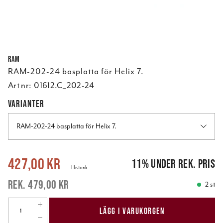
RAM
RAM-202-24 basplatta för Helix 7.
Art nr:
01612.C_202-24
VARIANTER
RAM-202-24 basplatta för Helix 7.
Nuvarande pris
:
427,00 kr
Tidigare pris
:
479,00 kr
427,00 kr
11
%
under rek. pris
Historik
479,00 kr
2 st
LÄGG I VARUKORGEN