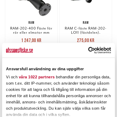
RAM
RAM
RAM-202-400 Fäste för
RAM C-fäste RAM-202-
rör eller elmotor mm
LO11 (fästdelen).
Nuvarande pris
:
Nuvarande pris
:
1 247,00 kr
275,00 kr
1 247,00 kr
Tidigare pris
:
275,00 kr
Tidigare pris
:
1 399,00 kr
309,00 kr
1 399,00 kr
309,00 kr
2 ST
1 ST
LÄGG I VARUKORGEN
LÄGG I VARUKORGEN
Ansvarsfull användning av dina uppgifter
Vi och
våra 1022 partners
behandlar din personliga data,
som t.ex. ditt IP-nummer, och använder teknologi såsom
cookies för att lagra och få tillgång till information på din
enhet för att kunna tillhandahålla personliga annonser och
innehåll, annons- och innehållsmätning, åskådarinsikter
och produktutveckling. Du kan själv välja vilka som får
använda din data och i vilka syften.