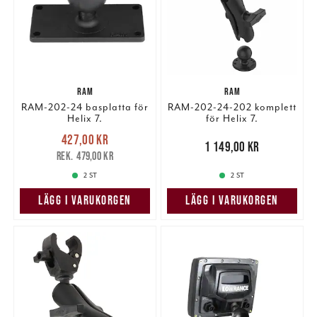
RAM
RAM
RAM-202-24 basplatta för
RAM-202-24-202 komplett
Helix 7.
för Helix 7.
Nuvarande pris
:
427,00 kr
427,00 kr
Tidigare pris
:
Pris
:
1 149,00 kr
1 149,00 kr
479,00 kr
479,00 kr
2 ST
2 ST
LÄGG I VARUKORGEN
LÄGG I VARUKORGEN