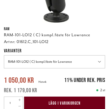
RAM
RAM-101-LO12 ( C) kompl.fäste för Lowrance
Art nr:
01612.C_101-LO12
VARIANTER
RAM-101-LO12 ( C) kompl.fäste för Lowrance
Nuvarande pris
:
1 050,00 kr
Tidigare pris
:
1 179,00 kr
1 050,00 kr
11
%
under rek. pris
Historik
1 179,00 kr
2 st
LÄGG I VARUKORGEN