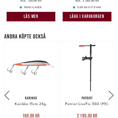
199,00 kr
2 383,00 kr
199,00 kr
2 383,00 kr
FINNS I LAGER.
FLER ÄN 6 ST KVAR
LÄS MER
LÄGG I VARUKORGEN
ANDRA KÖPTE OCKSÅ
KARIKKO
PATRIOT
Karikko 15cm 24g.
Patriot LiveFix 360 (#9).
Nuvarande pris
:
Nuvarande pris
:
169,00 kr
2 195,00 kr