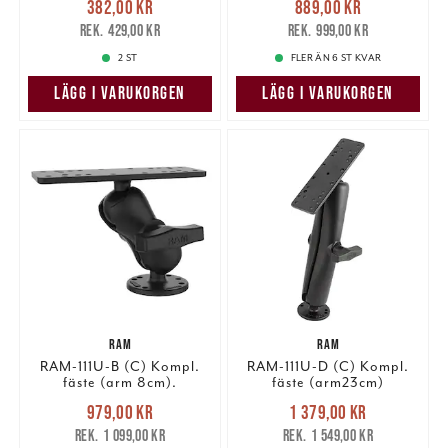
382,00 kr
889,00 kr
382,00 kr
Tidigare pris
:
889,00 kr
Tidigare pris
:
429,00 kr
999,00 kr
429,00 kr
999,00 kr
2 ST
FLER ÄN 6 ST KVAR
LÄGG I VARUKORGEN
LÄGG I VARUKORGEN
RAM
RAM
RAM-111U-B (C) Kompl.
RAM-111U-D (C) Kompl.
fäste (arm 8cm).
fäste (arm23cm)
Nuvarande pris
:
Nuvarande pris
:
979,00 kr
1 379,00 kr
979,00 kr
Tidigare pris
:
1 379,00 kr
Tidigare pris
:
1 099,00 kr
1 549,00 kr
1 099,00 kr
1 549,00 kr