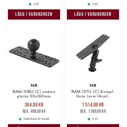
2 ST
3 ST
LÄGG I VARUKORGEN
LÄGG I VARUKORGEN
RAM
RAM
RAM-111BU (C) endast
RAM-137U (C) Kompl.
platta 50x160mm
fäste (arm 14cm).
Nuvarande pris
:
Nuvarande pris
:
364,00 kr
1 514,00 kr
364,00 kr
Tidigare pris
:
1 514,00 kr
Tidigare pris
:
409,00 kr
1 699,00 kr
409,00 kr
1 699,00 kr
FLER ÄN 6 ST KVAR
2 ST