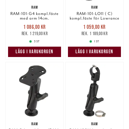
RAM
RAM
RAM-101-G4 kompl.fäste
RAM-101-LO11 ( C)
med arm 14cm.
kompl.fäste för Lowrance
Nuvarande pris
:
Nuvarande pris
:
1 086,00 kr
1 059,00 kr
1 086,00 kr
Tidigare pris
:
1 059,00 kr
Tidigare pris
:
1 219,00 kr
1 189,00 kr
1 219,00 kr
1 189,00 kr
3 ST
1 ST
LÄGG I VARUKORGEN
LÄGG I VARUKORGEN
RAM
RAM