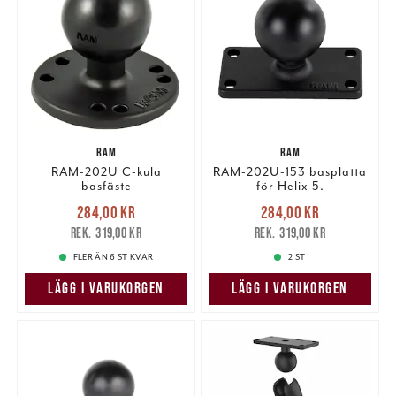
RAM
RAM
RAM-202U C-kula
RAM-202U-153 basplatta
basfäste
för Helix 5.
Nuvarande pris
:
Nuvarande pris
:
284,00 kr
284,00 kr
284,00 kr
Tidigare pris
:
284,00 kr
Tidigare pris
:
319,00 kr
319,00 kr
319,00 kr
319,00 kr
FLER ÄN 6 ST KVAR
2 ST
LÄGG I VARUKORGEN
LÄGG I VARUKORGEN