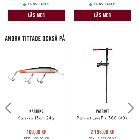
FINNS I LAGER.
FINNS I LAGER.
LÄS MER
LÄS MER
ANDRA TITTADE OCKSÅ PÅ
KARIKKO
PATRIOT
Karikko 15cm 24g.
Patriot LiveFix 360 (#9).
Nuvarande pris
:
Nuvarande pris
:
169,00 kr
2 195,00 kr
169,00 kr
Tidigare pris
:
2 195,00 kr
Tidigare pris
: