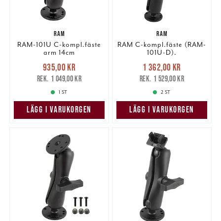
RAM
RAM
RAM-101U C-kompl.fäste
RAM C-kompl.fäste (RAM-
arm 14cm
101U-D).
Nuvarande pris
:
Nuvarande pris
:
935,00 kr
1 362,00 kr
935,00 kr
Tidigare pris
:
1 362,00 kr
Tidigare pris
:
1 049,00 kr
1 529,00 kr
1 049,00 kr
1 529,00 kr
1 ST
2 ST
LÄGG I VARUKORGEN
LÄGG I VARUKORGEN