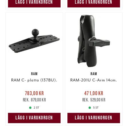
LÄGG I VARUKORGEN
LÄGG I VARUKORGEN
RAM
RAM
RAM C- platta (137BU).
RAM-201U C-Arm 14cm.
Nuvarande pris
:
Nuvarande pris
:
783,00 kr
471,00 kr
783,00 kr
Tidigare pris
:
471,00 kr
Tidigare pris
:
879,00 kr
529,00 kr
879,00 kr
529,00 kr
2 ST
5 ST
LÄGG I VARUKORGEN
LÄGG I VARUKORGEN