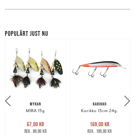
POPULÄRT JUST NU
MYRAN
KARIKKO
MIRA 15g
Karikko 15cm 24g.
Nuvarande pris
:
Nuvarande pris
:
67,00 kr
169,00 kr
67,00 kr
Tidigare pris
:
169,00 kr
Tidigare pris
:
89,00 kr
199,00 kr
89,00 kr
199,00 kr