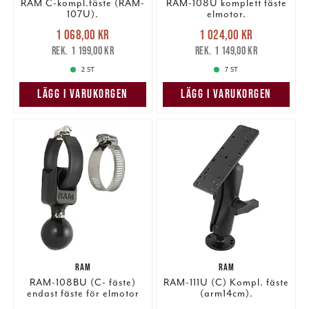
RAM C-kompl.fäste (RAM-
RAM-108U komplett fäste
107U).
elmotor.
Nuvarande pris
:
Nuvarande pris
:
1 068,00 kr
1 024,00 kr
1 068,00 kr
Tidigare pris
:
1 024,00 kr
Tidigare pris
:
1 199,00 kr
1 149,00 kr
1 199,00 kr
1 149,00 kr
2 ST
7 ST
LÄGG I VARUKORGEN
LÄGG I VARUKORGEN
RAM
RAM
RAM-108BU (C- fäste)
RAM-111U (C) Kompl. fäste
endast fäste för elmotor
(arm14cm).
108BU.
Nuvarande pris
:
Nuvarande pris
: