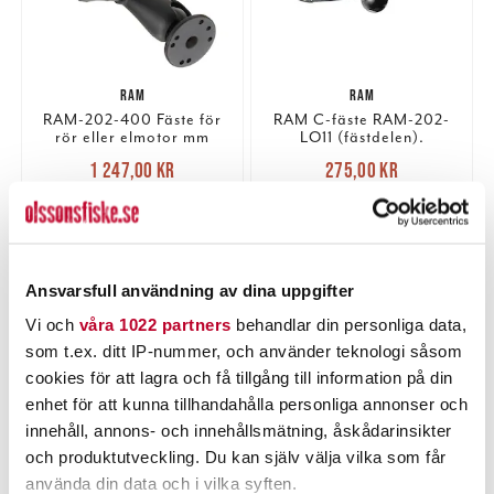
RAM
RAM
RAM-202-400 Fäste för
RAM C-fäste RAM-202-
rör eller elmotor mm
LO11 (fästdelen).
Nuvarande pris
:
Nuvarande pris
:
1 247,00 kr
275,00 kr
1 247,00 kr
Tidigare pris
:
275,00 kr
Tidigare pris
:
1 399,00 kr
309,00 kr
1 399,00 kr
309,00 kr
2 ST
1 ST
LÄGG I VARUKORGEN
LÄGG I VARUKORGEN
Ansvarsfull användning av dina uppgifter
Vi och
våra 1022 partners
behandlar din personliga data,
som t.ex. ditt IP-nummer, och använder teknologi såsom
cookies för att lagra och få tillgång till information på din
enhet för att kunna tillhandahålla personliga annonser och
innehåll, annons- och innehållsmätning, åskådarinsikter
och produktutveckling. Du kan själv välja vilka som får
använda din data och i vilka syften.