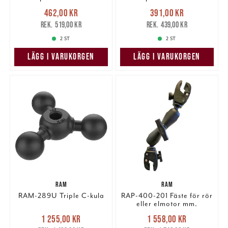
Nuvarande pris
:
Nuvarande pris
:
462,00 kr
391,00 kr
462,00 kr
Tidigare pris
:
391,00 kr
Tidigare pris
:
519,00 kr
439,00 kr
519,00 kr
439,00 kr
2 ST
2 ST
LÄGG I VARUKORGEN
LÄGG I VARUKORGEN
RAM
RAM
RAM-289U Triple C-kula
RAP-400-201 Fäste för rör
eller elmotor mm.
Nuvarande pris
:
Nuvarande pris
:
1 255,00 kr
1 558,00 kr
1 255,00 kr
Tidigare pris
:
1 558,00 kr
Tidigare pris
: