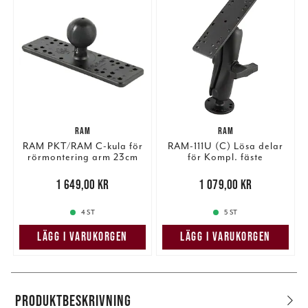
RAM
RAM
RAM PKT/RAM C-kula för
RAM-111U (C) Lösa delar
rörmontering arm 23cm
för Kompl. fäste
(arm14cm)
Pris
:
1 649,00 kr
1 649,00 kr
Pris
:
1 079,00 kr
1 079,00 kr
4 ST
5 ST
LÄGG I VARUKORGEN
LÄGG I VARUKORGEN
PRODUKTBESKRIVNING