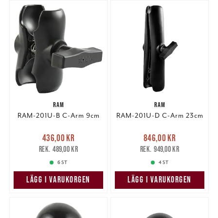
RAM
RAM
RAM-201U-B C-Arm 9cm
RAM-201U-D C-Arm 23cm
Nuvarande pris
:
Nuvarande pris
:
436,00 kr
846,00 kr
436,00 kr
Tidigare pris
:
846,00 kr
Tidigare pris
:
489,00 kr
949,00 kr
489,00 kr
949,00 kr
6 ST
4 ST
LÄGG I VARUKORGEN
LÄGG I VARUKORGEN