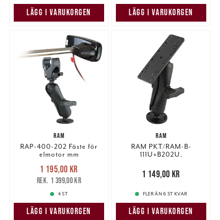
LÄGG I VARUKORGEN
LÄGG I VARUKORGEN
RAM
RAM
RAP-400-202 Fäste för
RAM PKT/RAM-B-
elmotor mm
111U+B202U.
Nuvarande pris
:
1 195,00 kr
1 195,00 kr
Tidigare pris
:
Pris
:
1 149,00 kr
1 149,00 kr
1 399,00 kr
1 399,00 kr
4 ST
FLER ÄN 6 ST KVAR
LÄGG I VARUKORGEN
LÄGG I VARUKORGEN