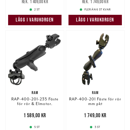
1 409,00 kr
1 749,00 kr
1 409,00 kr
1 749,00 kr
2 ST
FLER ÄN 6 ST KVAR
LÄGG I VARUKORGEN
LÄGG I VARUKORGEN
RAM
RAM
RAP-400-201-235 Fäste
RAP-400-201 Fäste för rör
för rör & Elmotor.
mm pkt
Pris
:
1 589,00 kr
1 589,00 kr
Pris
:
1 749,00 kr
1 749,00 kr
5 ST
3 ST