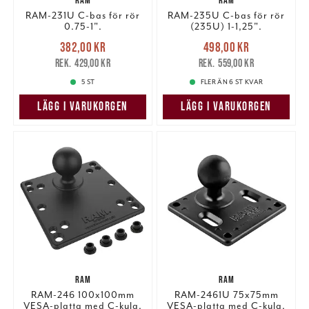
RAM
RAM
information som du har tillhandahållit eller som de har
RAM-231U C-bas för rör
RAM-235U C-bas för rör
samlat in när du har använt deras tjänster.
0.75-1".
(235U) 1-1,25".
Nuvarande pris
:
Nuvarande pris
:
382,00 kr
498,00 kr
382,00 kr
Tidigare pris
:
498,00 kr
Tidigare pris
:
429,00 kr
559,00 kr
429,00 kr
559,00 kr
5 ST
FLER ÄN 6 ST KVAR
LÄGG I VARUKORGEN
LÄGG I VARUKORGEN
RAM
RAM
RAM-246 100x100mm
RAM-2461U 75x75mm
VESA-platta med C-kula.
VESA-platta med C-kula.