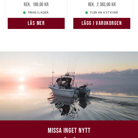
169,00 kr
Tidigare pris
:
2 195,00 kr
Tidigare pris
:
199,00 kr
2 383,00 kr
199,00 kr
2 383,00 kr
FINNS I LAGER.
FLER ÄN 6 ST KVAR
LÄS MER
LÄGG I VARUKORGEN
MISSA INGET NYTT