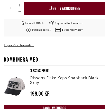
LÄGG I VARUKORGEN
Fri frakt >1000 kr
Supersnabba leveranser
Personlig service
Betala med Walley
Importörsinformation
KOMBINERA MED:
OLSSONS FISKE
Olssons Fiske Keps Snapback Black
Gray
199,00 kr
LÄGG I VARUKORG