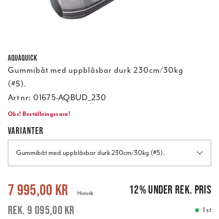
Aquaquick
Gummibåt med uppblåsbar durk 230cm/30kg
(#5).
Art nr:
01675-AQBUD_230
Obs! Beställningsvara!
VARIANTER
Gummibåt med uppblåsbar durk 230cm/30kg (#5).
Nuvarande pris
:
7 995,00 kr
Tidigare pris
:
9 095,00 kr
7 995,00 kr
12
%
under rek. pris
Historik
9 095,00 kr
1 st