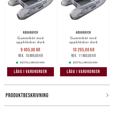
AQUAQUICK
AQUAQUICK
Gummibåt med
Gummibåt med
uppblåsbar durk
uppblåsbar durk
270cm/37kg (BV*) (#5).
300cm/40kg (BV*) (#5).
Nuvarande pris
:
Nuvarande pris
:
9 495,00 kr
10 295,00 kr
9 495,00 kr
Tidigare pris
:
10 295,00 kr
Tidigare pris
:
10 899,00 kr
11 960,00 kr
10 899,00 kr
11 960,00 kr
BESTÄLLNINGSVARA
BESTÄLLNINGSVARA
LÄGG I VARUKORGEN
LÄGG I VARUKORGEN
PRODUKTBESKRIVNING