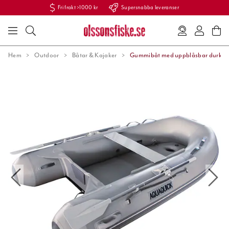
Fri frakt >1000 kr
Supersnabba leveranser
Hem
Outdoor
Båtar & Kajaker
Gummibåt med uppblåsbar durk 2