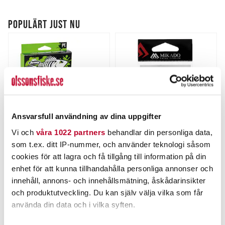
POPULÄRT JUST NU
Ansvarsfull användning av dina uppgifter
Vi och
våra 1022 partners
behandlar din personliga data,
BERKLEY
MIKADO
som t.ex. ditt IP-nummer, och använder teknologi såsom
Berkley Sick Braid HV
Mikado Fastlockhake med
cookies för att lagra och få tillgång till information på din
Yellow 150m
lekande 10st.
enhet för att kunna tillhandahålla personliga annonser och
Nuvarande pris
:
Nuvarande pris
:
249,00 kr
19,00 kr
249,00 kr
Tidigare pris
:
19,00 kr
Tidigare pris
:
innehåll, annons- och innehållsmätning, åskådarinsikter
339,00 kr
21,00 kr
339,00 kr
21,00 kr
och produktutveckling. Du kan själv välja vilka som får
FINNS I LAGER.
FINNS I LAGER.
använda din data och i vilka syften.
LÄS MER
LÄS MER