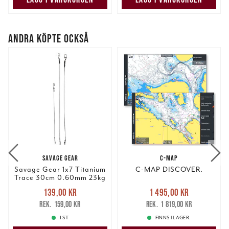
ANDRA KÖPTE OCKSÅ
SAVAGE GEAR
C-MAP
Savage Gear 1x7 Titanium
C-MAP DISCOVER.
Trace 30cm 0.60mm 23kg
2pcs
Nuvarande pris
:
Nuvarande pris
:
139,00 kr
1 495,00 kr
139,00 kr
Tidigare pris
:
1 495,00 kr
Tidigare pris
:
159,00 kr
1 819,00 kr
159,00 kr
1 819,00 kr
1 ST
FINNS I LAGER.