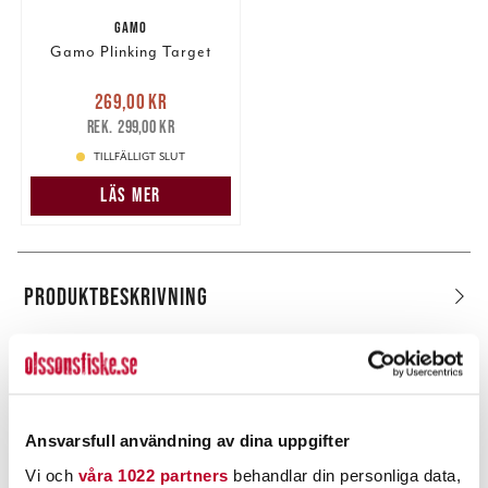
GAMO
Gamo Plinking Target
Nuvarande pris
:
269,00 kr
269,00 kr
Tidigare pris
:
299,00 kr
299,00 kr
TILLFÄLLIGT SLUT
LÄS MER
PRODUKTBESKRIVNING
POPULÄRT JUST NU
Ansvarsfull användning av dina uppgifter
Vi och
våra 1022 partners
behandlar din personliga data,