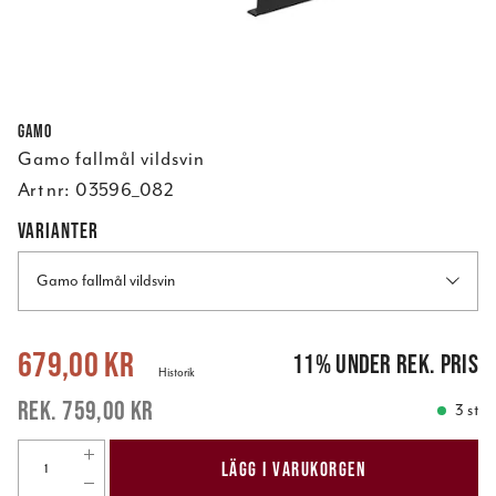
Gamo
Gamo fallmål vildsvin
Art nr:
03596_082
VARIANTER
Gamo fallmål vildsvin
Nuvarande pris
:
679,00 kr
Tidigare pris
:
759,00 kr
679,00 kr
11
%
under rek. pris
Historik
759,00 kr
3 st
LÄGG I VARUKORGEN