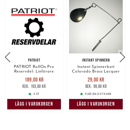
PATRIOT
INSTANT SPINNERB
PATRIOT RollOn Pro
Instant Spinnerbait
Reservdel: Linförare
Colorado Brass Lacquer
Nuvarande pris
:
Nuvarande pris
:
189,00 kr
29,00 kr
189,00 kr
Tidigare pris
:
29,00 kr
Tidigare pris
:
193,00 kr
99,00 kr
193,00 kr
99,00 kr
4 ST
FLER ÄN 6 ST KVAR
LÄGG I VARUKORGEN
LÄGG I VARUKORGEN