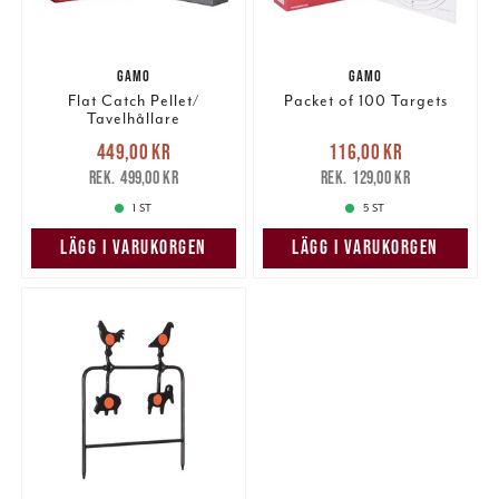
GAMO
GAMO
Flat Catch Pellet/
Packet of 100 Targets
Tavelhållare
Nuvarande pris
:
Nuvarande pris
:
449,00 kr
116,00 kr
449,00 kr
Tidigare pris
:
116,00 kr
Tidigare pris
:
499,00 kr
129,00 kr
499,00 kr
129,00 kr
1 ST
5 ST
LÄGG I VARUKORGEN
LÄGG I VARUKORGEN