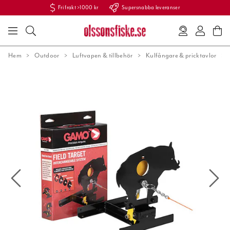
Fri frakt >1000 kr
Supersnabba leveranser
Hem
Outdoor
Luftvapen & tillbehör
Kulfångare & pricktavlor