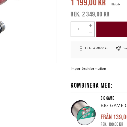
1 199,00 kr
Historik
2 349,00 kr
Fri frakt >1000 kr
Su
Importörsinformation
KOMBINERA MED:
BIG GAME
BIG GAME C
Från
139,0
Rek. 199,00 kr