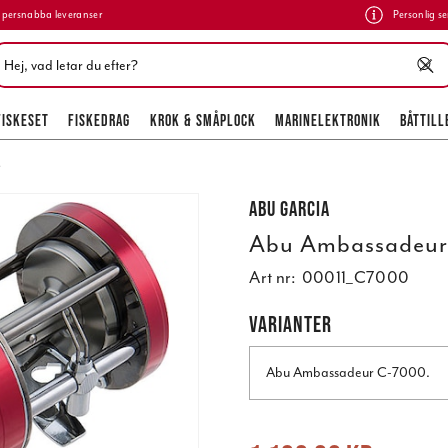
persnabba leveranser
Personlig se
FISKESET
FISKEDRAG
KROK & SMÅPLOCK
MARINELEKTRONIK
BÅTTILL
Abu Garcia
Abu Ambassadeur
Art nr:
00011_C7000
VARIANTER
Abu Ambassadeur C-7000.
Nuvarande pris
:
1 199,00 kr
Tidigare