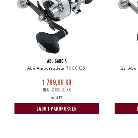
ABU GARCIA
Abu Ambassadeur 7000 C3.
2st Abu
Nuvarande pris
:
1 799,00 kr
1 799,00 kr
Tidigare pris
:
2 24
2 399,00 kr
2 399,00 kr
2 ST
LÄGG I VARUKORGEN