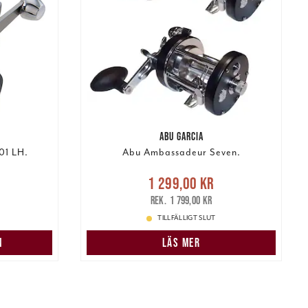
ABU GARCIA
01 LH.
Abu Ambassadeur Seven.
s
:
Nuvarande pris
:
1 299,00 kr
 pris
:
1 299,00 kr
Tidigare pris
:
1 799,00 kr
1 799,00 kr
TILLFÄLLIGT SLUT
N
LÄS MER