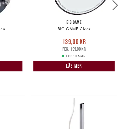
BIG GAME
en.
BIG GAME Clear
:
Nuvarande pris
:
139,00 kr
 pris
:
139,00 kr
Tidigare pris
:
199,00 kr
199,00 kr
FINNS I LAGER.
LÄS MER