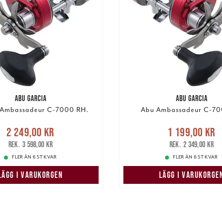
ABU GARCIA
ABU GARCIA
 Ambassadeur C-7000 RH.
Abu Ambassadeur C-70
Nuvarande pris
:
Nuvarande pri
2 249,00 kr
1 199,00 kr
9,00 kr
Tidigare pris
:
1 199,00 kr
Tidigare
3 598,00 kr
2 349,00 kr
3 598,00 kr
2 349,00 kr
FLER ÄN 6 ST KVAR
FLER ÄN 6 ST KVAR
LÄGG I VARUKORGEN
LÄGG I VARUKORGE