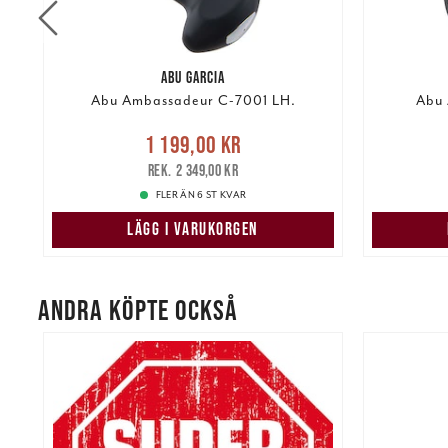
ABU GARCIA
Abu Ambassadeur C-7001 LH.
Abu
Nuvarande pris
:
1 199,00 kr
1 199,00 kr
Tidigare pris
:
1 79
2 349,00 kr
2 349,00 kr
FLER ÄN 6 ST KVAR
LÄGG I VARUKORGEN
ANDRA KÖPTE OCKSÅ