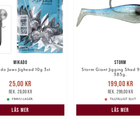
MIKADO
STORM
do Jaws Jighead 10g 3st
Storm Giant Jigging Shad 9
385g.
e pris
:
25,00 kr
Tidigare
Nuvarande pris
25,00 kr
199,00 kr
pris
:
28,00 kr
199,00 kr
Tidigare pris
:
28,00 kr
299,00 kr
FINNS I LAGER.
TILLFÄLLIGT SLUT
LÄS MER
LÄS MER