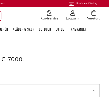
rvice
Betala med Walley
Kundservice
Logga in
Varukorg
BEHÖR
KLÄDER & SKOR
OUTDOOR
OUTLET
KAMPANJER
 C-7000.
 pris
:
2 349,00 kr