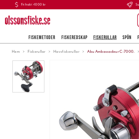
Fri frakt >1000 kr
Su
FISKEMETODER
FISKEREDSKAP
FISKERULLAR
SPÖN
Hem
Fiskerullar
Havsfiskerullar
Abu Ambassadeur C-7000.