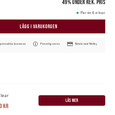
49
%
under rek. pris
Fler än 6 st kvar
LÄGG I VARUKORGEN
persnabba leveranser
Personlig service
Betala med Walley
lear
LÄS MER
0 kr