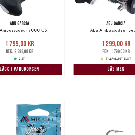
ABU GARCIA
ABU GARCIA
 Ambassadeur 7000 C3.
Abu Ambassadeur Sev
Nuvarande pris
:
Nuvarande pris
1 799,00 kr
1 299,00 kr
9,00 kr
Tidigare pris
:
1 299,00 kr
Tidigare
2 399,00 kr
1 799,00 kr
2 399,00 kr
1 799,00 kr
2 ST
TILLFÄLLIGT SLUT
LÄGG I VARUKORGEN
LÄS MER