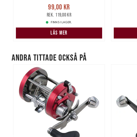
Nuvarande pris
:
99,00 kr
Tidigare
Nuvarand
99,00 kr
kr
pris
:
119,00 kr
119,00 kr
FINNS I LAGER.
LÄS MER
ANDRA TITTADE OCKSÅ PÅ