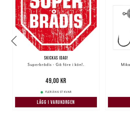
SKICKAS IDAG!
Superbrådis - Gå före i kön!.
Mika
re
Nuvarand
Pris
:
49,00 kr
49,00 kr
FLER ÄN 6 ST KVAR
LÄGG I VARUKORGEN