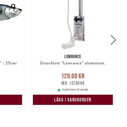
LOWRANCE
" / 23cm/
Givarfäste "Lowrance" aluminium.
:
Nuvarande pris
:
N
129,00 kr
299,00 kr
129,00 kr
Tidigare pris
:
137,00 kr
137,00 kr
FLER ÄN 6 ST KVAR
LÄGG I VARUKORGEN