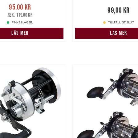
e pris
:
95,00 kr
Tidigare
95,00 kr
Pris
:
99,00 kr
99,00 kr
pris
:
119,00 kr
119,00 kr
FINNS I LAGER.
TILLFÄLLIGT SLUT
LÄS MER
LÄS MER