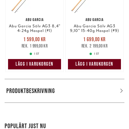
ABU GARCIA
ABU GARCIA
Abu Garcia Sölv AG3 8,4"
Abu Garcia Sölv AG3
4-24g Haspel (#1)
9,10" 15-40g Haspel (#9)
Nuvarande pris
:
Nuvarande pris
:
1 599,00 kr
1 699,00 kr
1 599,00 kr
Tidigare pris
:
1 699,00 kr
Tidigare pris
:
1 999,00 kr
2 199,00 kr
1 999,00 kr
2 199,00 kr
1 ST
1 ST
LÄGG I VARUKORGEN
LÄGG I VARUKORGEN
PRODUKTBESKRIVNING
POPULÄRT JUST NU