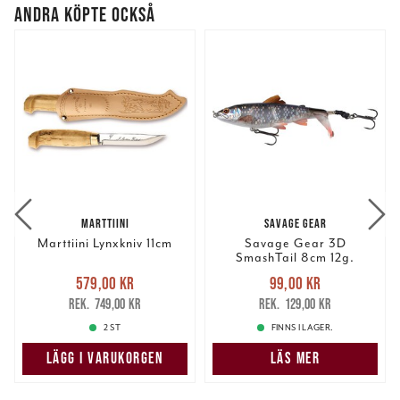
ANDRA KÖPTE OCKSÅ
MARTTIINI
SAVAGE GEAR
Marttiini Lynxkniv 11cm
Savage Gear 3D
SmashTail 8cm 12g.
Nuvarande pris
:
Nuvarande pris
:
579,00 kr
99,00 kr
579,00 kr
Tidigare pris
:
99,00 kr
Tidigare pris
:
749,00 kr
129,00 kr
749,00 kr
129,00 kr
2 ST
FINNS I LAGER.
LÄGG I VARUKORGEN
LÄS MER