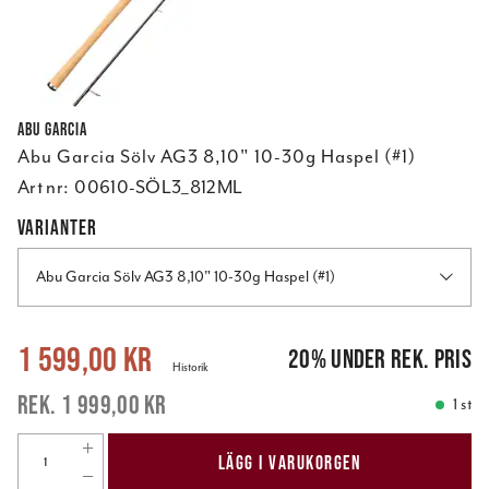
Abu Garcia
Abu Garcia Sölv AG3 8,10" 10-30g Haspel (#1)
Art nr:
00610-SÖL3_812ML
VARIANTER
Abu Garcia Sölv AG3 8,10" 10-30g Haspel (#1)
Nuvarande pris
:
1 599,00 kr
Tidigare pris
:
1 999,00 kr
1 599,00 kr
20
%
under rek. pris
Historik
1 999,00 kr
1 st
LÄGG I VARUKORGEN