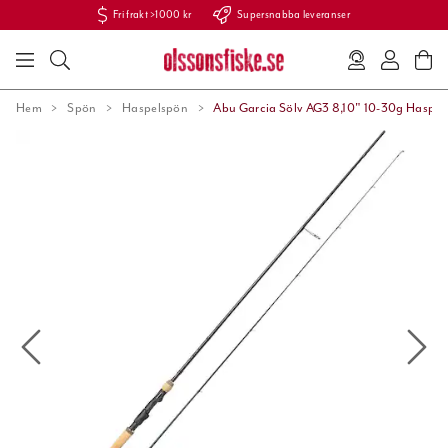
Fri frakt >1000 kr
Supersnabba leveranser
Hem
Spön
Haspelspön
Abu Garcia Sölv AG3 8,10" 10-30g Haspel 