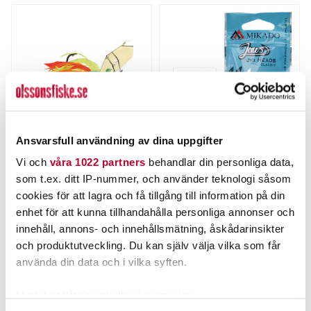
Ansvarsfull användning av dina uppgifter
THE PIG
MIKADO
Vi och
våra 1022 partners
behandlar din personliga data,
Pig Hula Tiny Chatterbait
Mikado Jaws Jighead 5g
som t.ex. ditt IP-nummer, och använder teknologi såsom
7g
3st
Nuvarande pris
:
cookies för att lagra och få tillgång till information på din
69,00 kr
69,00 kr
Tidigare pris
:
Pris
:
25,00 kr
25,00 kr
enhet för att kunna tillhandahålla personliga annonser och
89,00 kr
89,00 kr
innehåll, annons- och innehållsmätning, åskådarinsikter
FINNS I LAGER.
FINNS I LAGER.
och produktutveckling. Du kan själv välja vilka som får
LÄS MER
LÄS MER
använda din data och i vilka syften.
Med din tillåtelse skulle vi även vilja: