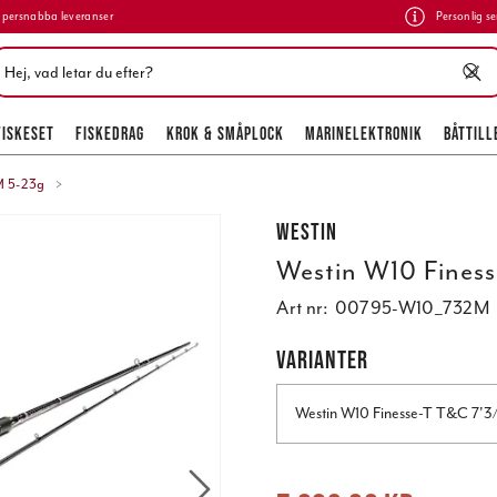
persnabba leveranser
Personlig se
FISKESET
FISKEDRAG
KROK & SMÅPLOCK
MARINELEKTRONIK
BÅTTILL
M 5-23g
Westin
Westin W10 Fines
Art nr:
00795-W10_732M
VARIANTER
Westin W10 Finesse-T T&C 7'
Nuvarande pris
:
7 889,00 kr
Tidigare