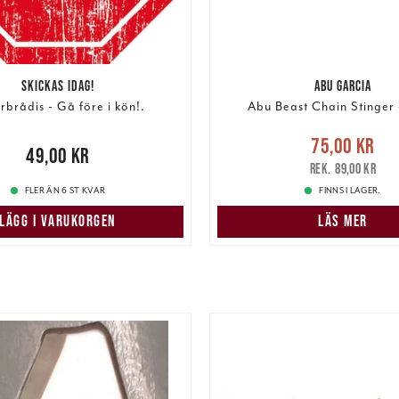
SKICKAS IDAG!
ABU GARCIA
rbrådis - Gå före i kön!.
Abu Beast Chain Stinger 
Nuvarande pris
:
75,00 k
75,00 kr
00 kr
49,00 kr
pris
:
89,00 kr
89,00 kr
FLER ÄN 6 ST KVAR
FINNS I LAGER.
LÄGG I VARUKORGEN
LÄS MER