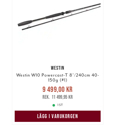
WESTIN
Westin W10 Powercast-T 8'/240cm 40-
150g (#1)
Nuvarande pris
:
9 499,00 kr
9 499,00 kr
Tidigare pris
:
11 499,95 kr
11 499,95 kr
1 ST
LÄGG I VARUKORGEN