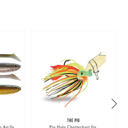
THE PIG
 4st/fp
Pig Hula Chatterbait 11g.