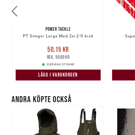
POWER TACKLE
PT Stinger Large Med 2st 2/0 krok
Supe
Nuvarande pris
:
50,15 kr
Tidigare
50,15 kr
Pris
:
49,
kr
pris
:
59,00 kr
59,00 kr
FLER ÄN 6 ST KVAR
LÄGG I VARUKORGEN
ANDRA KÖPTE OCKSÅ