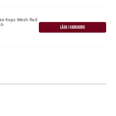
ske Keps Mesh Red
sh
LÄGG I VARUKORG