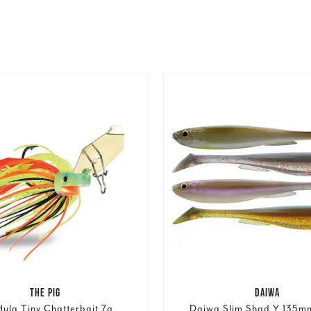
THE PIG
DAIWA
Hula Tiny Chatterbait 7g
Daiwa Slim Shad Y 135mm