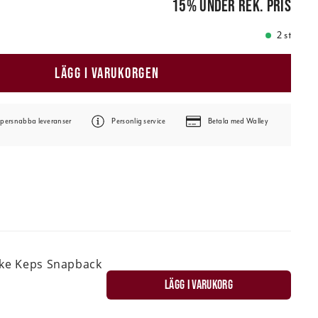
15
%
under rek. pris
2 st
LÄGG I VARUKORGEN
persnabba leveranser
Personlig service
Betala med Walley
ske Keps Snapback
LÄGG I VARUKORG