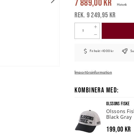
7 889,00 kr
Historik
9 249,95 kr
Fri frakt >1000 kr
Su
Importörsinformation
KOMBINERA MED:
OLSSONS FISKE
Olssons Fi
Black Gray
199,00 kr