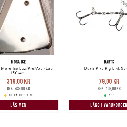
MORA ICE
DARTS
s Mora Ice Laz/Pro/Arct/Exp
Darts Pike Rig Link 9c
130mm.
Nuvarande pris
:
Nuvarande pris
:
79,00 k
319,00 kr
79,00 kr
r
Tidigare pris
:
439,00 kr
pris
:
109,00 k
439,00 kr
109,00 kr
TILLFÄLLIGT SLUT
3 ST
LÄS MER
LÄGG I VARUKORGE