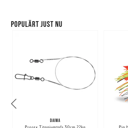
POPULÄRT JUST NU
DAIWA
Prorex Titaniumtafs 30cm 22kg
Pig 