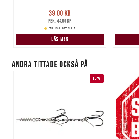
re
Nuvarande pris
:
39,00 kr
Tidigare
Nuvarand
39,00 kr
pris
:
44,00 kr
44,00 kr
TILLFÄLLIGT SLUT
LÄS MER
ANDRA TITTADE OCKSÅ PÅ
15%