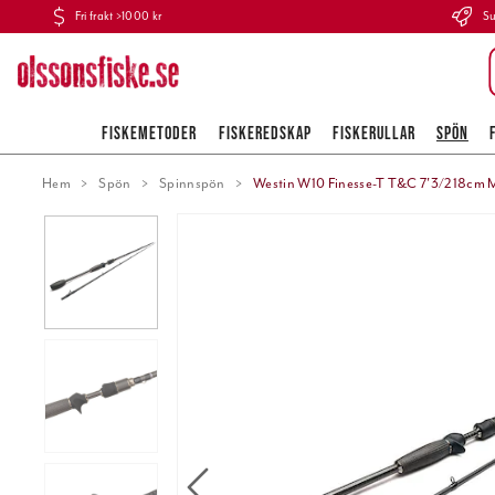
Fri frakt >1000 kr
Su
FISKEMETODER
FISKEREDSKAP
FISKERULLAR
SPÖN
Hem
Spön
Spinnspön
Westin W10 Finesse-T T&C 7'3/218cm 