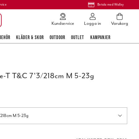
rvice
Betala med Walley
Kundservice
Logga in
Varukorg
BEHÖR
KLÄDER & SKOR
OUTDOOR
OUTLET
KAMPANJER
se-T T&C 7'3/218cm M 5-23g
3/218cm M 5-23g
 pris
:
9 249,95 kr