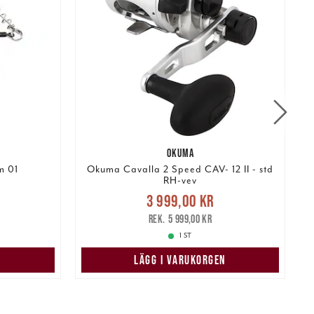
OKUMA
m 01
Okuma Cavalla 2 Speed CAV- 12 II - std
RH-vev
Nuvarande pris
:
r
Tidigare
3 999,00 kr
3 999,00 kr
Tidigare pris
:
r
5 999,00 kr
5 999,00 kr
1 ST
N
LÄGG I VARUKORGEN