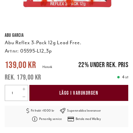
Abu Garcia
Abu Reflex 3-Pack 12g Lead Free.
Art nr:
05595-L12_3p
Nuvarande pris
:
139,00 kr
Tidigare pris
:
179,00 kr
139,00 kr
22
%
under rek. pris
Historik
179,00 kr
4 st
LÄGG I VARUKORGEN
Fri frakt >1000 kr
Supersnabba leveranser
Personlig service
Betala med Walley