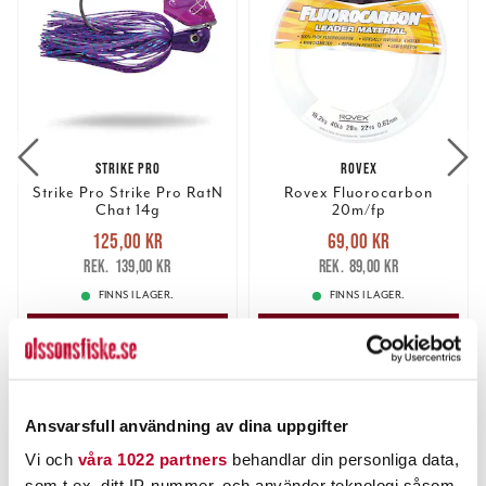
STRIKE PRO
ROVEX
Strike Pro Strike Pro RatN
Rovex Fluorocarbon
Chat 14g
20m/fp
Nuvarande pris
:
Nuvarande pris
:
125,00 kr
69,00 kr
125,00 kr
Tidigare pris
:
69,00 kr
Tidigare pris
:
139,00 kr
89,00 kr
139,00 kr
89,00 kr
FINNS I LAGER.
FINNS I LAGER.
LÄS MER
LÄS MER
ANDRA TITTADE OCKSÅ PÅ
Ansvarsfull användning av dina uppgifter
Vi och
våra 1022 partners
behandlar din personliga data,
som t.ex. ditt IP-nummer, och använder teknologi såsom