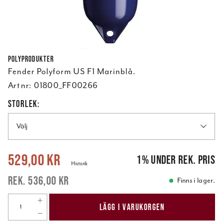
Polyprodukter
Fender Polyform US F1 Marinblå.
Art nr:
01800_FF00266
STORLEK:
Välj
Nuvarande pris
:
529,00 kr
Tidigare pris
:
536,00 kr
529,00 kr
1
%
under rek. pris
Historik
536,00 kr
Finns i lager.
LÄGG I VARUKORGEN