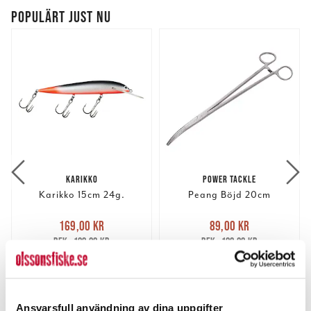
POPULÄRT JUST NU
KARIKKO
POWER TACKLE
Karikko 15cm 24g.
Peang Böjd 20cm
Nuvarande pris
:
Nuvarande pris
:
169,00 kr
89,00 kr
169,00 kr
Tidigare pris
:
89,00 kr
Tidigare pris
:
199,00 kr
100,00 kr
199,00 kr
100,00 kr
FINNS I LAGER.
FLER ÄN 6 ST KVAR
LÄS MER
LÄGG I VARUKORGEN
Ansvarsfull användning av dina uppgifter