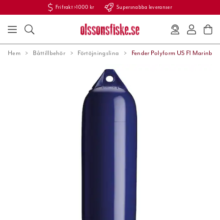
Fri frakt >1000 kr
Supersnabba leveranser
Hem
Båttillbehör
Förtöjningslina
Fender Polyform US F1 Marinblå.