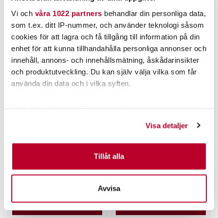
Vi och
våra 1022 partners
behandlar din personliga data,
ANDRA TITTADE OCKSÅ PÅ
som t.ex. ditt IP-nummer, och använder teknologi såsom
cookies för att lagra och få tillgång till information på din
enhet för att kunna tillhandahålla personliga annonser och
innehåll, annons- och innehållsmätning, åskådarinsikter
och produktutveckling. Du kan själv välja vilka som får
använda din data och i vilka syften.
Med din tillåtelse skulle vi även vilja:
Samla in information om din geografiska plats som
Visa detaljer
kan ha en noggrannhet på upp till flera meter
LEECH
WESTIN
LEECH FLOATINGSTRAP
Westin Monstervibe Willow
Identifiera din enhet genom att aktivt skanna den för
RED
65g
specifika kännetecken (fingeravtryck)
Tillåt alla
Nuvarande pris
:
Nuvarande pris
:
75,00 kr
175,00 kr
Ta reda på mer om hur dina personliga uppgifter
75,00 kr
Tidigare pris
:
175,00 kr
Tidigare pris
:
99,00 kr
199,00 kr
99,00 kr
199,00 kr
behandlas och ställ in dina preferenser i
detaljsektionen
.
Avvisa
6 ST
TILLFÄLLIGT SLUT
Du kan ändra eller dra tillbaka ditt samtycke när som
helst från cookie-förklaringen.
LÄGG I VARUKORGEN
LÄS MER