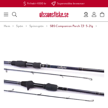
Fri frakt >1000 kr
Supersnabba leveranser
Hem
Spön
Spinnspön
SBS Companion Perch 7,3` 5-21g