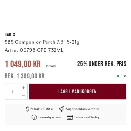
Darts
SBS Companion Perch 7,3` 5-21g
Art nr:
00798-CPE_732ML
Nuvarande pris
:
1 049,00 kr
Tidigare pris
:
1 399,00 kr
1 049,00 kr
25
%
under rek. pris
Historik
1 399,00 kr
1 st
LÄGG I VARUKORGEN
Fri frakt >1000 kr
Supersnabba leveranser
Personlig service
Betala med Walley