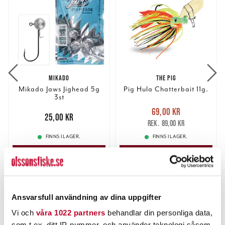
MIKADO
THE PIG
Mikado Jaws Jighead 5g
Pig Hula Chatterbait 11g.
3st
Nuvarande pris
:
69,00 kr
Pris
:
25,00 kr
25,00 kr
69,00 kr
Tidigare pris
:
89,00 kr
89,00 kr
FINNS I LAGER.
FINNS I LAGER.
LÄS MER
LÄS MER
ANDRA TITTADE OCKSÅ PÅ
Ansvarsfull användning av dina uppgifter
15%
Vi och
våra 1022 partners
behandlar din personliga data,
som t.ex. ditt IP-nummer, och använder teknologi såsom