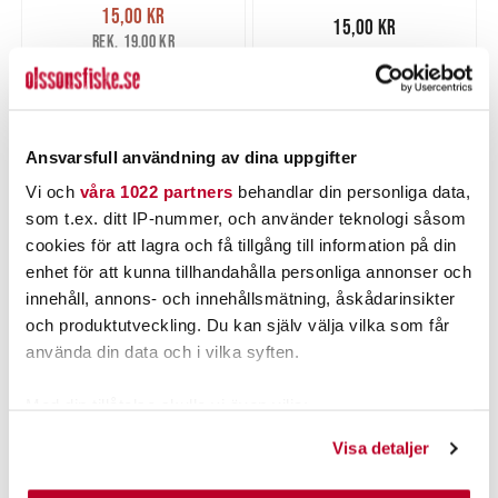
Nuvarande pris
:
15,00 kr
15,00 kr
Tidigare pris
:
Pris
:
15,00 kr
15,00 kr
19,00 kr
19,00 kr
FLER ÄN 6 ST KVAR
FLER ÄN 6 ST KVAR
LÄGG I VARUKORGEN
LÄGG I VARUKORGEN
Ansvarsfull användning av dina uppgifter
Vi och
våra 1022 partners
behandlar din personliga data,
PRODUKTBESKRIVNING
som t.ex. ditt IP-nummer, och använder teknologi såsom
cookies för att lagra och få tillgång till information på din
enhet för att kunna tillhandahålla personliga annonser och
innehåll, annons- och innehållsmätning, åskådarinsikter
och produktutveckling. Du kan själv välja vilka som får
POPULÄRT JUST NU
använda din data och i vilka syften.
Med din tillåtelse skulle vi även vilja:
Samla in information om din geografiska plats som
Visa detaljer
kan ha en noggrannhet på upp till flera meter
Identifiera din enhet genom att aktivt skanna den för