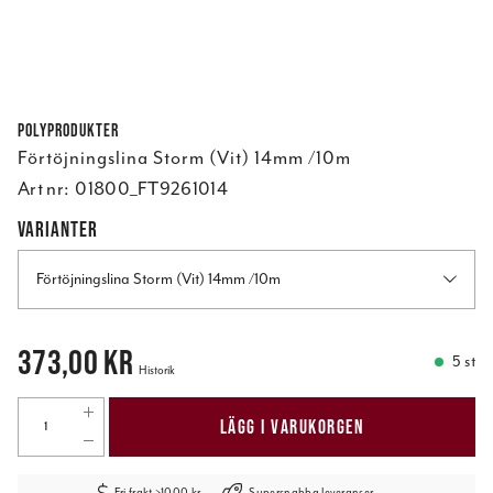
Polyprodukter
Förtöjningslina Storm (Vit) 14mm /10m
Art nr:
01800_FT9261014
VARIANTER
Förtöjningslina Storm (Vit) 14mm /10m
Pris
:
373,00 kr
373,00 kr
5 st
Historik
LÄGG I VARUKORGEN
Fri frakt >1000 kr
Supersnabba leveranser