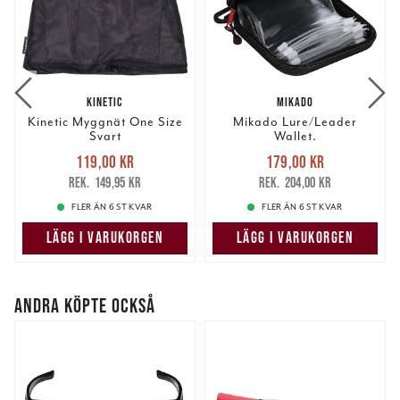
KINETIC
MIKADO
Kinetic Myggnät One Size
Mikado Lure/Leader
Svart
Wallet.
Nuvarande pris
:
Nuvarande pris
:
119,00 kr
179,00 kr
119,00 kr
Tidigare pris
:
179,00 kr
Tidigare pris
:
149,95 kr
204,00 kr
149,95 kr
204,00 kr
FLER ÄN 6 ST KVAR
FLER ÄN 6 ST KVAR
LÄGG I VARUKORGEN
LÄGG I VARUKORGEN
ANDRA KÖPTE OCKSÅ