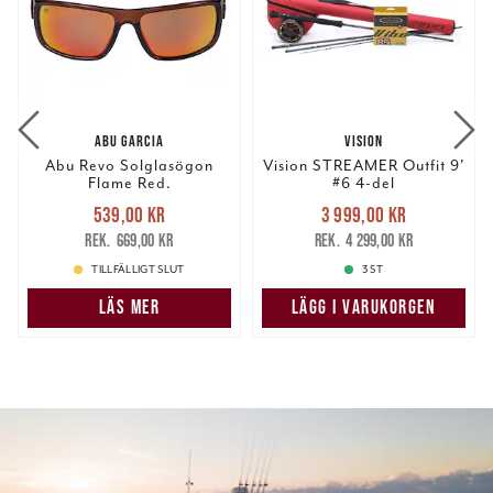
ABU GARCIA
VISION
Abu Revo Solglasögon
Vision STREAMER Outfit 9'
Flame Red.
#6 4-del
Nuvarande pris
:
Nuvarande pris
:
539,00 kr
3 999,00 kr
539,00 kr
Tidigare pris
:
3 999,00 kr
Tidigare pris
:
669,00 kr
4 299,00 kr
669,00 kr
4 299,00 kr
TILLFÄLLIGT SLUT
3 ST
LÄS MER
LÄGG I VARUKORGEN