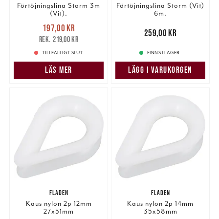
Förtöjningslina Storm 3m
Förtöjningslina Storm (Vit)
(Vit).
6m.
Nuvarande pris
:
197,00 kr
197,00 kr
Tidigare pris
:
Pris
:
259,00 kr
259,00 kr
219,00 kr
219,00 kr
TILLFÄLLIGT SLUT
FINNS I LAGER.
LÄS MER
LÄGG I VARUKORGEN
FLADEN
FLADEN
Kaus nylon 2p 12mm
Kaus nylon 2p 14mm
27x51mm
35x58mm