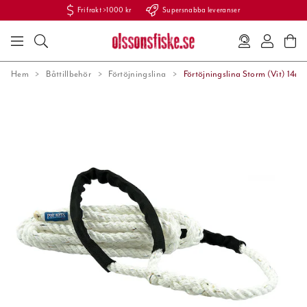
Fri frakt >1000 kr
Supersnabba leveranser
Hem
Båttillbehör
Förtöjningslina
Förtöjningslina Storm (Vit) 14m