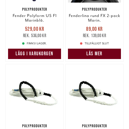
POLYPRODUKTER
POLYPRODUKTER
Fender Polyform US F1
Fenderlina rund FX 2-pack
Marinblå.
Marin.
Nuvarande pris
:
Nuvarande pris
:
529,00 kr
89,00 kr
529,00 kr
Tidigare pris
:
89,00 kr
Tidigare pris
:
536,00 kr
139,00 kr
536,00 kr
139,00 kr
FINNS I LAGER.
TILLFÄLLIGT SLUT
LÄGG I VARUKORGEN
LÄS MER
POLYPRODUKTER
POLYPRODUKTER