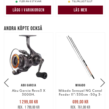
FLER ÄN 6 ST KVAR
TILLFÄLLIGT SLUT
LÄGG I VARUKORGEN
LÄS MER
ANDRA KÖPTE OCKSÅ
ABU GARCIA
MIKADO
Abu Garcia Revo3 X
Mikado Sensual NG Canal
3000H.
Feeder 11"/330cm -50g 3-
del.
Nuvarande pris
:
Nuvarande pris
:
1 299,00 kr
699,00 kr
1 299,00 kr
Tidigare pris
:
699,00 kr
Tidigare pris
:
1 799,00 kr
761,00 kr
1 799,00 kr
761,00 kr