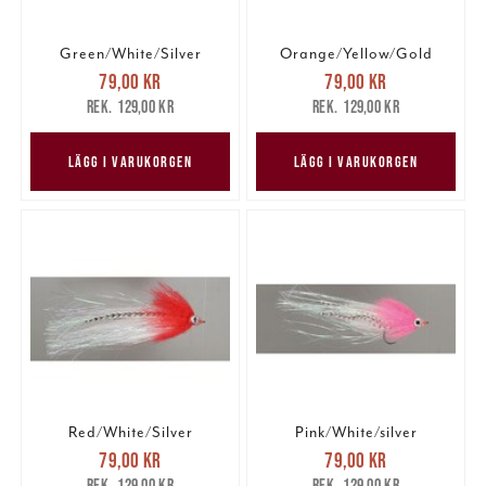
Green/White/Silver
Orange/Yellow/Gold
Nuvarande pris
:
Nuvarande pris
:
79,00 kr
79,00 kr
79,00 kr
Tidigare pris
:
79,00 kr
Tidigare pris
:
129,00 kr
129,00 kr
129,00 kr
129,00 kr
LÄGG I VARUKORGEN
LÄGG I VARUKORGEN
Red/White/Silver
Pink/White/silver
Nuvarande pris
:
Nuvarande pris
:
79,00 kr
79,00 kr
79,00 kr
Tidigare pris
:
79,00 kr
Tidigare pris
:
129,00 kr
129,00 kr