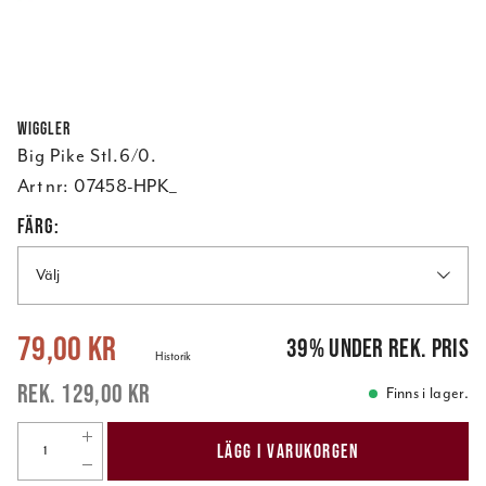
Wiggler
Big Pike Stl.6/0.
Art nr:
07458-HPK_
FÄRG:
Välj
Nuvarande pris
:
79,00 kr
Tidigare pris
:
129,00 kr
79,00 kr
39
%
under rek. pris
Historik
129,00 kr
Finns i lager.
LÄGG I VARUKORGEN