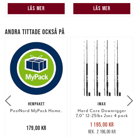
samlat in när du har använt deras tjänster.
LÄS MER
LÄS MER
ANDRA TITTADE OCKSÅ PÅ
HEMPAKET
IMAX
PostNord MyPack Home.
Hard Core Downrigger
7,0" 12-25lbs 2sec 4 pack
Nuvarande pris
:
1 195,00 kr
Pris
:
179,00 kr
179,00 kr
1 195,00 kr
Tidigare pris
:
2 196,00 kr
2 196,00 kr