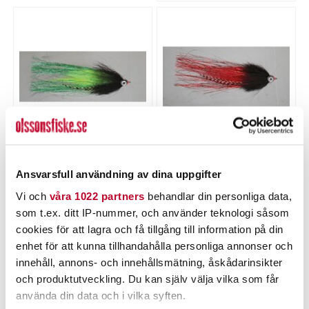
Green/Chartreuse/Green
Green/Red
Nuvarande pris
:
Nuvarande pris
:
79,00 kr
79,00 kr
79,00 kr
Tidigare pris
:
79,00 kr
Tidigare pris
:
Ansvarsfull användning av dina uppgifter
129,00 kr
129,00 kr
129,00 kr
129,00 kr
Vi och
våra 1022 partners
behandlar din personliga data,
som t.ex. ditt IP-nummer, och använder teknologi såsom
LÄGG I VARUKORGEN
LÄGG I VARUKORGEN
cookies för att lagra och få tillgång till information på din
enhet för att kunna tillhandahålla personliga annonser och
innehåll, annons- och innehållsmätning, åskådarinsikter
och produktutveckling. Du kan själv välja vilka som får
PRODUKTBESKRIVNING
använda din data och i vilka syften.