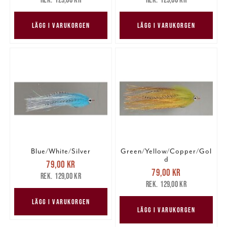
129,00 kr
129,00 kr
LÄGG I VARUKORGEN
LÄGG I VARUKORGEN
Blue/White/Silver
Green/Yellow/Copper/Gol
Nuvarande pris
:
d
79,00 kr
Nuvarande pris
:
79,00 kr
Tidigare pris
:
79,00 kr
129,00 kr
79,00 kr
Tidigare pris
:
129,00 kr
129,00 kr
129,00 kr
LÄGG I VARUKORGEN
LÄGG I VARUKORGEN