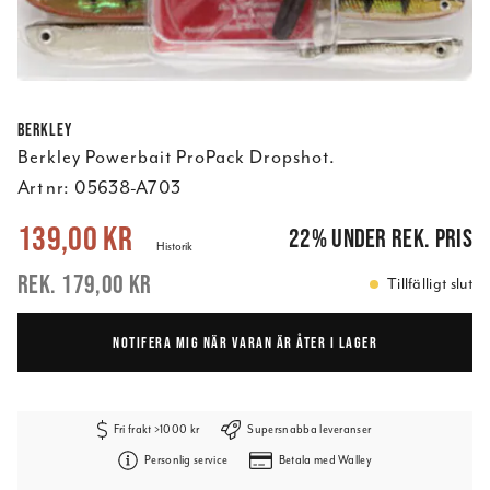
Berkley
Berkley Powerbait ProPack Dropshot.
Art nr:
05638-A703
Nuvarande pris
:
139,00 kr
Tidigare pris
:
179,00 kr
139,00 kr
22
%
under rek. pris
Historik
179,00 kr
Tillfälligt slut
NOTIFERA MIG NÄR VARAN ÄR ÅTER I LAGER
Fri frakt >1000 kr
Supersnabba leveranser
Personlig service
Betala med Walley