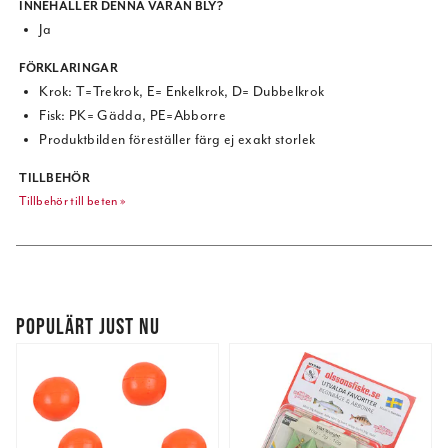
INNEHÅLLER DENNA VARAN BLY?
Ja
FÖRKLARINGAR
Krok: T=Trekrok, E= Enkelkrok, D= Dubbelkrok
Fisk: PK= Gädda, PE=Abborre
Produktbilden föreställer färg ej exakt storlek
TILLBEHÖR
Tillbehör till beten »
POPULÄRT JUST NU