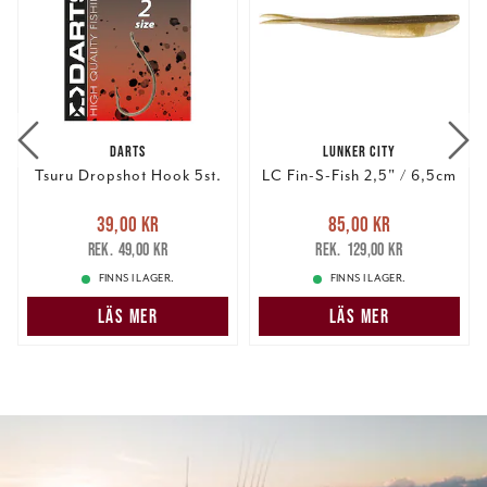
DARTS
LUNKER CITY
Tsuru Dropshot Hook 5st.
LC Fin-S-Fish 2,5" / 6,5cm
Nuvarande pris
:
Nuvarande pris
:
39,00 kr
85,00 kr
39,00 kr
Tidigare pris
:
85,00 kr
Tidigare pris
:
49,00 kr
129,00 kr
49,00 kr
129,00 kr
FINNS I LAGER.
FINNS I LAGER.
LÄS MER
LÄS MER