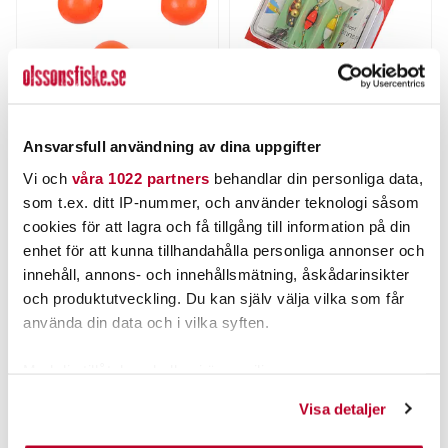
GULP
MYRAN
GULP! Alive! Salmon Eggs.
Olssons Fiske Present 3-
Ansvarsfull användning av dina uppgifter
pack Regnbåge & Abborre
Nuvarande pris
:
39,00 kr
Vi och
våra 1022 partners
behandlar din personliga data,
39,00 kr
Tidigare pris
:
Pris
:
149,00 kr
149,00 kr
som t.ex. ditt IP-nummer, och använder teknologi såsom
99,00 kr
99,00 kr
cookies för att lagra och få tillgång till information på din
FINNS I LAGER.
FLER ÄN 6 ST KVAR
enhet för att kunna tillhandahålla personliga annonser och
LÄS MER
LÄGG I VARUKORGEN
innehåll, annons- och innehållsmätning, åskådarinsikter
och produktutveckling. Du kan själv välja vilka som får
använda din data och i vilka syften.
ANDRA TITTADE OCKSÅ PÅ
Med din tillåtelse skulle vi även vilja:
50%
Samla in information om din geografiska plats som
Visa detaljer
kan ha en noggrannhet på upp till flera meter
Identifiera din enhet genom att aktivt skanna den för