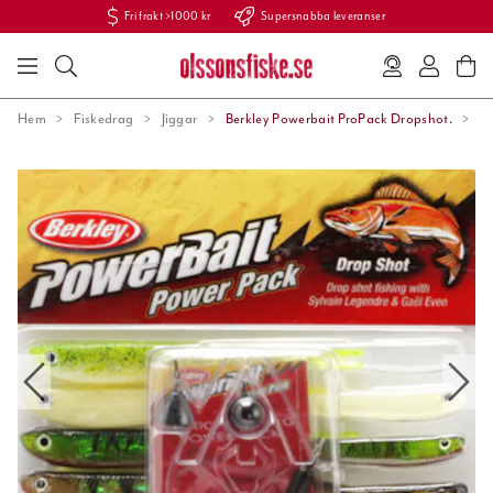
Fri frakt >1000 kr
Supersnabba leveranser
Hem
Fiskedrag
Jiggar
Berkley Powerbait ProPack Dropshot.