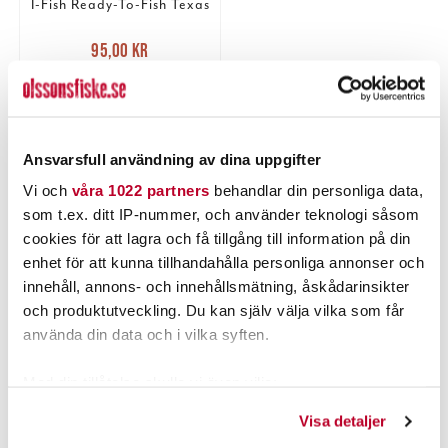
I-Fish Ready-To-Fish Texas
Nuvarande pris
:
95,00 kr
95,00 kr
Tidigare pris
:
120,00 kr
120,00 kr
FLER ÄN 6 ST KVAR
LÄGG I VARUKORGEN
Ansvarsfull användning av dina uppgifter
Vi och
våra 1022 partners
behandlar din personliga data,
som t.ex. ditt IP-nummer, och använder teknologi såsom
PRODUKTBESKRIVNING
cookies för att lagra och få tillgång till information på din
enhet för att kunna tillhandahålla personliga annonser och
innehåll, annons- och innehållsmätning, åskådarinsikter
och produktutveckling. Du kan själv välja vilka som får
använda din data och i vilka syften.
POPULÄRT JUST NU
Med din tillåtelse skulle vi även vilja:
Samla in information om din geografiska plats som
Visa detaljer
kan ha en noggrannhet på upp till flera meter