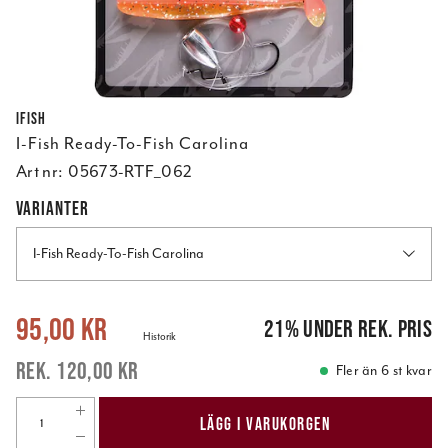
Ifish
I-Fish Ready-To-Fish Carolina
Art nr:
05673-RTF_062
VARIANTER
I-Fish Ready-To-Fish Carolina
Nuvarande pris
:
95,00 kr
Tidigare pris
:
120,00 kr
95,00 kr
21
%
under rek. pris
Historik
120,00 kr
Fler än 6 st kvar
LÄGG I VARUKORGEN