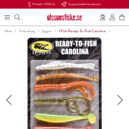
Fri frakt >1000 kr
Supersnabba leveranser
Hem
Fiskedrag
Jiggar
I-Fish Ready-To-Fish Carolina