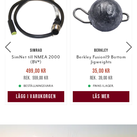
SIMRAD
BERKLEY
SimNet till NMEA 2000
Berkley Fusion19 Bottom
(BV*)
Jigweights
Nuvarande pris
:
Nuvarande pris
:
499,00 kr
35,00 kr
499,00 kr
Tidigare pris
:
35,00 kr
Tidigare pris
:
559,00 kr
39,00 kr
559,00 kr
39,00 kr
BESTÄLLNINGSVARA
FINNS I LAGER.
LÄGG I VARUKORGEN
LÄS MER