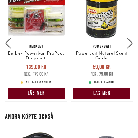
BERKLEY
POWERBAIT
Berkley Powerbait ProPack
Powerbait Natural Scent
Dropshot.
Garlic
Nuvarande pris
:
Nuvarande pris
:
139,00 kr
59,00 kr
139,00 kr
Tidigare pris
:
59,00 kr
Tidigare pris
:
179,00 kr
79,00 kr
179,00 kr
79,00 kr
TILLFÄLLIGT SLUT
FINNS I LAGER.
LÄS MER
LÄS MER
ANDRA KÖPTE OCKSÅ