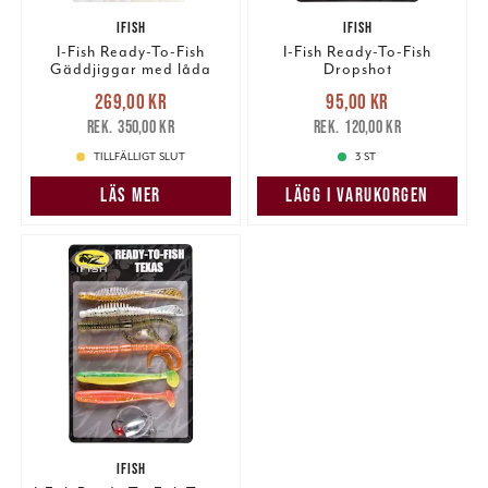
IFISH
IFISH
I-Fish Ready-To-Fish
I-Fish Ready-To-Fish
Gäddjiggar med låda
Dropshot
Nuvarande pris
:
Nuvarande pris
:
269,00 kr
95,00 kr
269,00 kr
Tidigare pris
:
95,00 kr
Tidigare pris
:
350,00 kr
120,00 kr
350,00 kr
120,00 kr
TILLFÄLLIGT SLUT
3 ST
LÄS MER
LÄGG I VARUKORGEN
IFISH