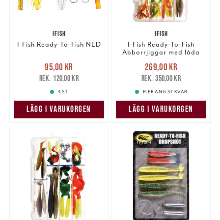
IFISH
IFISH
I-Fish Ready-To-Fish NED
I-Fish Ready-To-Fish
Abborrjiggar med låda
Nuvarande pris
:
Nuvarande pris
:
95,00 kr
269,00 kr
95,00 kr
Tidigare pris
:
269,00 kr
Tidigare pris
:
120,00 kr
350,00 kr
120,00 kr
350,00 kr
4 ST
FLER ÄN 6 ST KVAR
LÄGG I VARUKORGEN
LÄGG I VARUKORGEN