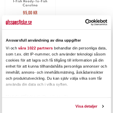
I-Fish Ready-To-Fish
Carolina
Nuvarande pris
:
95,00 kr
95,00 kr
Tidigare pris
:
120,00 kr
120,00 kr
FLER ÄN 6 ST KVAR
LÄGG I VARUKORGEN
Ansvarsfull användning av dina uppgifter
Vi och
våra 1022 partners
behandlar din personliga data,
som t.ex. ditt IP-nummer, och använder teknologi såsom
PRODUKTBESKRIVNING
cookies för att lagra och få tillgång till information på din
enhet för att kunna tillhandahålla personliga annonser och
innehåll, annons- och innehållsmätning, åskådarinsikter
och produktutveckling. Du kan själv välja vilka som får
använda din data och i vilka syften.
POPULÄRT JUST NU
Med din tillåtelse skulle vi även vilja:
Samla in information om din geografiska plats som
Visa detaljer
kan ha en noggrannhet på upp till flera meter