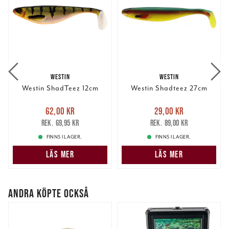
WESTIN
WESTIN
Westin ShadTeez 12cm
Westin Shadteez 27cm
Nuvarande pris
:
Nuvarande pris
:
62,00 kr
29,00 kr
62,00 kr
Tidigare pris
:
29,00 kr
Tidigare pris
:
69,95 kr
89,00 kr
69,95 kr
89,00 kr
FINNS I LAGER.
FINNS I LAGER.
LÄS MER
LÄS MER
ANDRA KÖPTE OCKSÅ