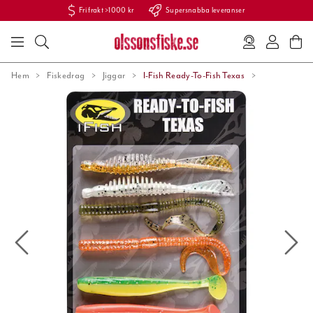
Fri frakt >1000 kr
Supersnabba leveranser
Hem
Fiskedrag
Jiggar
I-Fish Ready-To-Fish Texas