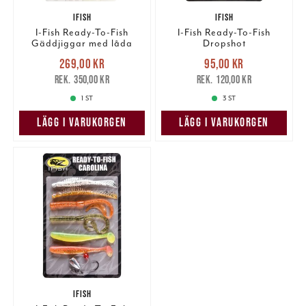
IFISH
IFISH
I-Fish Ready-To-Fish
I-Fish Ready-To-Fish
Gäddjiggar med låda
Dropshot
Nuvarande pris
:
Nuvarande pris
:
269,00 kr
95,00 kr
269,00 kr
Tidigare pris
:
95,00 kr
Tidigare pris
:
350,00 kr
120,00 kr
350,00 kr
120,00 kr
1 ST
3 ST
LÄGG I VARUKORGEN
LÄGG I VARUKORGEN
IFISH