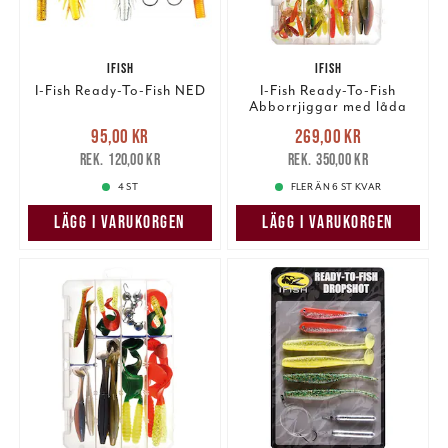
IFISH
IFISH
I-Fish Ready-To-Fish NED
I-Fish Ready-To-Fish
Abborrjiggar med låda
Nuvarande pris
:
Nuvarande pris
:
95,00 kr
269,00 kr
95,00 kr
Tidigare pris
:
269,00 kr
Tidigare pris
:
120,00 kr
350,00 kr
120,00 kr
350,00 kr
4 ST
FLER ÄN 6 ST KVAR
LÄGG I VARUKORGEN
LÄGG I VARUKORGEN