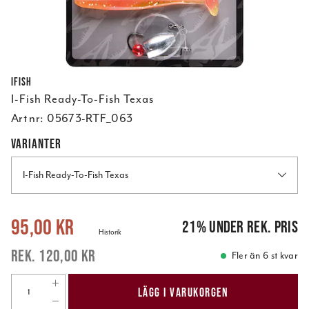
Ifish
I-Fish Ready-To-Fish Texas
Art nr:
05673-RTF_063
VARIANTER
I-Fish Ready-To-Fish Texas
Nuvarande pris
:
95,00 kr
Tidigare pris
:
120,00 kr
95,00 kr
21
%
under rek. pris
Historik
120,00 kr
Fler än 6 st kvar
LÄGG I VARUKORGEN