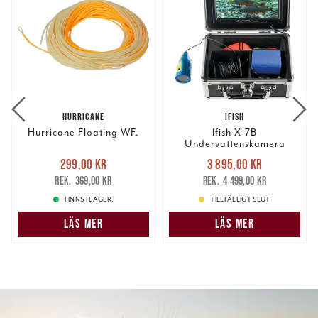
HURRICANE
IFISH
Hurricane Floating WF.
Ifish X-7B
Undervattenskamera
Nuvarande pris
:
Nuvarande pris
:
299,00 kr
3 895,00 kr
299,00 kr
Tidigare pris
:
3 895,00 kr
Tidigare pris
:
369,00 kr
4 499,00 kr
369,00 kr
4 499,00 kr
FINNS I LAGER.
TILLFÄLLIGT SLUT
LÄS MER
LÄS MER