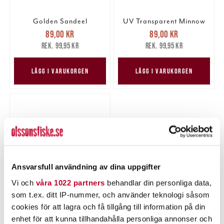
Golden Sandeel
UV Transparent Minnow
Nuvarande pris
:
Nuvarande pris
:
89,00 kr
89,00 kr
89,00 kr
Tidigare pris
:
89,00 kr
Tidigare pris
:
99,95 kr
99,95 kr
99,95 kr
99,95 kr
LÄGG I VARUKORGEN
LÄGG I VARUKORGEN
Ansvarsfull användning av dina uppgifter
Vi och
våra 1022 partners
behandlar din personliga data,
som t.ex. ditt IP-nummer, och använder teknologi såsom
UV Motoroil
Nuvarande pris
:
cookies för att lagra och få tillgång till information på din
89,00 kr
89,00 kr
Tidigare pris
:
enhet för att kunna tillhandahålla personliga annonser och
99,95 kr
99,95 kr