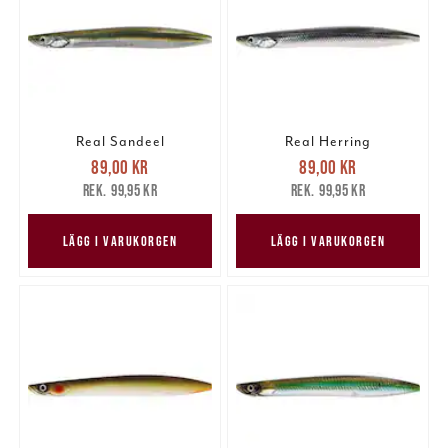
Real Sandeel
Real Herring
Nuvarande pris
:
Nuvarande pris
:
89,00 kr
89,00 kr
89,00 kr
Tidigare pris
:
89,00 kr
Tidigare pris
:
99,95 kr
99,95 kr
99,95 kr
99,95 kr
LÄGG I VARUKORGEN
LÄGG I VARUKORGEN