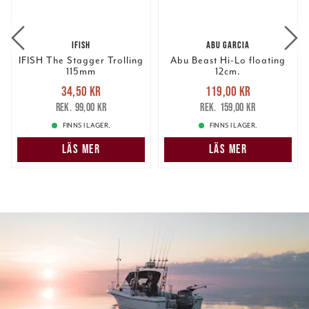
IFISH
ABU GARCIA
IFISH The Stagger Trolling
Abu Beast Hi-Lo floating
115mm
12cm.
Nuvarande pris
:
Nuvarande pris
:
34,50 kr
119,00 kr
34,50 kr
Tidigare pris
:
119,00 kr
Tidigare pris
:
99,00 kr
159,00 kr
99,00 kr
159,00 kr
FINNS I LAGER.
FINNS I LAGER.
LÄS MER
LÄS MER