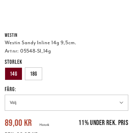
Westin
Westin Sandy Inline 14g 9,5cm.
Art nr:
05548-SI_14g
STORLEK
14g
18g
FÄRG:
Välj
Nuvarande pris
:
89,00 kr
Tidigare pris
:
99,95 kr
89,00 kr
11
%
under rek. pris
Historik