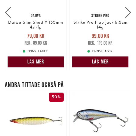
information från din enhet till de sociala medier och
annons- och analysföretag som vi samarbetar med.
DAIWA
STRIKE PRO
Dessa kan i sin tur kombinera informationen med annan
Daiwa Slim Shad Y 135mm
Strike Pro Flap Jack 6,5cm
information som du har tillhandahållit eller som de har
4st/fp
14g
samlat in när du har använt deras tjänster.
Nuvarande pris
:
Nuvarande pris
:
79,00 kr
99,00 kr
79,00 kr
Tidigare pris
:
99,00 kr
Tidigare pris
:
89,00 kr
119,00 kr
89,00 kr
119,00 kr
FINNS I LAGER.
FINNS I LAGER.
LÄS MER
LÄS MER
ANDRA TITTADE OCKSÅ PÅ
50%