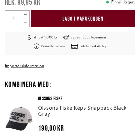
99,95 kr
Finns i lager.
LÄGG I VARUKORGEN
Fri frakt >1000 kr
Supersnabba leveranser
Personlig service
Betala med Walley
Importörsinformation
KOMBINERA MED:
OLSSONS FISKE
Olssons Fiske Keps Snapback Black
Gray
199,00 kr