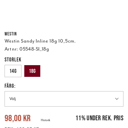
Westin
Westin Sandy Inline 18g 10,5cm.
Art nr:
05548-SI_18g
STORLEK
14g
18g
FÄRG:
Välj
Nuvarande pris
:
98,00 kr
Tidigare pris
:
109,95 kr
98,00 kr
11
%
under rek. pris
Historik