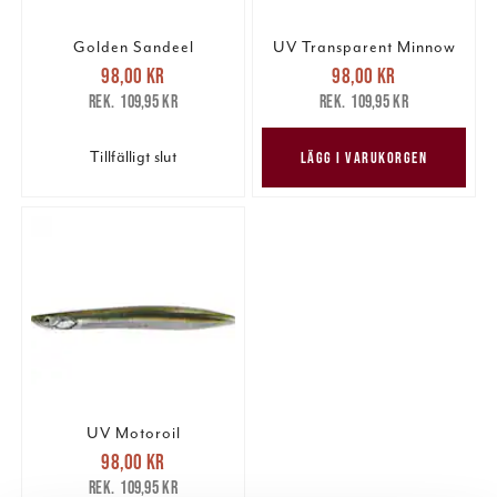
Golden Sandeel
UV Transparent Minnow
Nuvarande pris
:
Nuvarande pris
:
98,00 kr
98,00 kr
98,00 kr
Tidigare pris
:
98,00 kr
Tidigare pris
:
109,95 kr
109,95 kr
109,95 kr
109,95 kr
Tillfälligt slut
LÄGG I VARUKORGEN
UV Motoroil
Nuvarande pris
:
98,00 kr
98,00 kr
Tidigare pris
:
109,95 kr
109,95 kr