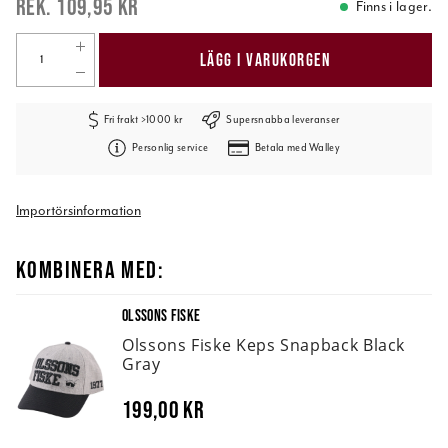
109,95 kr
Finns i lager.
LÄGG I VARUKORGEN
Fri frakt >1000 kr
Supersnabba leveranser
Personlig service
Betala med Walley
Importörsinformation
KOMBINERA MED:
OLSSONS FISKE
Olssons Fiske Keps Snapback Black
Gray
199,00 kr