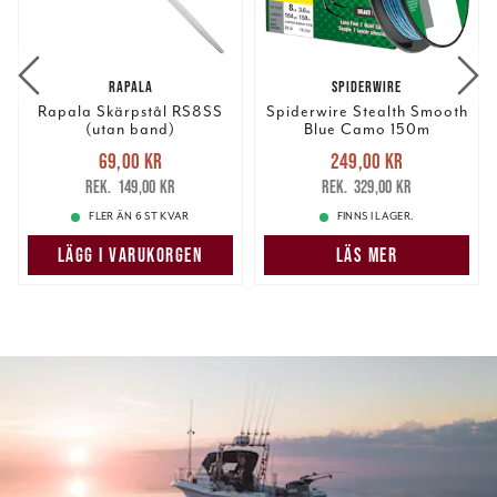
RAPALA
SPIDERWIRE
Rapala Skärpstål RS8SS
Spiderwire Stealth Smooth
(utan band)
Blue Camo 150m
Nuvarande pris
:
Nuvarande pris
:
69,00 kr
249,00 kr
69,00 kr
Tidigare pris
:
249,00 kr
Tidigare pris
:
149,00 kr
329,00 kr
149,00 kr
329,00 kr
FLER ÄN 6 ST KVAR
FINNS I LAGER.
LÄGG I VARUKORGEN
LÄS MER