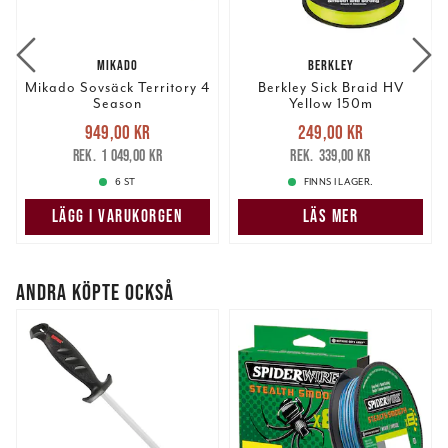
MIKADO
BERKLEY
Mikado Sovsäck Territory 4
Berkley Sick Braid HV
Season
Yellow 150m
Nuvarande pris
:
Nuvarande pris
:
949,00 kr
249,00 kr
949,00 kr
Tidigare pris
:
249,00 kr
Tidigare pris
:
1 049,00 kr
339,00 kr
1 049,00 kr
339,00 kr
6 ST
FINNS I LAGER.
LÄGG I VARUKORGEN
LÄS MER
ANDRA KÖPTE OCKSÅ