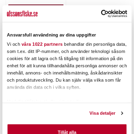
LÄGG I VARUKORGEN
Ansvarsfull användning av dina uppgifter
PRODUKTBESKRIVNING
Vi och
våra 1022 partners
behandlar din personliga data,
som t.ex. ditt IP-nummer, och använder teknologi såsom
cookies för att lagra och få tillgång till information på din
enhet för att kunna tillhandahålla personliga annonser och
innehåll, annons- och innehållsmätning, åskådarinsikter
POPULÄRT JUST NU
och produktutveckling. Du kan själv välja vilka som får
använda din data och i vilka syften.
40%
Med din tillåtelse skulle vi även vilja:
Samla in information om din geografiska plats som
Visa detaljer
kan ha en noggrannhet på upp till flera meter
Identifiera din enhet genom att aktivt skanna den för
specifika kännetecken (fingeravtryck)
Tillåt alla