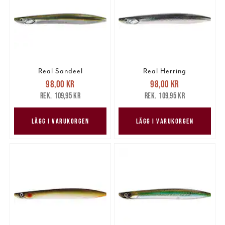
Real Sandeel
Real Herring
Nuvarande pris
:
Nuvarande pris
:
98,00 kr
98,00 kr
98,00 kr
Tidigare pris
:
98,00 kr
Tidigare pris
:
109,95 kr
109,95 kr
109,95 kr
109,95 kr
LÄGG I VARUKORGEN
LÄGG I VARUKORGEN