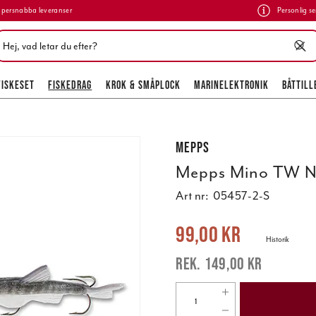
persnabba leveranser
Personlig se
FISKESET
FISKEDRAG
KROK & SMÅPLOCK
MARINELEKTRONIK
BÅTTILL
Mepps
Mepps Mino TW N
Art nr:
05457-2-S
Nuvarande pris
:
99,00 kr
Tidigare pr
99,00 kr
Historik
149,00 kr