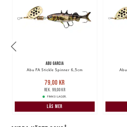
ABU GARCIA
Abu FA Stickle Spinner 6,5cm
Abu
Nuvarande pris
:
79,00 kr
Tidigare
Nuvarand
79,00 kr
kr
pris
:
99,00 kr
99,00 kr
FINNS I LAGER.
LÄS MER