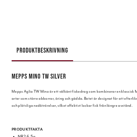
PRODUKTBESKRIVNING
MEPPS MINO TW SILVER
Mepps Aglia TW Mino är ett välkänt fiskedrag som kombinerar en klassisk Mep
arter som större abborrar, öring och gädda. Betet är designat för att efterli
och plötsliga nedåtrörelser, vilket effektivt lockar fisk från längre avstånd.
PRODUKTFAKTA
NR2 6,5g