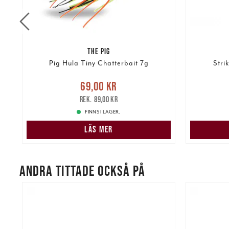
THE PIG
Pig Hula Tiny Chatterbait 7g
Stri
re
Nuvarande pris
:
69,00 kr
Tidigare
Nuvarand
69,00 kr
pris
:
89,00 kr
89,00 kr
FINNS I LAGER.
LÄS MER
ANDRA TITTADE OCKSÅ PÅ