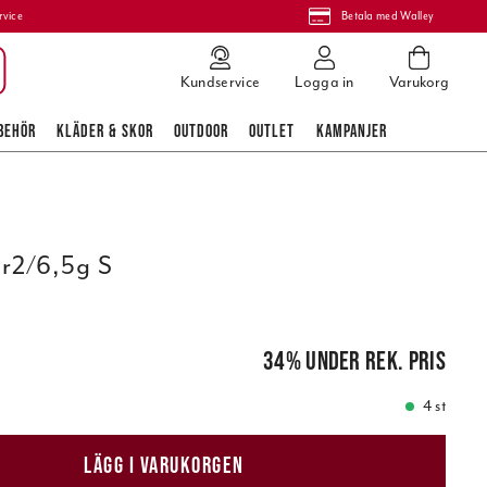
rvice
Betala med Walley
Kundservice
Logga in
Varukorg
BEHÖR
KLÄDER & SKOR
OUTDOOR
OUTLET
KAMPANJER
r2/6,5g S
is
:
149,00 kr
34
%
under rek. pris
4 st
LÄGG I VARUKORGEN