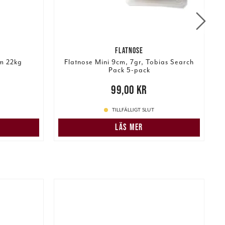
FLATNOSE
m 22kg
Flatnose Mini 9cm, 7gr, Tobias Search
Pack 5-pack
r
Tidigare
N
Pris
:
99,00 kr
99,00 kr
TILLFÄLLIGT SLUT
LÄS MER