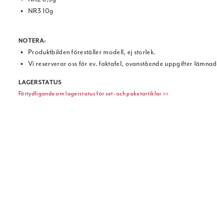
NR3 10g
NOTERA
:
Produktbilden föreställer modell, ej storlek.
Vi reserverar oss för ev. faktafel, ovanstående uppgifter lämnad
LAGERSTATUS
Förtydligande om lagerstatus för set- och paketartiklar >>