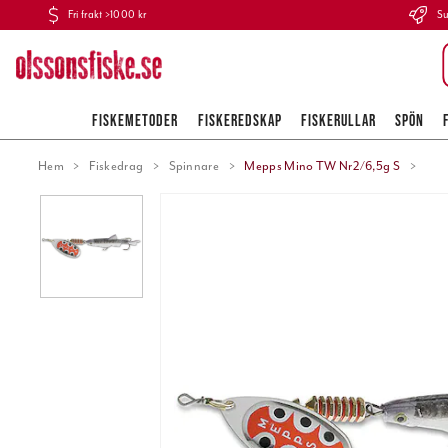
Fri frakt >1000 kr
Su
FISKEMETODER
FISKEREDSKAP
FISKERULLAR
SPÖN
Hem
Fiskedrag
Spinnare
Mepps Mino TW Nr2/6,5g S