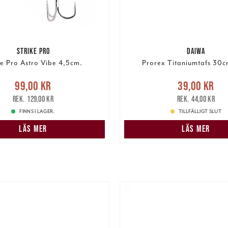
STRIKE PRO
DAIWA
ke Pro Astro Vibe 4,5cm.
Prorex Titaniumtafs 30c
e pris
:
99,00 kr
Tidigare
Nuvarande pris
:
39,00 k
99,00 kr
39,00 kr
pris
:
129,00 kr
pris
:
44,00 kr
129,00 kr
44,00 kr
FINNS I LAGER.
TILLFÄLLIGT SLUT
LÄS MER
LÄS MER