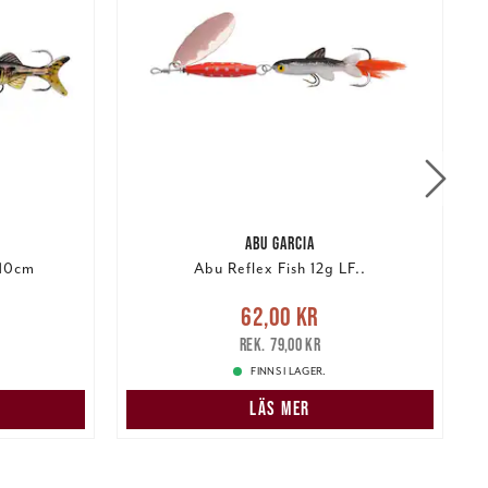
ABU GARCIA
 10cm
Abu Reflex Fish 12g LF..
r
Tidigare
Nuvarande pris
:
62,00 kr
Tidigare
62,00 kr
r
pris
:
79,00 kr
1
79,00 kr
FINNS I LAGER.
LÄS MER