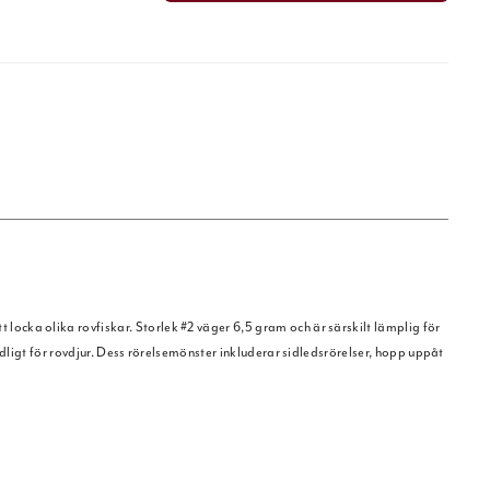
ocka olika rovfiskar. Storlek #2 väger 6,5 gram och är särskilt lämplig för
ndligt för rovdjur. Dess rörelsemönster inkluderar sidledsrörelser, hopp uppåt