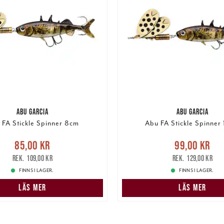
ABU GARCIA
ABU GARCIA
 FA Stickle Spinner 8cm
Abu FA Stickle Spinner
e pris
:
85,00 kr
Tidigare
Nuvarande pris
:
99,00 k
85,00 kr
99,00 kr
pris
:
109,00 kr
pris
:
129,00 k
109,00 kr
129,00 kr
FINNS I LAGER.
FINNS I LAGER.
LÄS MER
LÄS MER