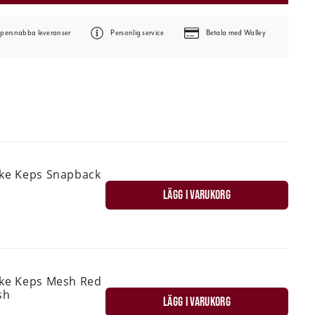
persnabba leveranser
Personlig service
Betala med Walley
ske Keps Snapback
LÄGG I VARUKORG
ske Keps Mesh Red
sh
LÄGG I VARUKORG