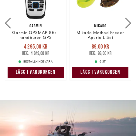
GARMIN
MIKADO
Garmin GPSMAP 86s -
Mikado Method Feeder
handburen GPS
Aperio L Set
15g+20g+30g.
Nuvarande pris
:
Nuvarande pris
:
4 295,00 kr
89,00 kr
4 295,00 kr
Tidigare pris
:
89,00 kr
Tidigare pris
:
4 849,00 kr
96,00 kr
4 849,00 kr
96,00 kr
BESTÄLLNINGSVARA
6 ST
LÄGG I VARUKORGEN
LÄGG I VARUKORGEN