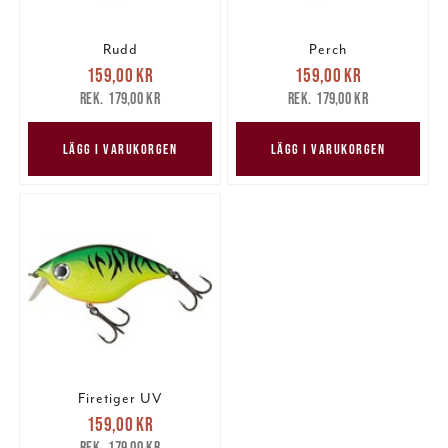
Rudd
Perch
Nuvarande pris
:
Nuvarande pris
:
159,00 kr
159,00 kr
159,00 kr
Tidigare pris
:
159,00 kr
Tidigare pris
:
179,00 kr
179,00 kr
179,00 kr
179,00 kr
LÄGG I VARUKORGEN
LÄGG I VARUKORGEN
Firetiger UV
Nuvarande pris
:
159,00 kr
159,00 kr
Tidigare pris
:
179,00 kr