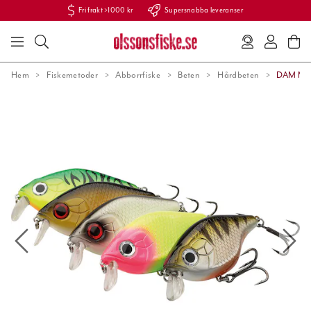
Fri frakt >1000 kr
Supersnabba leveranser
Hem
Fiskemetoder
Abborrfiske
Beten
Hårdbeten
DAM Mad