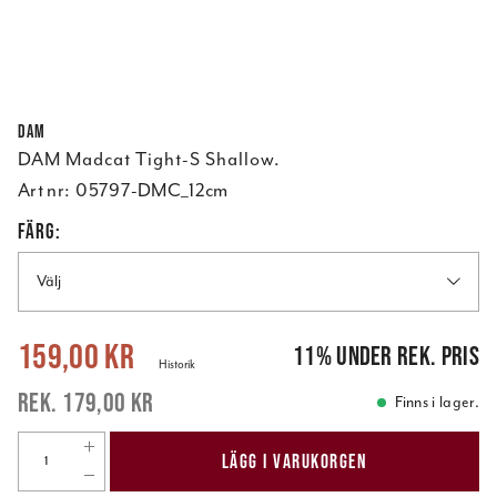
DAM
DAM Madcat Tight-S Shallow.
Art nr:
05797-DMC_12cm
FÄRG:
Välj
Nuvarande pris
:
159,00 kr
Tidigare pris
:
179,00 kr
159,00 kr
11
%
under rek. pris
Historik
179,00 kr
Finns i lager.
LÄGG I VARUKORGEN