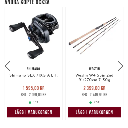
ANDRA KÖPTE OCKSÅ
SHIMANO
WESTIN
Shimano SLX 71XG A LH.
Westin W4 Spin 2nd
9`/270cm 7-30g
Nuvarande pris
:
Nuvarande pris
:
1 595,00 kr
2 399,00 kr
1 595,00 kr
Tidigare pris
:
2 399,00 kr
Tidigare pris
:
2 099,00 kr
2 749,95 kr
2 099,00 kr
2 749,95 kr
1 ST
2 ST
LÄGG I VARUKORGEN
LÄGG I VARUKORGEN