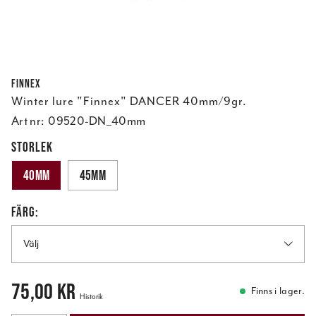
Finnex
Winter lure "Finnex" DANCER 40mm/9gr.
Art nr:
09520-DN_40mm
STORLEK
40mm
45mm
FÄRG:
Välj
Pris
:
75,00 kr
75,00 kr
Finns i lager.
Historik