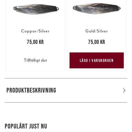
Coppar/Silver
Guld/Silver
Pris
:
75,00 kr
75,00 kr
Pris
:
75,00 kr
75,00 kr
Tillfälligt slut
LÄGG I VARUKORGEN
PRODUKTBESKRIVNING
POPULÄRT JUST NU