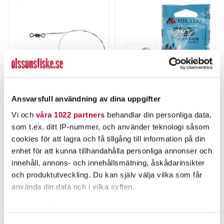
Ansvarsfull användning av dina uppgifter
DAIWA
MIKADO
Vi och
våra 1022 partners
behandlar din personliga data,
Prorex Titaniumtafs 30cm
Mikado Jaws Jighead 10g
som t.ex. ditt IP-nummer, och använder teknologi såsom
22kg
3st
Nuvarande pris
:
Nuvarande pris
:
cookies för att lagra och få tillgång till information på din
39,00 kr
25,00 kr
39,00 kr
Tidigare pris
:
25,00 kr
Tidigare pris
:
enhet för att kunna tillhandahålla personliga annonser och
44,00 kr
28,00 kr
44,00 kr
28,00 kr
innehåll, annons- och innehållsmätning, åskådarinsikter
TILLFÄLLIGT SLUT
FINNS I LAGER.
och produktutveckling. Du kan själv välja vilka som får
LÄS MER
LÄS MER
använda din data och i vilka syften.
Med din tillåtelse skulle vi även vilja:
ANDRA TITTADE OCKSÅ PÅ