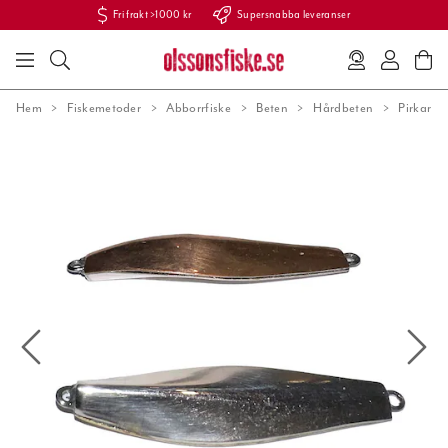
Fri frakt >1000 kr
Supersnabba leveranser
Hem
Fiskemetoder
Abborrfiske
Beten
Hårdbeten
Pirkar