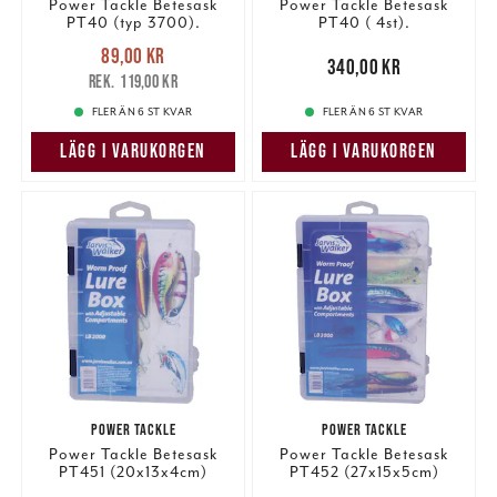
Power Tackle Betesask
Power Tackle Betesask
PT40 (typ 3700).
PT40 ( 4st).
Nuvarande pris
:
89,00 kr
89,00 kr
Tidigare pris
:
Pris
:
340,00 kr
340,00 kr
119,00 kr
119,00 kr
FLER ÄN 6 ST KVAR
FLER ÄN 6 ST KVAR
LÄGG I VARUKORGEN
LÄGG I VARUKORGEN
POWER TACKLE
POWER TACKLE
Power Tackle Betesask
Power Tackle Betesask
PT451 (20x13x4cm)
PT452 (27x15x5cm)
Nuvarande pris
:
Nuvarande pris
: