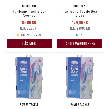
HURRICANE
HURRICANE
Hurricane Tackle Box
Hurricane Tackle Box
Orange
Black
Nuvarande pris
:
Nuvarande pris
:
65,00 kr
179,00 kr
65,00 kr
Tidigare pris
:
179,00 kr
Tidigare pris
:
79,00 kr
219,00 kr
79,00 kr
219,00 kr
TILLFÄLLIGT SLUT
1 ST
LÄS MER
LÄGG I VARUKORGEN
POWER TACKLE
POWER TACKLE