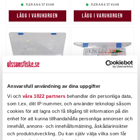
FLER ÄN 6 ST KVAR
FLER ÄN 6 ST KVAR
LÄGG I VARUKORGEN
LÄGG I VARUKORGEN
Ansvarsfull användning av dina uppgifter
POWER TACKLE
POWER TACKLE
Vi och
våra 1022 partners
behandlar din personliga data,
Power Tackle Betesask
Power Tackle Betesask
som t.ex. ditt IP-nummer, och använder teknologi såsom
PT60 (36x22x8)
PT78 / 270x185x45mm.
cookies för att lagra och få tillgång till information på din
Nuvarande pris
:
Nuvarande pris
:
95,00 kr
69,00 kr
95,00 kr
Tidigare pris
:
69,00 kr
Tidigare pris
:
enhet för att kunna tillhandahålla personliga annonser och
119,00 kr
89,00 kr
119,00 kr
89,00 kr
innehåll, annons- och innehållsmätning, åskådarinsikter
TILLFÄLLIGT SLUT
FLER ÄN 6 ST KVAR
och produktutveckling. Du kan själv välja vilka som får