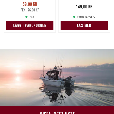
Nuvarande pris
:
59,00 kr
59,00 kr
Tidigare pris
:
Pris
:
149,00 kr
149,00 kr
76,00 kr
76,00 kr
7 ST
FINNS I LAGER.
LÄGG I VARUKORGEN
LÄS MER