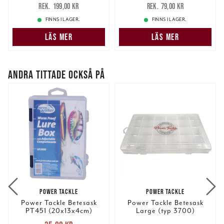
199,00 kr
79,00 kr
199,00 kr
79,00 kr
FINNS I LAGER.
FINNS I LAGER.
LÄS MER
LÄS MER
ANDRA TITTADE OCKSÅ PÅ
POWER TACKLE
POWER TACKLE
Power Tackle Betesask
Power Tackle Betesask
PT451 (20x13x4cm)
Large (typ 3700)
Nuvarande pris
: