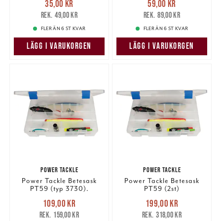
35,00 kr
59,00 kr
35,00 kr
Tidigare pris
:
59,00 kr
Tidigare pris
:
49,00 kr
89,00 kr
49,00 kr
89,00 kr
FLER ÄN 6 ST KVAR
FLER ÄN 6 ST KVAR
LÄGG I VARUKORGEN
LÄGG I VARUKORGEN
POWER TACKLE
POWER TACKLE
Power Tackle Betesask
Power Tackle Betesask
PT59 (typ 3730).
PT59 (2st)
Nuvarande pris
:
Nuvarande pris
:
109,00 kr
199,00 kr
109,00 kr
Tidigare pris
:
199,00 kr
Tidigare pris
:
159,00 kr
318,00 kr
159,00 kr
318,00 kr