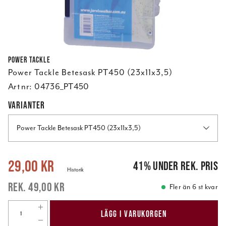
Power Tackle
Power Tackle Betesask PT450 (23x11x3,5)
Art nr:
04736_PT450
VARIANTER
Power Tackle Betesask PT450 (23x11x3,5)
Nuvarande pris
:
29,00 kr
Tidigare pris
:
49,00 kr
29,00 kr
41
%
under rek. pris
Historik
49,00 kr
Fler än 6 st kvar
LÄGG I VARUKORGEN