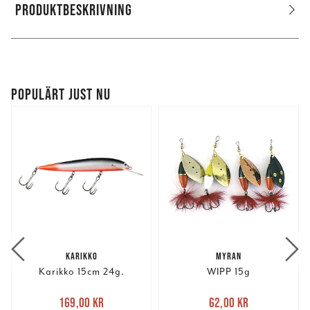
PRODUKTBESKRIVNING
POPULÄRT JUST NU
KARIKKO
MYRAN
Karikko 15cm 24g.
WIPP 15g
Nuvarande pris
:
Nuvarande pris
:
169,00 kr
62,00 kr
169,00 kr
Tidigare pris
:
62,00 kr
Tidigare pris
: