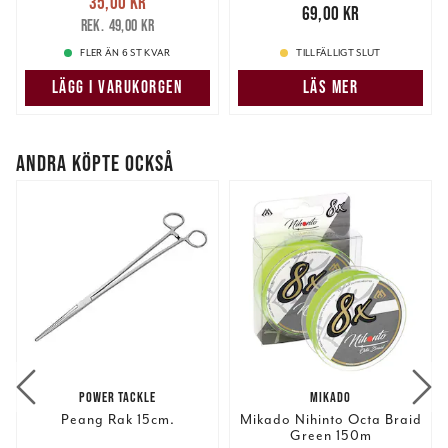
35,00 kr
35,00 kr
Tidigare pris
:
Pris
:
69,00 kr
69,00 kr
49,00 kr
49,00 kr
FLER ÄN 6 ST KVAR
TILLFÄLLIGT SLUT
LÄGG I VARUKORGEN
LÄS MER
ANDRA KÖPTE OCKSÅ
POWER TACKLE
MIKADO
Peang Rak 15cm.
Mikado Nihinto Octa Braid
Green 150m