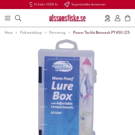
Fri frakt >1000 kr
Supersnabba leveranser
Hem
Fiskeredskap
Förvaring
Power Tackle Betesask PT450 (23x11