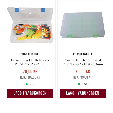
information som du har tillhandahållit eller som de har
samlat in när du har använt deras tjänster.
POWER TACKLE
POWER TACKLE
Power Tackle Betesask
Power Tackle Betesask
PT81 36x23x5cm.
PT84 / 225x180x40mm
Nuvarande pris
:
Nuvarande pris
:
79,00 kr
75,00 kr
79,00 kr
Tidigare pris
:
75,00 kr
Tidigare pris
:
109,00 kr
99,00 kr
109,00 kr
99,00 kr
2 ST
3 ST
LÄGG I VARUKORGEN
LÄGG I VARUKORGEN