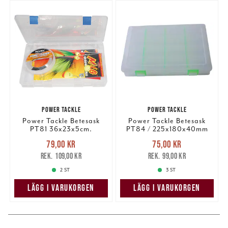
information som du har tillhandahållit eller som de har
samlat in när du har använt deras tjänster.
POWER TACKLE
POWER TACKLE
Power Tackle Betesask
Power Tackle Betesask
PT81 36x23x5cm.
PT84 / 225x180x40mm
Nuvarande pris
:
Nuvarande pris
:
79,00 kr
75,00 kr
79,00 kr
Tidigare pris
:
75,00 kr
Tidigare pris
:
109,00 kr
99,00 kr
109,00 kr
99,00 kr
2 ST
3 ST
LÄGG I VARUKORGEN
LÄGG I VARUKORGEN