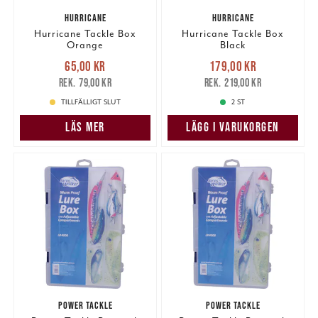
HURRICANE
HURRICANE
Hurricane Tackle Box
Hurricane Tackle Box
Orange
Black
Nuvarande pris
:
Nuvarande pris
:
65,00 kr
179,00 kr
65,00 kr
Tidigare pris
:
179,00 kr
Tidigare pris
:
79,00 kr
219,00 kr
79,00 kr
219,00 kr
TILLFÄLLIGT SLUT
2 ST
LÄS MER
LÄGG I VARUKORGEN
POWER TACKLE
POWER TACKLE