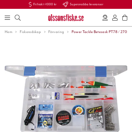
Fri frakt >1000 kr
Supersnabba leveranser
Hem
Fiskeredskap
Förvaring
Power Tackle Betesask PT78 / 270x