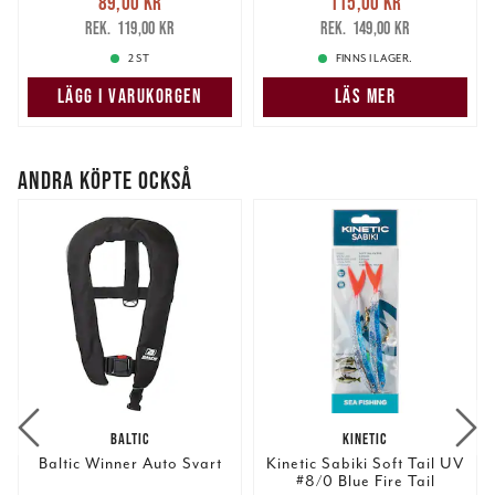
89,00 kr
115,00 kr
89,00 kr
Tidigare pris
:
115,00 kr
Tidigare pris
:
119,00 kr
149,00 kr
119,00 kr
149,00 kr
2 ST
FINNS I LAGER.
LÄGG I VARUKORGEN
LÄS MER
ANDRA KÖPTE OCKSÅ
BALTIC
KINETIC
Baltic Winner Auto Svart
Kinetic Sabiki Soft Tail UV
#8/0 Blue Fire Tail