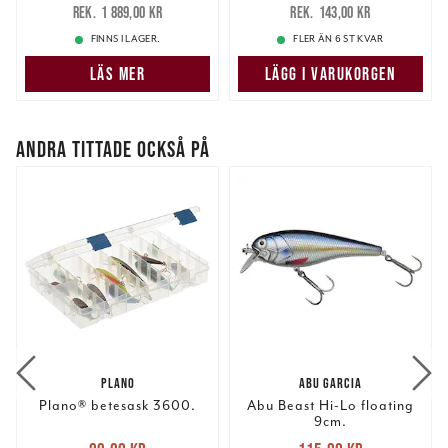
1 889,00 kr
143,00 kr
1 889,00 kr
143,00 kr
FINNS I LAGER.
FLER ÄN 6 ST KVAR
LÄS MER
LÄGG I VARUKORGEN
ANDRA TITTADE OCKSÅ PÅ
PLANO
ABU GARCIA
Plano® betesask 3600.
Abu Beast Hi-Lo floating
9cm.
Nuvarande pris
:
Nuvarande pris
: