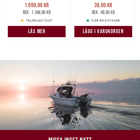
Nuvarande pris
:
Nuvarande pris
:
1 099,00 kr
39,00 kr
1 099,00 kr
Tidigare pris
:
39,00 kr
Tidigare pris
:
1 348,00 kr
49,95 kr
1 348,00 kr
49,95 kr
TILLFÄLLIGT SLUT
FLER ÄN 6 ST KVAR
LÄS MER
LÄGG I VARUKORGEN