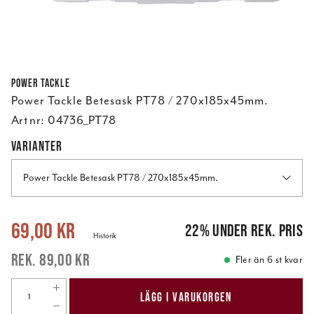
Power Tackle
Power Tackle Betesask PT78 / 270x185x45mm.
Art nr:
04736_PT78
VARIANTER
Power Tackle Betesask PT78 / 270x185x45mm.
Nuvarande pris
:
69,00 kr
Tidigare pris
:
89,00 kr
69,00 kr
22
%
under rek. pris
Historik
89,00 kr
Fler än 6 st kvar
LÄGG I VARUKORGEN