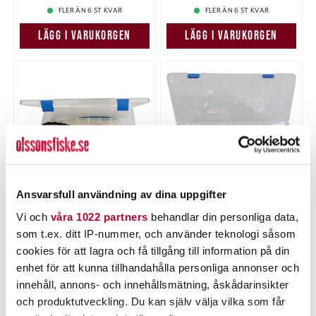
FLER ÄN 6 ST KVAR
FLER ÄN 6 ST KVAR
LÄGG I VARUKORGEN
LÄGG I VARUKORGEN
Ansvarsfull användning av dina uppgifter
POWER TACKLE
POWER TACKLE
Vi och
våra 1022 partners
behandlar din personliga data,
Power Tackle Betesask
Power Tackle Betesask
som t.ex. ditt IP-nummer, och använder teknologi såsom
PT59 (2st)
PT60 (36x22x8)
cookies för att lagra och få tillgång till information på din
Nuvarande pris
:
Nuvarande pris
:
199,00 kr
95,00 kr
199,00 kr
Tidigare pris
:
95,00 kr
Tidigare pris
:
enhet för att kunna tillhandahålla personliga annonser och
318,00 kr
119,00 kr
318,00 kr
119,00 kr
innehåll, annons- och innehållsmätning, åskådarinsikter
FLER ÄN 6 ST KVAR
TILLFÄLLIGT SLUT
och produktutveckling. Du kan själv välja vilka som får