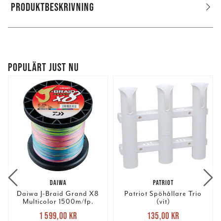
PRODUKTBESKRIVNING
POPULÄRT JUST NU
DAIWA
PATRIOT
Daiwa J-Braid Grand X8
Patriot Spöhållare Trio
Multicolor 1500m/fp.
(vit)
Nuvarande pris
:
Nuvarande pris
:
1 599,00 kr
135,00 kr
1 599,00 kr
Tidigare pris
:
135,00 kr
Tidigare pris
: