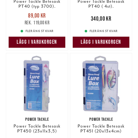
Power Tackle Betesask
Power Tackle Betesask
PT40 (typ 3700).
PT40 ( 4st).
Nuvarande pris
:
89,00 kr
89,00 kr
Tidigare pris
:
Pris
:
340,00 kr
340,00 kr
119,00 kr
119,00 kr
FLER ÄN 6 ST KVAR
FLER ÄN 6 ST KVAR
LÄGG I VARUKORGEN
LÄGG I VARUKORGEN
POWER TACKLE
POWER TACKLE
Power Tackle Betesask
Power Tackle Betesask
PT450 (23x11x3,5)
PT451 (20x13x4cm)
Nuvarande pris
:
Nuvarande pris
: