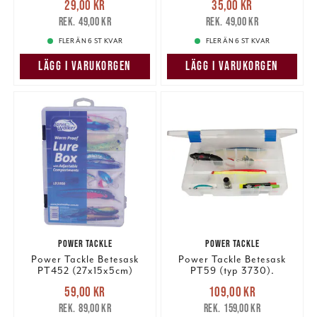
29,00 kr
35,00 kr
29,00 kr
Tidigare pris
:
35,00 kr
Tidigare pris
:
49,00 kr
49,00 kr
49,00 kr
49,00 kr
FLER ÄN 6 ST KVAR
FLER ÄN 6 ST KVAR
LÄGG I VARUKORGEN
LÄGG I VARUKORGEN
POWER TACKLE
POWER TACKLE
Power Tackle Betesask
Power Tackle Betesask
PT452 (27x15x5cm)
PT59 (typ 3730).
Nuvarande pris
:
Nuvarande pris
:
59,00 kr
109,00 kr
59,00 kr
Tidigare pris
:
109,00 kr
Tidigare pris
:
89,00 kr
159,00 kr
89,00 kr
159,00 kr