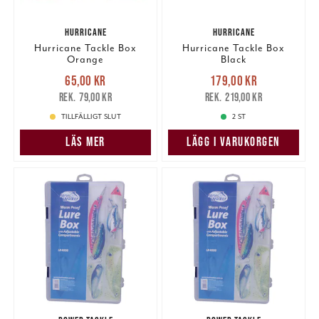
HURRICANE
HURRICANE
Hurricane Tackle Box
Hurricane Tackle Box
Orange
Black
Nuvarande pris
:
Nuvarande pris
:
65,00 kr
179,00 kr
65,00 kr
Tidigare pris
:
179,00 kr
Tidigare pris
:
79,00 kr
219,00 kr
79,00 kr
219,00 kr
TILLFÄLLIGT SLUT
2 ST
LÄS MER
LÄGG I VARUKORGEN