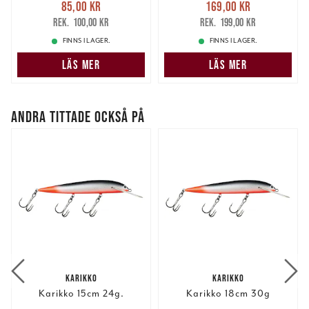
Nuvarande pris
:
Nuvarande pris
:
85,00 kr
169,00 kr
85,00 kr
Tidigare pris
:
169,00 kr
Tidigare pris
:
100,00 kr
199,00 kr
100,00 kr
199,00 kr
FINNS I LAGER.
FINNS I LAGER.
LÄS MER
LÄS MER
ANDRA TITTADE OCKSÅ PÅ
KARIKKO
KARIKKO
Karikko 15cm 24g.
Karikko 18cm 30g