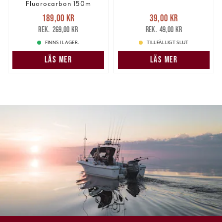
Fluorocarbon 150m
Nuvarande pris
:
Nuvarande pris
:
189,00 kr
39,00 kr
189,00 kr
Tidigare pris
:
39,00 kr
Tidigare pris
:
269,00 kr
49,00 kr
269,00 kr
49,00 kr
FINNS I LAGER.
TILLFÄLLIGT SLUT
LÄS MER
LÄS MER