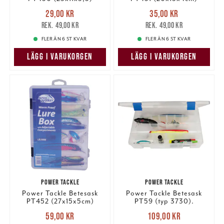
Nuvarande pris
:
Nuvarande pris
:
29,00 kr
35,00 kr
29,00 kr
Tidigare pris
:
35,00 kr
Tidigare pris
:
49,00 kr
49,00 kr
49,00 kr
49,00 kr
FLER ÄN 6 ST KVAR
FLER ÄN 6 ST KVAR
LÄGG I VARUKORGEN
LÄGG I VARUKORGEN
POWER TACKLE
POWER TACKLE
Power Tackle Betesask
Power Tackle Betesask
PT452 (27x15x5cm)
PT59 (typ 3730).
Nuvarande pris
:
Nuvarande pris
:
59,00 kr
109,00 kr
59,00 kr
Tidigare pris
:
109,00 kr
Tidigare pris
: