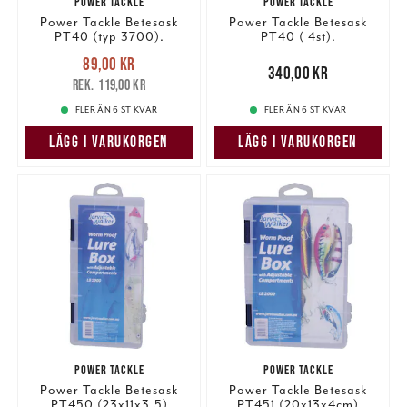
POWER TACKLE
POWER TACKLE
Power Tackle Betesask
Power Tackle Betesask
PT40 (typ 3700).
PT40 ( 4st).
Nuvarande pris
:
89,00 kr
89,00 kr
Tidigare pris
:
Pris
:
340,00 kr
340,00 kr
119,00 kr
119,00 kr
FLER ÄN 6 ST KVAR
FLER ÄN 6 ST KVAR
LÄGG I VARUKORGEN
LÄGG I VARUKORGEN
POWER TACKLE
POWER TACKLE
Power Tackle Betesask
Power Tackle Betesask
PT450 (23x11x3,5)
PT451 (20x13x4cm)