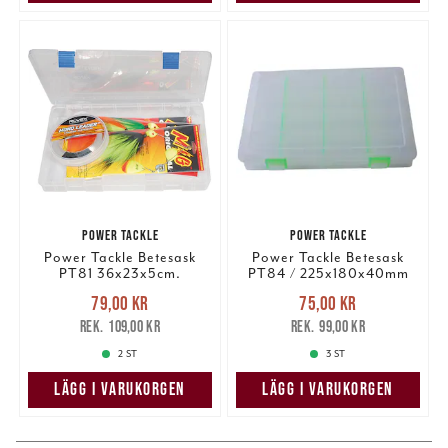
Dessa kan i sin tur kombinera informationen med annan
information som du har tillhandahållit eller som de har
samlat in när du har använt deras tjänster.
POWER TACKLE
POWER TACKLE
Power Tackle Betesask
Power Tackle Betesask
PT81 36x23x5cm.
PT84 / 225x180x40mm
Nuvarande pris
:
Nuvarande pris
:
79,00 kr
75,00 kr
79,00 kr
Tidigare pris
:
75,00 kr
Tidigare pris
:
109,00 kr
99,00 kr
109,00 kr
99,00 kr
2 ST
3 ST
LÄGG I VARUKORGEN
LÄGG I VARUKORGEN