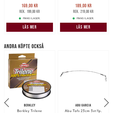
Nuvarande pris
:
Nuvarande pris
:
169,00 kr
189,00 kr
169,00 kr
Tidigare pris
:
189,00 kr
Tidigare pris
:
199,00 kr
219,00 kr
199,00 kr
219,00 kr
FINNS I LAGER.
FINNS I LAGER.
LÄS MER
LÄS MER
ANDRA KÖPTE OCKSÅ
BERKLEY
ABU GARCIA
Berkley Trilene
Abu Tafs 23cm 3st/fp.