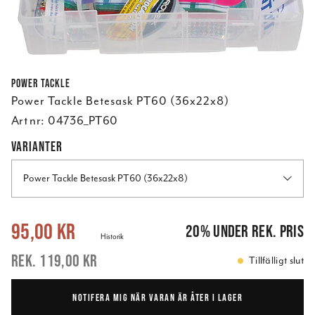
Power Tackle
Power Tackle Betesask PT60 (36x22x8)
Art nr:
04736_PT60
VARIANTER
Power Tackle Betesask PT60 (36x22x8)
Nuvarande pris
:
95,00 kr
Tidigare pris
:
119,00 kr
95,00 kr
20
%
under rek. pris
Historik
119,00 kr
Tillfälligt slut
NOTIFERA MIG NÄR VARAN ÄR ÅTER I LAGER