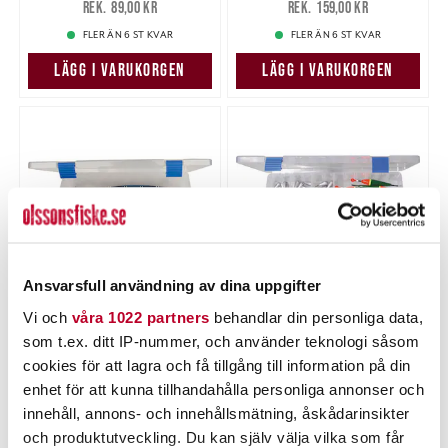
89,00 kr
159,00 kr
89,00 kr
159,00 kr
FLER ÄN 6 ST KVAR
FLER ÄN 6 ST KVAR
LÄGG I VARUKORGEN
LÄGG I VARUKORGEN
Ansvarsfull användning av dina uppgifter
Vi och
våra 1022 partners
behandlar din personliga data,
POWER TACKLE
POWER TACKLE
som t.ex. ditt IP-nummer, och använder teknologi såsom
Power Tackle Betesask
Power Tackle Betesask
PT59 (2st)
PT78 / 270x185x45mm.
cookies för att lagra och få tillgång till information på din
Nuvarande pris
:
Nuvarande pris
:
199,00 kr
69,00 kr
enhet för att kunna tillhandahålla personliga annonser och
199,00 kr
Tidigare pris
:
69,00 kr
Tidigare pris
:
318,00 kr
89,00 kr
innehåll, annons- och innehållsmätning, åskådarinsikter
318,00 kr
89,00 kr
och produktutveckling. Du kan själv välja vilka som får
FLER ÄN 6 ST KVAR
FLER ÄN 6 ST KVAR