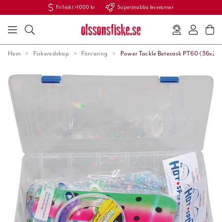
Fri frakt >1000 kr
Supersnabba leveranser
Hem
Fiskeredskap
Förvaring
Power Tackle Betesask PT60 (36x22